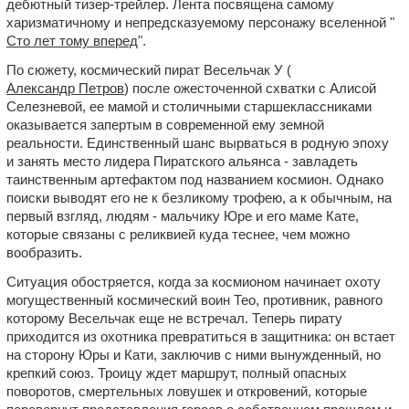
дебютный тизер-трейлер. Лента посвящена самому
харизматичному и непредсказуемому персонажу вселенной "
Сто лет тому вперед
".
По сюжету, космический пират Весельчак У (
Александр Петров
) после ожесточенной схватки с Алисой
Селезневой, ее мамой и столичными старшеклассниками
оказывается запертым в современной ему земной
реальности. Единственный шанс вырваться в родную эпоху
и занять место лидера Пиратского альянса - завладеть
таинственным артефактом под названием космион. Однако
поиски выводят его не к безликому трофею, а к обычным, на
первый взгляд, людям - мальчику Юре и его маме Кате,
которые связаны с реликвией куда теснее, чем можно
вообразить.
Ситуация обостряется, когда за космионом начинает охоту
могущественный космический воин Тео, противник, равного
которому Весельчак еще не встречал. Теперь пирату
приходится из охотника превратиться в защитника: он встает
на сторону Юры и Кати, заключив с ними вынужденный, но
крепкий союз. Троицу ждет маршрут, полный опасных
поворотов, смертельных ловушек и откровений, которые