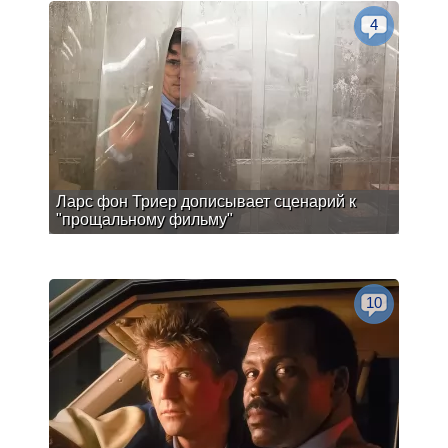
4
Ларс фон Триер дописывает сценарий к
"прощальному фильму"
10