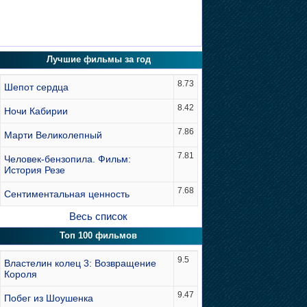
Лучшие фильмы за год
8.73
Шепот сердца
8.42
Ночи Кабирии
7.86
Марти Великолепный
7.81
Человек-бензопила. Фильм:
История Резе
7.68
Сентиментальная ценность
Весь список
Топ 100 фильмов
9.5
Властелин колец 3: Возвращение
Короля
9.47
Побег из Шоушенка