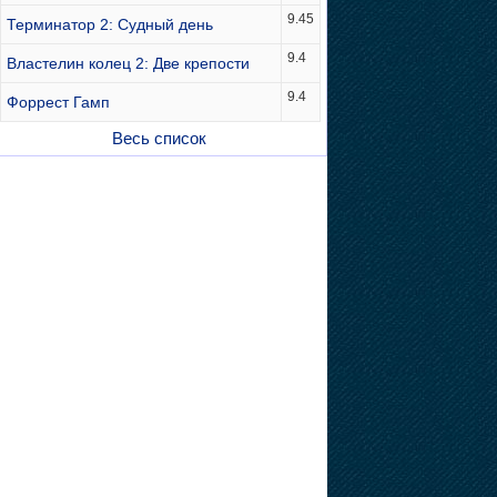
9.45
Терминатор 2: Судный день
9.4
Властелин колец 2: Две крепости
9.4
Форрест Гамп
Весь список