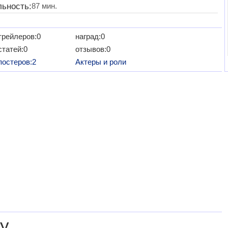
ьность:
87 мин.
трейлеров:0
наград:0
статей:0
отзывов:0
постеров:2
Актеры и роли
у