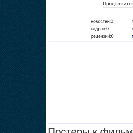
Продолжител
новостей:0
кадров:0
рецензий:0
Постеры к фильм