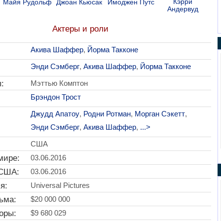
Кэрри
Майя Рудольф
Джоан Кьюсак
Имоджен Путс
Андервуд
Актеры и роли
Акива Шаффер
,
Йорма Такконе
Энди Сэмберг
,
Акива Шаффер
,
Йорма Такконе
:
Мэттью Комптон
Брэндон Трост
Джудд Апатоу
,
Родни Ротман
,
Морган Сэкетт
,
Энди Сэмберг
,
Акива Шаффер
,
...>
США
мире:
03.06.2016
 США:
03.06.2016
я:
Universal Pictures
ьма:
$20 000 000
оры:
$9 680 029