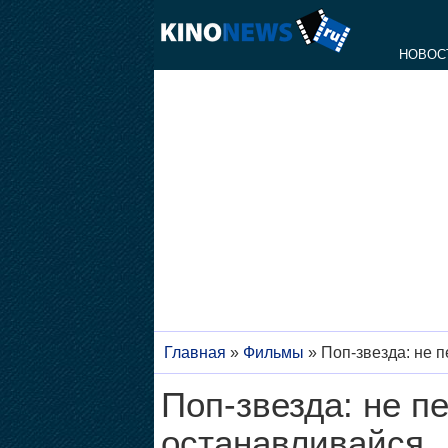
НОВОС
Главная
»
Фильмы
»
Поп-звезда: не 
Поп-звезда: не п
останавливайся