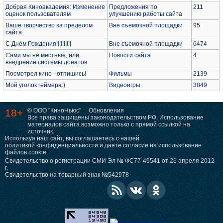
Добрая Киноакадемия: Изменение
Предложения по
211
оценок пользователям
улучшению работы сайта
Ваше творчество за пределом
Вне съемочной площадки
95
сайта
С Днём Рождения!!!!!!!!!!
Вне съемочной площадки
6474
Сами мы не местные, или
Новости сайта
4
внедрение системы донатов
Посмотрел кино - отпишись!
Фильмы
2139
Мой уголок геймера:)
Видеоигры
3849
18+
© ООО "КиноНьюс"
Обновления
Все права защищены законодательством РФ. Использование
материалов сайта возможно только с прямой ссылкой на
источник.
Используя наш сайт, вы соглашаетесь с нашей
политикой конфиденциальности
и даете согласие на использование
файлов cookie.
Свидетельство о регистрации СМИ Эл № ФС77-49541 от 26 апреля 2012
г.
Свидетельство на товарный знак №542978