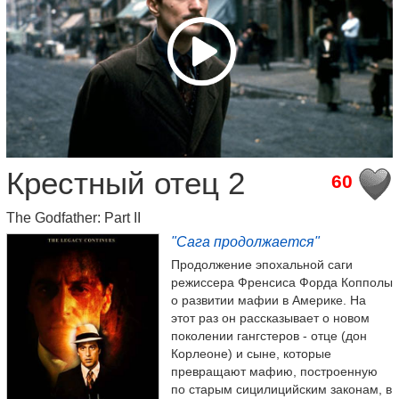
Крестный отец 2
60
The Godfather: Part II
"Сага продолжается"
Продолжение эпохальной саги
режиссера Френсиса Форда Копполы
о развитии мафии в Америке. На
этот раз он рассказывает о новом
поколении гангстеров - отце (дон
Корлеоне) и сыне, которые
превращают мафию, построенную
по старым сицилицийским законам, в