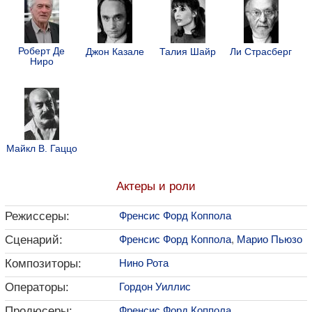
Роберт Де
Джон Казале
Талия Шайр
Ли Страсберг
Ниро
Майкл В. Гаццо
Актеры и роли
Режиссеры:
Френсис Форд Коппола
Сценарий:
Френсис Форд Коппола
,
Марио Пьюзо
Композиторы:
Нино Рота
Операторы:
Гордон Уиллис
Продюсеры:
Френсис Форд Коппола
,