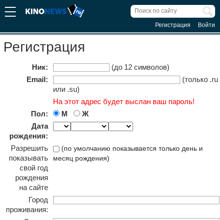
Регистрация
Войти
Регистрация
Ник:
(до 12 символов)
Email:
(только .ru
или .su)
На этот адрес будет выслан ваш пароль!
Пол:
М
Ж
Дата
рождения:
Разрешить
(по умолчанию показывается только день и
показывать
месяц рождения)
свой год
рождения
на сайте
Город
проживания: