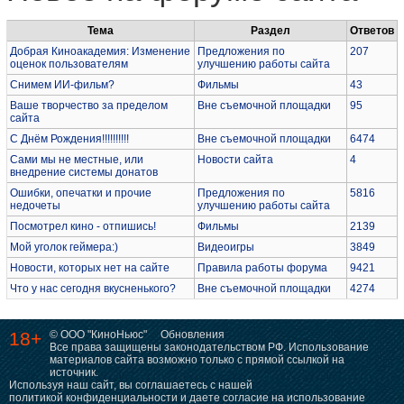
Тема
Раздел
Ответов
Добрая Киноакадемия: Изменение
Предложения по
207
оценок пользователям
улучшению работы сайта
Снимем ИИ-фильм?
Фильмы
43
Ваше творчество за пределом
Вне съемочной площадки
95
сайта
С Днём Рождения!!!!!!!!!!
Вне съемочной площадки
6474
Сами мы не местные, или
Новости сайта
4
внедрение системы донатов
Ошибки, опечатки и прочие
Предложения по
5816
недочеты
улучшению работы сайта
Посмотрел кино - отпишись!
Фильмы
2139
Мой уголок геймера:)
Видеоигры
3849
Новости, которых нет на сайте
Правила работы форума
9421
Что у нас сегодня вкусненького?
Вне съемочной площадки
4274
18+
© ООО "КиноНьюс"
Обновления
Все права защищены законодательством РФ. Использование
материалов сайта возможно только с прямой ссылкой на
источник.
Используя наш сайт, вы соглашаетесь с нашей
политикой конфиденциальности
и даете согласие на использование