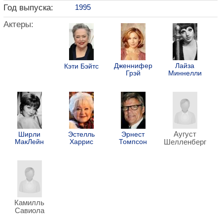
Год выпуска:
1995
Актеры:
Дженнифер
Лайза
Кэти Бэйтс
Грэй
Миннелли
Аугуст
Ширли
Эстелль
Эрнест
МакЛейн
Харрис
Томпсон
Шелленберг
Камилль
Савиола