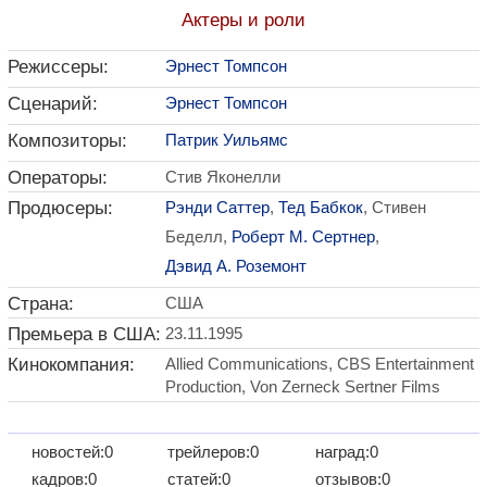
Актеры и роли
Режиссеры:
Эрнест Томпсон
Сценарий:
Эрнест Томпсон
Композиторы:
Патрик Уильямс
Операторы:
Стив Яконелли
Продюсеры:
Рэнди Саттер
,
Тед Бабкок
, Стивен
Беделл,
Роберт М. Сертнер
,
Дэвид А. Роземонт
Страна:
США
Премьера в США:
23.11.1995
Кинокомпания:
Allied Communications, CBS Entertainment
Production, Von Zerneck Sertner Films
новостей:0
трейлеров:0
наград:0
кадров:0
статей:0
отзывов:0