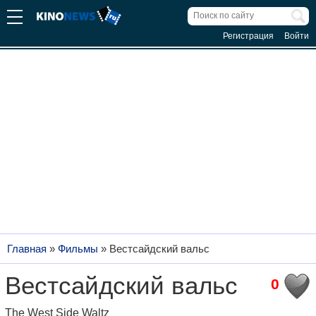
Регистрация
Войти
Главная
»
Фильмы
»
Вестсайдский вальс
Вестсайдский вальс
0
The West Side Waltz