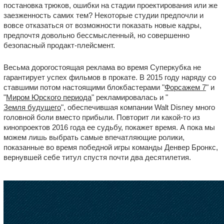
постановка трюков, ошибки на стадии проектирования или же
заезженность самих тем? Некоторые студии предпочли и
вовсе отказаться от возможности показать новые кадры,
предпочтя довольно бессмысленный, но совершенно
безопасный продакт-плейсмент.
Весьма дорогостоящая реклама во время Суперкубка не
гарантирует успех фильмов в прокате. В 2015 году наряду со
ставшими потом настоящими блокбастерами "
Форсажем 7
" и
"
Миром Юрского периода
" рекламировалась и "
Земля будущего
", обеспечившая компании Walt Disney много
головной боли вместо прибыли. Повторит ли какой-то из
кинопроектов 2016 года ее судьбу, покажет время. А пока мы
можем лишь выбрать самые впечатляющие ролики,
показанные во время победной игры команды Денвер Бронкс,
вернувшей себе титул спустя почти два десятилетия.