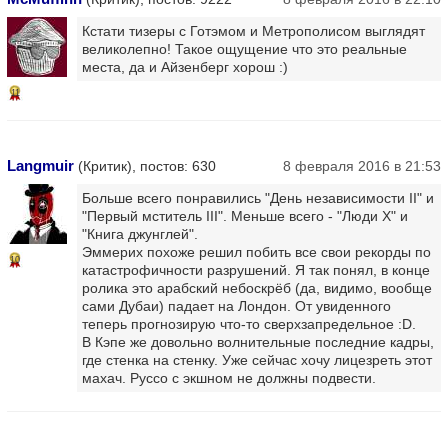
Кстати тизеры с Готэмом и Метрополисом выглядят
великолепно! Такое ощущение что это реальные
места, да и Айзенберг хорош :)
11
Langmuir
(Критик), постов: 630
8 февраля 2016 в 21:53
Больше всего понравились "День независимости II" и
"Первый мститель III". Меньше всего - "Люди Х" и
"Книга джунглей".
Эммерих похоже решил побить все свои рекорды по
10
катастрофичности разрушений. Я так понял, в конце
ролика это арабский небоскрёб (да, видимо, вообще
сами Дубаи) падает на Лондон. От увиденного
теперь прогнозирую что-то сверхзапредельное :D.
В Кэпе же довольно волнительные последние кадры,
где стенка на стенку. Уже сейчас хочу лицезреть этот
махач. Руссо с экшном не должны подвести.