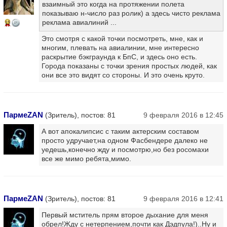
взаимный это когда на протяжении полета
показываю н-число раз ролик) а здесь чисто реклама
реклама авиалиний ...
15
Это смотря с какой точки посмотреть, мне, как и
многим, плевать на авиалинии, мне интересно
раскрытие бэкграунда к БпС, и здесь оно есть.
Города показаны с точки зрения простых людей, как
они все это видят со стороны. И это очень круто.
ПармеZAN
(Зритель), постов: 81
9 февраля 2016 в 12:45
А вот апокалипсис с таким актерским составом
просто удручает,на одном Фасбендере далеко не
уедешь,конечно жду и посмотрю,но без росомахи
все же мимо ребята,мимо.
ПармеZAN
(Зритель), постов: 81
9 февраля 2016 в 12:41
Первый мститель прям второе дыхание для меня
обрел!Жду с нетерпением,почти как Дэдпула!)..Ну и