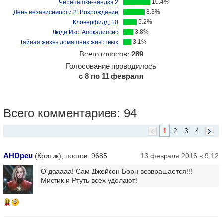
10.4%
Черепашки-ниндзя 2
8.3%
День независимости 2: Возрождение
5.2%
Кловерфилд, 10
3.8%
Люди Икс: Апокалипсис
3.1%
Тайная жизнь домашних животных
Всего голосов:
289
Голосование проводилось
с 8 по 11 февраля
Всего комментариев: 94
1
2
3
4
AHDpeu
(Критик), постов: 9685
13 февраля 2016 в 9:12
О дааааа! Сам Джейсон Борн возвращается!!!
Мистик и Ртуть всех уделают!
11