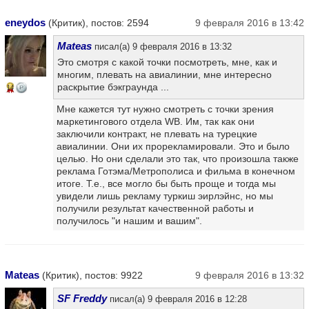
eneydos
(Критик), постов: 2594
9 февраля 2016 в 13:42
Mateas
писал(а) 9 февраля 2016 в 13:32
Это смотря с какой точки посмотреть, мне, как и
многим, плевать на авиалинии, мне интересно
раскрытие бэкграунда ...
14
Мне кажется тут нужно смотреть с точки зрения
маркетингового отдела WB. Им, так как они
заключили контракт, не плевать на турецкие
авиалинии. Они их прорекламировали. Это и было
целью. Но они сделали это так, что произошла также
реклама Готэма/Метрополиса и фильма в конечном
итоге. Т.е., все могло бы быть проще и тогда мы
увидели лишь рекламу туркиш эирлэйнс, но мы
получили результат качественной работы и
получилось "и нашим и вашим".
Mateas
(Критик), постов: 9922
9 февраля 2016 в 13:32
SF Freddy
писал(а) 9 февраля 2016 в 12:28