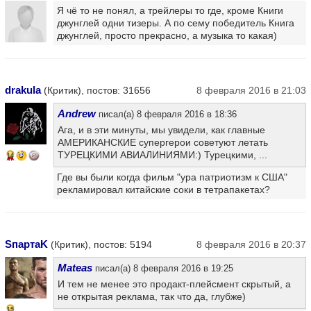
Я чё то не понял, а трейлеры то где, кроме Книги
джунглей одни тизеры. А по сему победитель Книга
джунглей, просто прекрасно, а музыка то какая)
drakula
(Критик), постов: 31656
8 февраля 2016 в 21:03
Andrew
писал(а) 8 февраля 2016 в 18:36
Ага, и в эти минуты, мы увидели, как главные
АМЕРИКАНСКИЕ супергерои советуют летать
ТУРЕЦКИМИ АВИАЛИНИЯМИ:) Турецкими, ...
14
Где вы были когда фильм "ура патриотизм к США"
рекламировал китайские соки в тетрапакетах?
SпартаK
(Критик), постов: 5194
8 февраля 2016 в 20:37
Mateas
писал(а) 8 февраля 2016 в 19:25
И тем не менее это продакт-плейсмент скрытый, а
не открытая реклама, так что да, глубже)
15