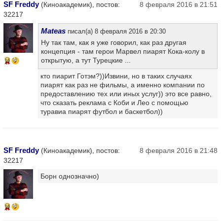
SF Freddy
(Киноакадемик), постов:
8 февраля 2016 в 21:51
32217
Mateas
писал(а) 8 февраля 2016 в 20:30
Ну так там, как я уже говорил, как раз другая
концепция - там герои Марвел пиарят Кока-колу в
открытую, а тут Турецкие ...
16
кто пиарит Готэм?))Извини, но в таких случаях
пиарят как раз не фильмы, а именно компании по
предоставлению тех или иных услуг)) это все равно,
что сказать реклама с Коби и Лео с помощью
туравиа пиарят футбол и баскетбол))
SF Freddy
(Киноакадемик), постов:
8 февраля 2016 в 21:48
32217
Борн однозначно)
16