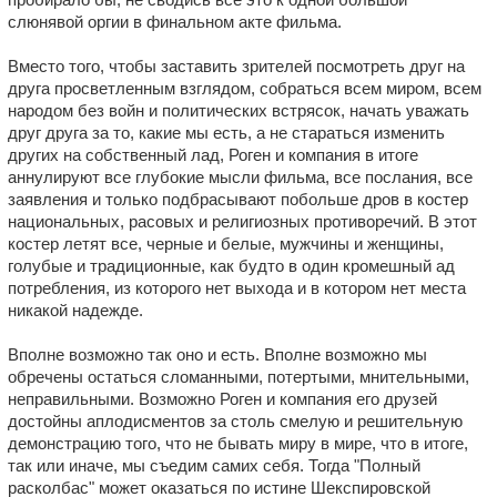
слюнявой оргии в финальном акте фильма.
Вместо того, чтобы заставить зрителей посмотреть друг на
друга просветленным взглядом, собраться всем миром, всем
народом без войн и политических встрясок, начать уважать
друг друга за то, какие мы есть, а не стараться изменить
других на собственный лад, Роген и компания в итоге
аннулируют все глубокие мысли фильма, все послания, все
заявления и только подбрасывают побольше дров в костер
национальных, расовых и религиозных противоречий. В этот
костер летят все, черные и белые, мужчины и женщины,
голубые и традиционные, как будто в один кромешный ад
потребления, из которого нет выхода и в котором нет места
никакой надежде.
Вполне возможно так оно и есть. Вполне возможно мы
обречены остаться сломанными, потертыми, мнительными,
неправильными. Возможно Роген и компания его друзей
достойны аплодисментов за столь смелую и решительную
демонстрацию того, что не бывать миру в мире, что в итоге,
так или иначе, мы съедим самих себя. Тогда "Полный
расколбас" может оказаться по истине Шекспировской