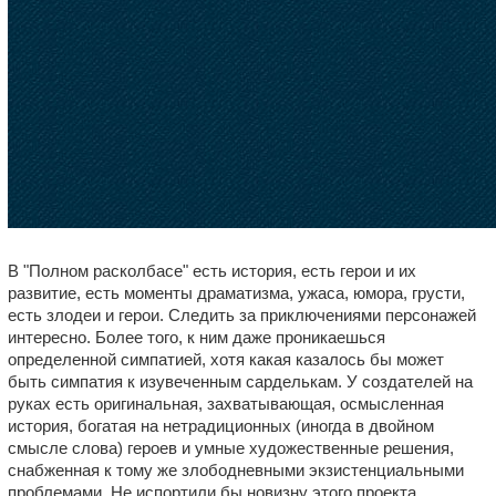
В "Полном расколбасе" есть история, есть герои и их
развитие, есть моменты драматизма, ужаса, юмора, грусти,
есть злодеи и герои. Следить за приключениями персонажей
интересно. Более того, к ним даже проникаешься
определенной симпатией, хотя какая казалось бы может
быть симпатия к изувеченным сарделькам. У создателей на
руках есть оригинальная, захватывающая, осмысленная
история, богатая на нетрадиционных (иногда в двойном
смысле слова) героев и умные художественные решения,
снабженная к тому же злободневными экзистенциальными
проблемами. Не испортили бы новизну этого проекта