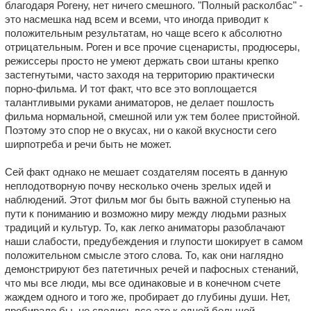
благодаря Рогену, нет ничего смешного. "Полный расколбас" -
это насмешка над всем и всеми, что иногда приводит к
положительным результатам, но чаще всего к абсолютно
отрицательным. Роген и все прочие сценаристы, продюсеры,
режиссеры просто не умеют держать свои штаны крепко
застегнутыми, часто заходя на территорию практически
порно-фильма. И тот факт, что все это воплощается
талантливыми руками аниматоров, не делает пошлость
фильма нормальной, смешной или уж тем более пристойной.
Поэтому это спор не о вкусах, ни о какой вкусности сего
ширпотреба и речи быть не может.
Сей факт однако не мешает создателям посеять в данную
неплодотворную почву несколько очень зрелых идей и
наблюдений. Этот фильм мог бы быть важной ступенью на
пути к пониманию и возможно миру между людьми разных
традиций и культур. То, как легко аниматоры разоблачают
наши слабости, предубеждения и глупости шокирует в самом
положительном смысле этого слова. То, как они наглядно
демонстрируют без патетичных речей и пафосных стенаний,
что мы все люди, мы все одинаковые и в конечном счете
жаждем одного и того же, пробирает до глубины души. Нет,
пробирало бы, не сводись все это к одной большой