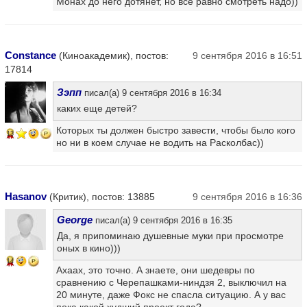
Монах до него дотянет, но все равно смотреть надо))
Constance
(Киноакадемик), постов:
9 сентября 2016 в 16:51
17814
Зэпп
писал(а) 9 сентября 2016 в 16:34
каких еще детей?
Которых ты должен быстро завести, чтобы было кого
13
но ни в коем случае не водить на Расколбас))
Hasanov
(Критик), постов: 13885
9 сентября 2016 в 16:36
George
писал(а) 9 сентября 2016 в 16:35
Да, я припоминаю душевные муки при просмотре
оных в кино)))
14
Ахаах, это точно. А знаете, они шедевры по
сравнению с Черепашками-ниндзя 2, выключил на
20 минуте, даже Фокс не спасла ситуацию. А у вас
пока какой худший проект года?