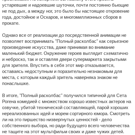
устаревшие и надоевшие шуточки, почти постоянно бьющие
не под дых, а между ног, это было бы настоящее откровение
года, достойное и Оскаров, и многомиллионных сборов в
прокате.
Однако все от реализации до посредственной анимации не
позволяет воспринимать "Полный расколбас" как серьезное
произведение искусства, даже принимая во внимание
маленький бюджет. Окружение героев выглядит схематично
и неброско, так и оставляя двери супермаркета закрытыми
для зрителя. Впустить в себя этот мир отказывается,
оставаясь недоступным и поразительно незнакомым для
места, с которым каждый зритель наверняка знаком не
понаслышке.
В итоге, "Полный расколбас" получился типичной для Сета
Рогена комедией с множеством хорошо известных актеров на
озвучке, убитой технической составляющей, парой хороших
нереализованных идей и морем сортирного юмора. Смотреть
ли на это пиршество низвергнутых ценностей - дело
собственного выбора, но ради будущего всего человечества
не тащите на этот мультфильм своих и даже чужих детей.