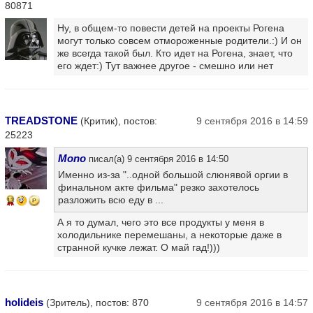
80871
Ну, в общем-то повести детей на проекты Рогена
могут только совсем отмороженные родители.:) И он
же всегда такой был. Кто идет на Рогена, знает, что
его ждет:) Тут важнее другое - смешно или нет
TREADSTONE
(Критик), постов:
9 сентября 2016 в 14:59
25223
Mono
писал(а) 9 сентября 2016 в 14:50
Именно из-за "..одной большой слюнявой оргии в
финальном акте фильма" резко захотелось
разложить всю еду в ...
13
А я то думал, чего это все продукты у меня в
холодильнике перемешаны, а некоторые даже в
странной кучке лежат. О май гад!)))
holideis
(Зритель), постов: 870
9 сентября 2016 в 14:57