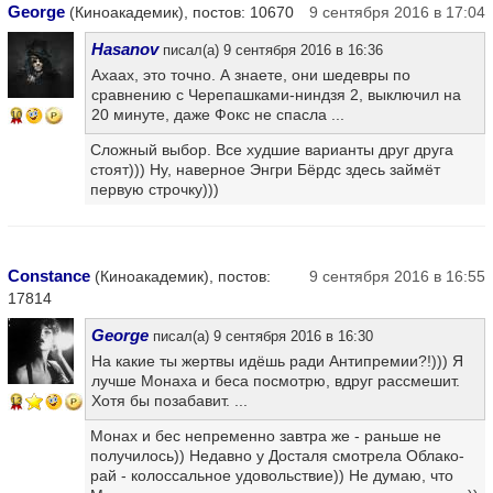
George
(Киноакадемик), постов: 10670
9 сентября 2016 в 17:04
Hasanov
писал(а) 9 сентября 2016 в 16:36
Ахаах, это точно. А знаете, они шедевры по
сравнению с Черепашками-ниндзя 2, выключил на
20 минуте, даже Фокс не спасла ...
10
Сложный выбор. Все худшие варианты друг друга
стоят))) Ну, наверное Энгри Бёрдс здесь займёт
первую строчку)))
Constance
(Киноакадемик), постов:
9 сентября 2016 в 16:55
17814
George
писал(а) 9 сентября 2016 в 16:30
На какие ты жертвы идёшь ради Антипремии?!))) Я
лучше Монаха и беса посмотрю, вдруг рассмешит.
Хотя бы позабавит. ...
13
Монах и бес непременно завтра же - раньше не
получилось)) Недавно у Досталя смотрела Облако-
рай - колоссальное удовольствие)) Не думаю, что