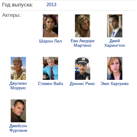
Год выпуска:
2013
Актеры:
Ева Амурри
Джей
Шарон Лил
Мартино
Харингтон
Джулиан
Стивен Вайз
Дэннис Риис
Эми Харгривз
Моррис
Джейсон
Фурлани