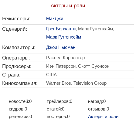
Актеры и роли
Режиссеры:
МакДжи
Сценарий:
Грег Берланти
, Марк Гуггенхайм,
Марк Гуггенхейм
Композиторы:
Джои Ньюман
Операторы:
Рассел Карпентер
Продюсеры:
Иэн Патерсон, Скотт Суонсон
Страна:
США
Кинокомпания:
Warner Bros. Television Group
новостей:0
трейлеров:0
наград:0
кадров:0
статей:0
отзывов:0
рецензий:0
постеров:0
Актеры и роли