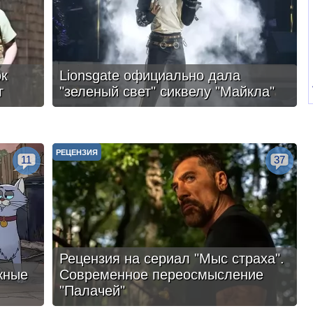
ок
Lionsgate официально дала
г
"зеленый свет" сиквелу "Майкла"
РЕЦЕНЗИЯ
11
37
Рецензия на сериал "Мыс страха".
жные
Современное переосмысление
"Палачей"