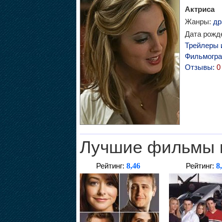
Актриса
Жанры:
др
Дата рожде
Трейлеры 
Фильмогр
Отзывы:
0
Лучшие фильмы 
8,46
8
Рейтинг:
Рейтинг: