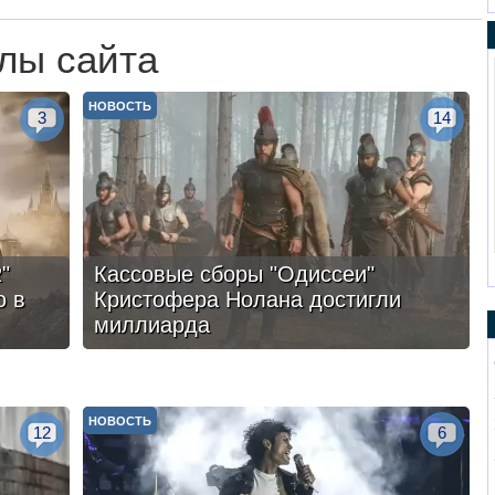
лы сайта
НОВОСТЬ
3
14
"
Кассовые сборы "Одиссеи"
ю в
Кристофера Нолана достигли
миллиарда
НОВОСТЬ
12
6