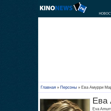
НОВОС
Главная
»
Персоны
»
Ева Амурри Ма
Ева
Eva Amurri