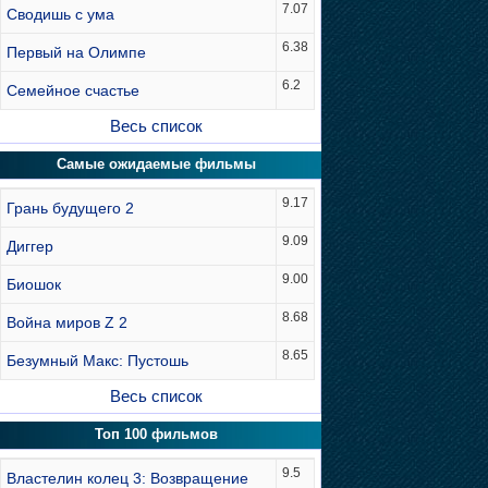
7.07
Сводишь с ума
6.38
Первый на Олимпе
6.2
Семейное счастье
Весь список
Самые ожидаемые фильмы
9.17
Грань будущего 2
9.09
Диггер
9.00
Биошок
8.68
Война миров Z 2
8.65
Безумный Макс: Пустошь
Весь список
Топ 100 фильмов
9.5
Властелин колец 3: Возвращение