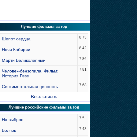
Лучшие фильмы за год
8.73
Шепот сердца
8.42
Ночи Кабирии
7.86
Марти Великолепный
7.81
Человек-бензопила. Фильм:
История Резе
7.68
Сентиментальная ценность
Весь список
Лучшие российские фильмы за год
7.5
На выброс
7.43
Волчок