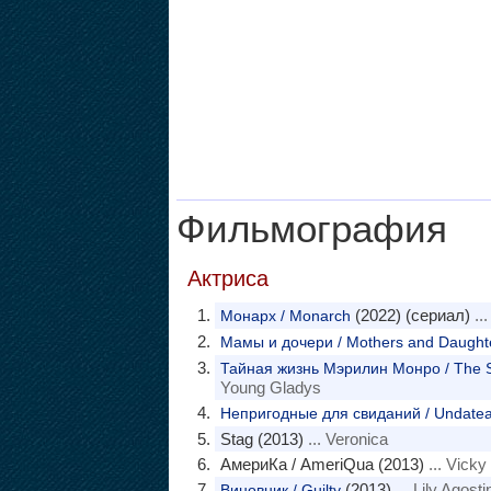
Фильмография
Актриса
(2022) (сериал)
..
Монарх / Monarch
Мамы и дочери / Mothers and Daught
Тайная жизнь Мэрилин Монро / The Se
Young Gladys
Непригодные для свиданий / Undatea
Stag (2013)
... Veronica
АмериКа / AmeriQua (2013)
... Vicky
(2013)
... Lily Agostin
Виновник / Guilty