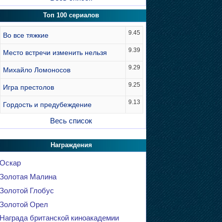
Топ 100 сериалов
9.45
Во все тяжкие
9.39
Место встречи изменить нельзя
9.29
Михайло Ломоносов
9.25
Игра престолов
9.13
Гордость и предубеждение
Весь список
Награждения
Оскар
Золотая Малина
Золотой Глобус
Золотой Орел
Награда британской киноакадемии