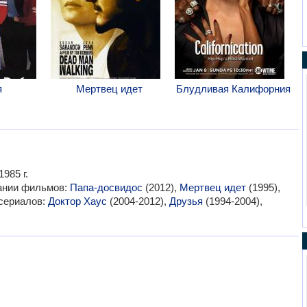
я
Мертвец идет
Блудливая Калифорния
985 г.
вании фильмов:
Папа-досвидос
(2012),
Мертвец идет
(1995),
 сериалов:
Доктор Хаус
(2004-2012),
Друзья
(1994-2004),