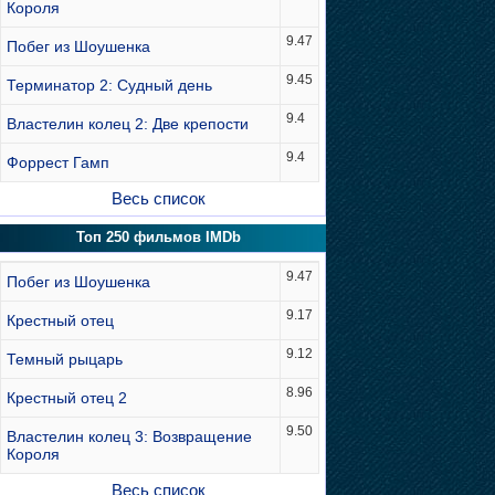
Короля
9.47
Побег из Шоушенка
9.45
Терминатор 2: Судный день
9.4
Властелин колец 2: Две крепости
9.4
Форрест Гамп
Весь список
Топ 250 фильмов IMDb
9.47
Побег из Шоушенка
9.17
Крестный отец
9.12
Темный рыцарь
8.96
Крестный отец 2
9.50
Властелин колец 3: Возвращение
Короля
Весь список