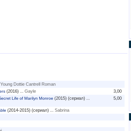
. Young Dottie Cantrell Roman
(2016)
... Gayle
3,00
ers
(2015) (сериал)
...
5,00
cret Life of Marilyn Monroe
(2014-2015) (сериал)
... Sabrina
ble
i