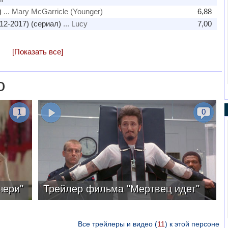
)
... Mary McGarricle (Younger)
6,88
12-2017) (сериал)
... Lucy
7,00
[Показать все]
о
1
0
чери"
Трейлер фильма "Мертвец идет"
Все трейлеры и видео (
11
) к этой персоне