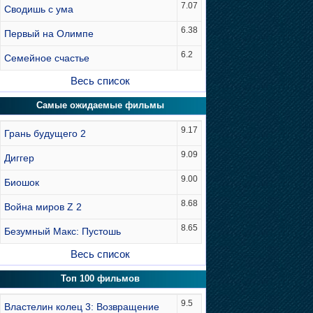
7.07
Сводишь с ума
6.38
Первый на Олимпе
6.2
Семейное счастье
Весь список
Самые ожидаемые фильмы
9.17
Грань будущего 2
9.09
Диггер
9.00
Биошок
8.68
Война миров Z 2
8.65
Безумный Макс: Пустошь
Весь список
Топ 100 фильмов
9.5
Властелин колец 3: Возвращение