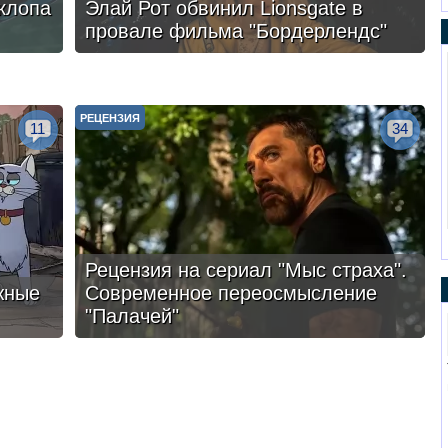
клопа
Элай Рот обвинил Lionsgate в
провале фильма "Бордерлендс"
РЕЦЕНЗИЯ
11
34
Рецензия на сериал "Мыс страха".
жные
Современное переосмысление
"Палачей"