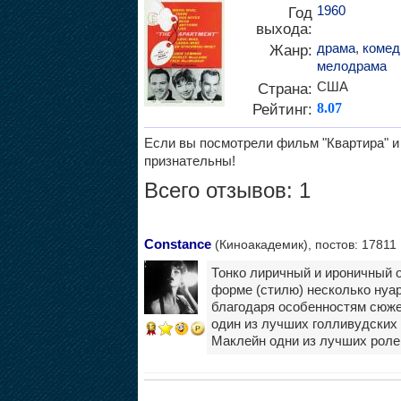
1960
Год
выхода:
драма
,
комед
Жанр:
мелодрама
США
Страна:
Рейтинг:
8.07
Если вы посмотрели фильм "Квартира" и 
признательны!
Всего отзывов: 1
Constance
(Киноакадемик), постов: 17811
Тонко лиричный и ироничный о
форме (стилю) несколько нуарн
благодаря особенностям сюжет
один из лучших голливудских
13
Маклейн одни из лучших роле