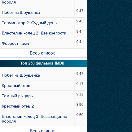
Короля
9.47
Побег из Шоушенка
9.45
Терминатор 2: Судный день
9.4
Властелин колец 2: Две крепости
9.4
Форрест Гамп
Весь список
Топ 250 фильмов IMDb
9.47
Побег из Шоушенка
9.17
Крестный отец
9.12
Темный рыцарь
8.96
Крестный отец 2
9.50
Властелин колец 3: Возвращение
Короля
Весь список