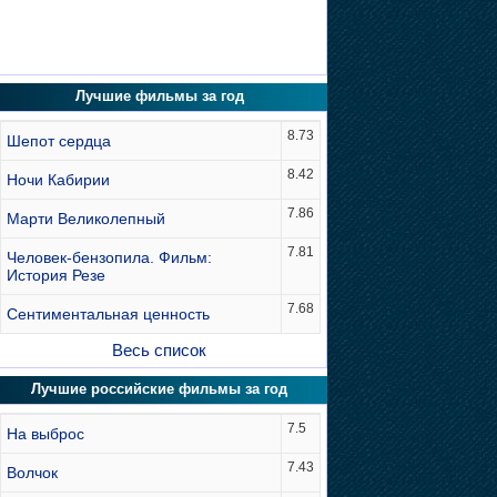
Лучшие фильмы за год
8.73
Шепот сердца
8.42
Ночи Кабирии
7.86
Марти Великолепный
7.81
Человек-бензопила. Фильм:
История Резе
7.68
Сентиментальная ценность
Весь список
Лучшие российские фильмы за год
7.5
На выброс
7.43
Волчок