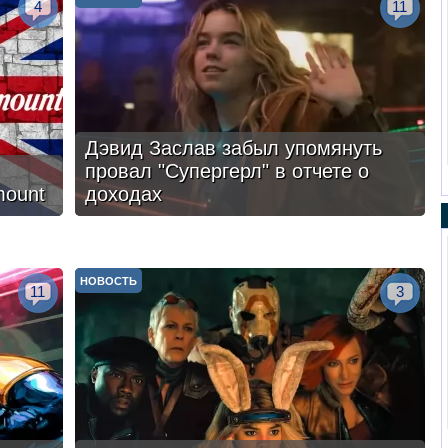
4
11
Дэвид Заслав забыл упомянуть
провал "Супергерл" в отчете о
mount
доходах
НОВОСТЬ
11
3