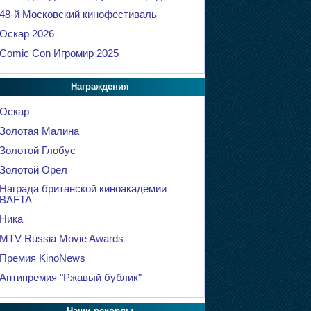
48-й Московский кинофестиваль
Оскар 2026
Comic Con Игромир 2025
Награждения
Оскар
Золотая Малина
Золотой Глобус
Золотой Орел
Награда британской киноакадемии
BAFTA
Ника
MTV Russia Movie Awards
Премия KinoNews
Антипремия "Ржавый бублик"
Наши рекорды