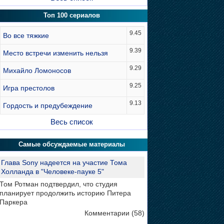
Топ 100 сериалов
9.45
Во все тяжкие
9.39
Место встречи изменить нельзя
9.29
Михайло Ломоносов
9.25
Игра престолов
9.13
Гордость и предубеждение
Весь список
Самые обсуждаемые материалы
Глава Sony надеется на участие Тома
Холланда в "Человеке-пауке 5"
Том Ротман подтвердил, что студия
планирует продолжить историю Питера
Паркера
Комментарии (58)