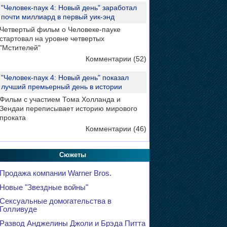
"Человек-паук 4: Новый день" заработал
почти миллиард в первый уик-энд
Четвертый фильм о Человеке-пауке
стартовал на уровне четвертых
"Мстителей"
Комментарии (52)
"Человек-паук 4: Новый день" показал
лучший премьерный день в истории
Фильм с участием Тома Холланда и
Зендаи переписывает историю мирового
проката
Комментарии (46)
Сюжеты
Продажа компании Warner Bros.
Новые "Звездные войны"
Сексуальные домогательства в
Голливуде
Развод Анджелины Джоли и Брэда Питта