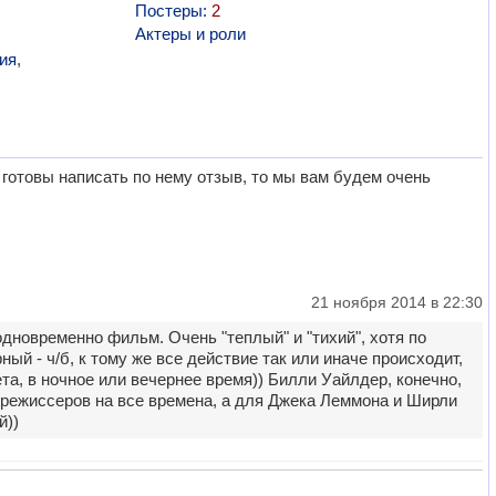
Постеры:
2
Актеры и роли
ия
,
готовы написать по нему отзыв, то мы вам будем очень
21 ноября 2014 в 22:30
дновременно фильм. Очень "теплый" и "тихий", хотя по
ый - ч/б, к тому же все действие так или иначе происходит,
а, в ночное или вечернее время)) Билли Уайлдер, конечно,
 режиссеров на все времена, а для Джека Леммона и Ширли
й))