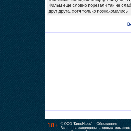
Фильм еще словно порезали так не слабо
друг друга, хотя только познакомились
В
18+
© ООО "КиноНьюс"
Обновления
Все права защищены законодательством 