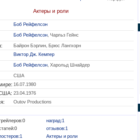
Актеры и роли
Боб Рейфелсон
Боб Рейфелсон
, Чарльз Гейнс
:
Байрон Бэрлин, Брюс Лангхорн
Виктор Дж. Кемпер
Боб Рейфелсон
, Харольд Шнайдер
США
мире:
16.07.1980
 США:
23.04.1976
я:
Outov Productions
трейлеров:0
наград:1
статей:0
отзывов:1
постеров:1
Актеры и роли