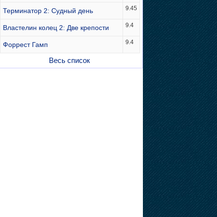
9.45
Терминатор 2: Судный день
9.4
Властелин колец 2: Две крепости
9.4
Форрест Гамп
Весь список