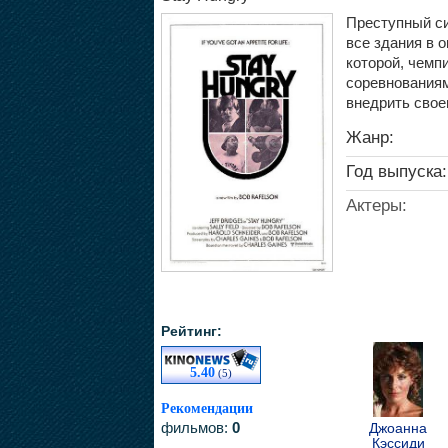
Преступный си
все здания в 
которой, чемп
соревнованиям
внедрить свое
Жанр:
Год выпуска:
Актеры:
Рейтинг:
5.40
(5)
Рекомендации
фильмов:
0
Джоанна
Кэссиди