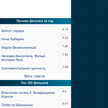
Лучшие фильмы за год
8.73
Шепот сердца
8.42
Ночи Кабирии
7.86
Марти Великолепный
7.81
Человек-бензопила. Фильм:
История Резе
7.68
Сентиментальная ценность
Весь список
Топ 100 фильмов
9.5
Властелин колец 3: Возвращение
Короля
9.47
Побег из Шоушенка