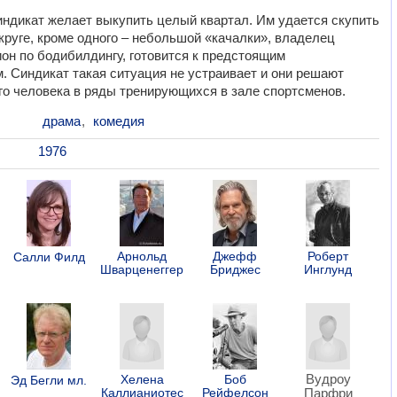
ндикат желает выкупить целый квартал. Им удается скупить
округе, кроме одного – небольшой «качалки», владелец
ион по бодибилдингу, готовится к предстоящим
. Синдикат такая ситуация не устраивает и они решают
го человека в ряды тренирующихся в зале спортсменов.
драма
,
комедия
1976
Арнольд
Джефф
Роберт
Салли Филд
Шварценеггер
Бриджес
Инглунд
Вудроу
Хелена
Боб
Эд Бегли мл.
Каллианиотес
Рейфелсон
Парфри