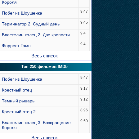
Короля
9.47
Побег из Шоушенка
9.45
Терминатор 2: Судный день
9.4
Властелин колец 2: Две крепости
9.4
Форрест Гамп
Весь список
Топ 250 фильмов IMDb
9.47
Побег из Шоушенка
9.17
Крестный отец
9.12
Темный рыцарь
8.96
Крестный отец 2
9.50
Властелин колец 3: Возвращение
Короля
Весь список