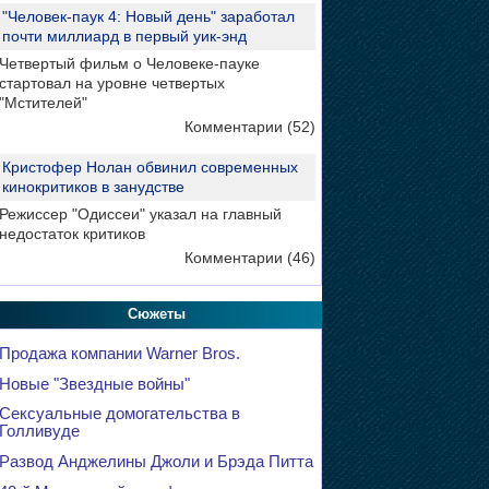
"Человек-паук 4: Новый день" заработал
почти миллиард в первый уик-энд
Четвертый фильм о Человеке-пауке
стартовал на уровне четвертых
"Мстителей"
Комментарии (52)
Кристофер Нолан обвинил современных
кинокритиков в занудстве
Режиссер "Одиссеи" указал на главный
недостаток критиков
Комментарии (46)
Сюжеты
Продажа компании Warner Bros.
Новые "Звездные войны"
Сексуальные домогательства в
Голливуде
Развод Анджелины Джоли и Брэда Питта