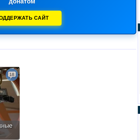
донатом
ОДДЕРЖАТЬ САЙТ
18
жные