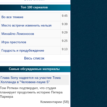
Топ 100 сериалов
9.45
Во все тяжкие
9.39
Место встречи изменить нельзя
9.29
Михайло Ломоносов
9.25
Игра престолов
9.13
Гордость и предубеждение
Весь список
Самые обсуждаемые материалы
Глава Sony надеется на участие Тома
Холланда в "Человеке-пауке 5"
Том Ротман подтвердил, что студия
планирует продолжить историю Питера
Паркера
Комментарии (58)