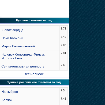
Лучшие фильмы за год
8.73
Шепот сердца
8.42
Ночи Кабирии
7.86
Марти Великолепный
7.81
Человек-бензопила. Фильм:
История Резе
7.68
Сентиментальная ценность
Весь список
Лучшие российские фильмы за год
7.5
На выброс
7.43
Волчок