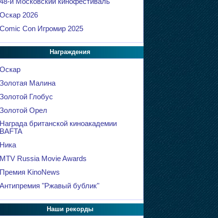
48-й Московский кинофестиваль
Оскар 2026
Comic Con Игромир 2025
Награждения
Оскар
Золотая Малина
Золотой Глобус
Золотой Орел
Награда британской киноакадемии
BAFTA
Ника
MTV Russia Movie Awards
Премия KinoNews
Антипремия "Ржавый бублик"
Наши рекорды