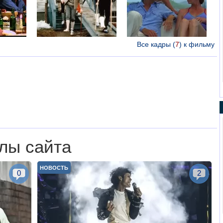
Все кадры (
7
) к фильму
лы сайта
НОВОСТЬ
0
2