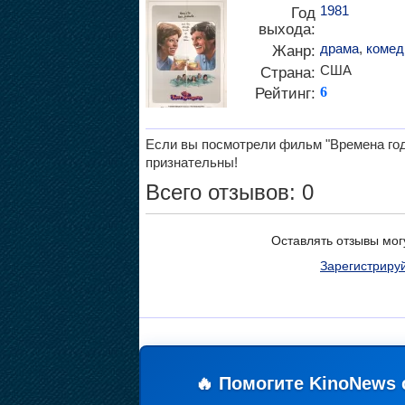
1981
Год
выхода:
драма
,
комед
Жанр:
США
Страна:
Рейтинг:
6
Если вы посмотрели фильм "Времена года
признательны!
Всего отзывов: 0
Оставлять отзывы мог
Зарегистриру
🔥 Помогите KinoNews 