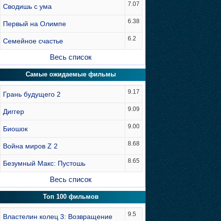
7.07
Сводишь с ума
6.38
Первый на Олимпе
6.2
Семейное счастье
Весь список
Самые ожидаемые фильмы
9.17
Грань будущего 2
9.09
Диггер
9.00
Биошок
8.68
Война миров Z 2
8.65
Безумный Макс: Пустошь
Весь список
Топ 100 фильмов
9.5
Властелин колец 3: Возвращение