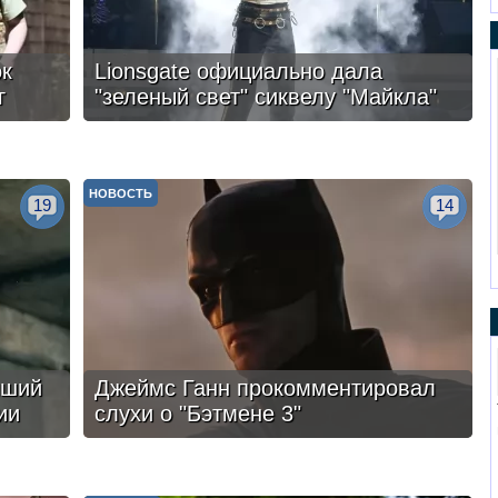
ок
Lionsgate официально дала
г
"зеленый свет" сиквелу "Майкла"
НОВОСТЬ
19
14
чший
Джеймс Ганн прокомментировал
ии
слухи о "Бэтмене 3"