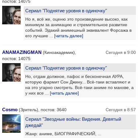
постов: 14075
Сериал "Поднятие уровня в одиночку"
Но я, всё же, оценю это произведение высоко, как
минимум за анимацию и стремительное развитие
событий. Эдакий анимешный эквивалент Форсажа в
его лучшие ...
[читать далее]
ANAMAZINGMAN
(Киноакадемик),
Сегодня в 9:00
постов: 14075
Сериал "Поднятие уровня в одиночку"
Но, отдам должное, пафос и бесконечная АУРА,
которую фармит Сон Джину... Всё-таки вставляют и
на это угарно смотреть. Всё-таки аниме по манхве, а
у них все ...
[читать далее]
Cosmo
(Зритель), постов: 3640
Сегодня в 8:57
Сериал "Звездные войны: Видения. Девятый
джедай"
Жанр: аниме, БИОГРАФИЧЕСКИЙ, ...