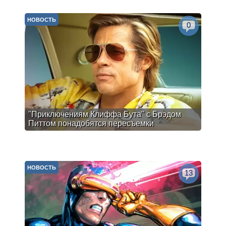
НОВОСТЬ
0
"Приключениям Клиффа Бута" с Брэдом
Питтом понадобятся пересъемки
НОВОСТЬ
13