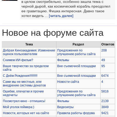
в целом смотрибельно, особенно зашла тема с
черной дырой, как космический корабль преодолел
ее гравитацию. Фишка интересная. Давно такое
хотел видеть ...
[читать далее]
Новое на форуме сайта
Тема
Раздел
Ответов
Добрая Киноакадемия: Изменение
Предложения по
208
оценок пользователям
улучшению работы сайта
Снимем ИИ-фильм?
Фильмы
49
Ваше творчество за пределом
Вне съемочной площадки
95
сайта
С Днём Рождения!!!!!!!!!!
Вне съемочной площадки
6474
Сами мы не местные, или
Новости сайта
4
внедрение системы донатов
Ошибки, опечатки и прочие
Предложения по
5816
недочеты
улучшению работы сайта
Посмотрел кино - отпишись!
Фильмы
2139
Мой уголок геймера:)
Видеоигры
3849
Новости, которых нет на сайте
Правила работы форума
9421