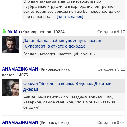
Это вам так мама в детстве говорила про
неубранные игрушки, а в корпоративной тройной
бухгалтерии всё совсем не так) Вы наверное до сих
пор на вопрос: ...
[читать далее]
Mr Ma
(Критик), постов: 10224
Сегодня в 9:17
Дэвид Заслав забыл упомянуть провал
"Супергерл" в отчете о доходах
Заслав - молодец, настоящий политик!
ANAMAZINGMAN
(Киноакадемик),
Сегодня в 9:11
постов: 14075
Сериал "Звездные войны: Видения. Девятый
джедай"
Анимешный байопик по Звёздным войнам. Это,
наверное, самое смешное, что я мог вычитать за
сегодня)
ANAMAZINGMAN
(Киноакадемик),
Сегодня в 9:04