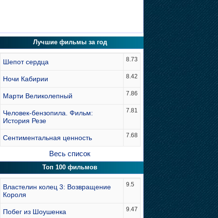
Лучшие фильмы за год
8.73
Шепот сердца
8.42
Ночи Кабирии
7.86
Марти Великолепный
7.81
Человек-бензопила. Фильм:
История Резе
7.68
Сентиментальная ценность
Весь список
Топ 100 фильмов
9.5
Властелин колец 3: Возвращение
Короля
9.47
Побег из Шоушенка