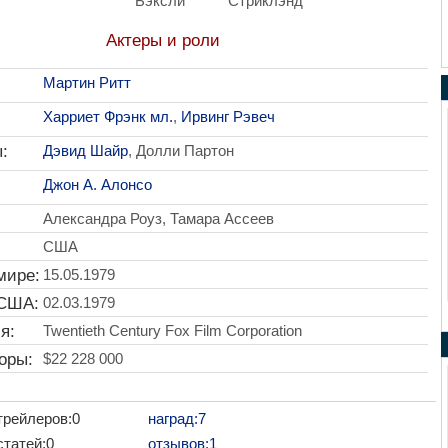
Бэксли
Стриклэнд
Актеры и роли
Мартин Ритт
Харриет Фрэнк мл.
,
Ирвинг Рэвеч
:
Дэвид Шайр
, Долли Партон
Джон А. Алонсо
Александра Роуз, Тамара Ассеев
США
мире:
15.05.1979
 США:
02.03.1979
я:
Twentieth Century Fox Film Corporation
оры:
$22 228 000
трейлеров:0
наград:7
статей:0
отзывов:1