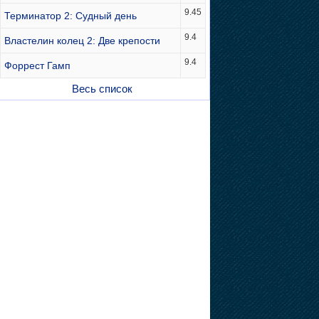
9.45
Терминатор 2: Судный день
9.4
Властелин колец 2: Две крепости
9.4
Форрест Гамп
Весь список