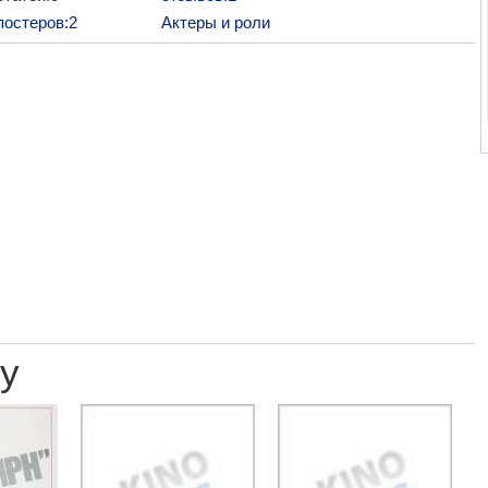
постеров:2
Актеры и роли
у