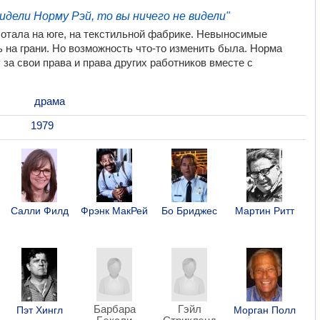
видели Норму Рэй, то вы ничего не видели"
отала на юге, на текстильной фабрике. Невыносимые
ь на грани. Но возможность что-то изменить была. Норма
 за свои права и права других работников вместе с
драма
1979
Салли Филд
Фрэнк МакРей
Бо Бриджес
Мартин Ритт
Барбара
Гэйл
Пэт Хингл
Морган Полл