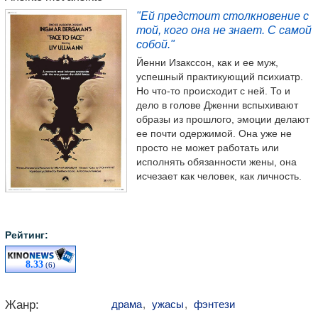
"Ей предстоит столкновение с
той, кого она не знает. С самой
собой."
Йенни Изакссон, как и ее муж,
успешный практикующий психиатр.
Но что-то происходит с ней. То и
дело в голове Дженни вспыхивают
образы из прошлого, эмоции делают
ее почти одержимой. Она уже не
просто не может работать или
исполнять обязанности жены, она
исчезает как человек, как личность.
Рейтинг:
8.33
(6)
Жанр:
драма
,
ужасы
,
фэнтези