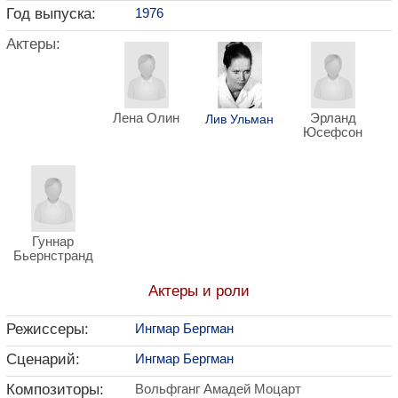
Год выпуска:
1976
Актеры:
Лена Олин
Эрланд
Лив Ульман
Юсефсон
Гуннар
Бьернстранд
Актеры и роли
Режиссеры:
Ингмар Бергман
Сценарий:
Ингмар Бергман
Композиторы:
Вольфганг Амадей Моцарт