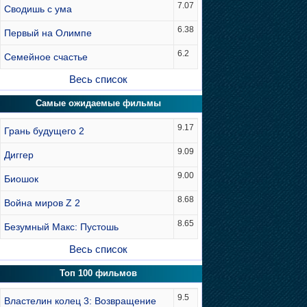
7.07
Сводишь с ума
6.38
Первый на Олимпе
6.2
Семейное счастье
Весь список
Самые ожидаемые фильмы
9.17
Грань будущего 2
9.09
Диггер
9.00
Биошок
8.68
Война миров Z 2
8.65
Безумный Макс: Пустошь
Весь список
Топ 100 фильмов
9.5
Властелин колец 3: Возвращение