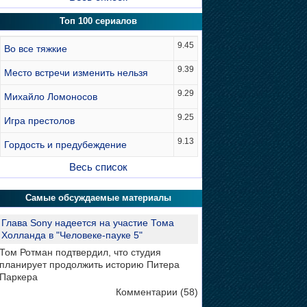
Топ 100 сериалов
9.45
Во все тяжкие
9.39
Место встречи изменить нельзя
9.29
Михайло Ломоносов
9.25
Игра престолов
9.13
Гордость и предубеждение
Весь список
Самые обсуждаемые материалы
Глава Sony надеется на участие Тома
Холланда в "Человеке-пауке 5"
Том Ротман подтвердил, что студия
планирует продолжить историю Питера
Паркера
Комментарии (58)