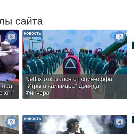
лы сайта
НОВОСТЬ
3
2
Netflix отказался от спин-оффа
 над
"Игры в кальмара" Дэвида
екон"
Финчера
НОВОСТЬ
9
4