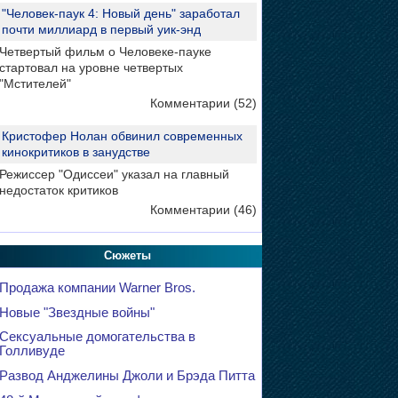
"Человек-паук 4: Новый день" заработал
почти миллиард в первый уик-энд
Четвертый фильм о Человеке-пауке
стартовал на уровне четвертых
"Мстителей"
Комментарии (52)
Кристофер Нолан обвинил современных
кинокритиков в занудстве
Режиссер "Одиссеи" указал на главный
недостаток критиков
Комментарии (46)
Сюжеты
Продажа компании Warner Bros.
Новые "Звездные войны"
Сексуальные домогательства в
Голливуде
Развод Анджелины Джоли и Брэда Питта