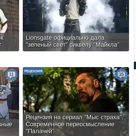
ок
Lionsgate официально дала
г
"зеленый свет" сиквелу "Майкла"
РЕЦЕНЗИЯ
11
35
Рецензия на сериал "Мыс страха".
жные
Современное переосмысление
"Палачей"