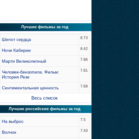
Лучшие фильмы за год
8.73
Шепот сердца
8.42
Ночи Кабирии
7.86
Марти Великолепный
7.81
Человек-бензопила. Фильм:
История Резе
7.68
Сентиментальная ценность
Весь список
Лучшие российские фильмы за год
7.5
На выброс
7.43
Волчок