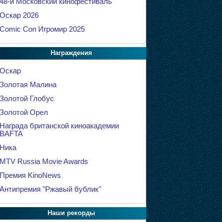
48-й Московский кинофестиваль
Оскар 2026
Comic Con Игромир 2025
Награждения
Оскар
Золотая Малина
Золотой Глобус
Золотой Орел
Награда британской киноакадемии
BAFTA
Ника
MTV Russia Movie Awards
Премия KinoNews
Антипремия "Ржавый бублик"
Наши рекорды