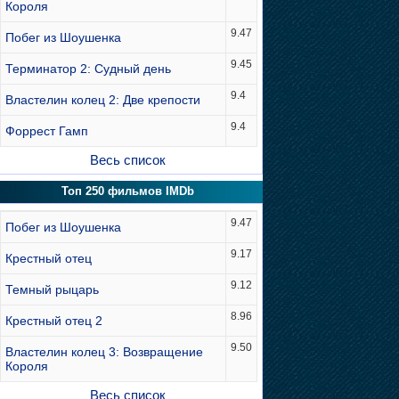
Короля
9.47
Побег из Шоушенка
9.45
Терминатор 2: Судный день
9.4
Властелин колец 2: Две крепости
9.4
Форрест Гамп
Весь список
Топ 250 фильмов IMDb
9.47
Побег из Шоушенка
9.17
Крестный отец
9.12
Темный рыцарь
8.96
Крестный отец 2
9.50
Властелин колец 3: Возвращение
Короля
Весь список