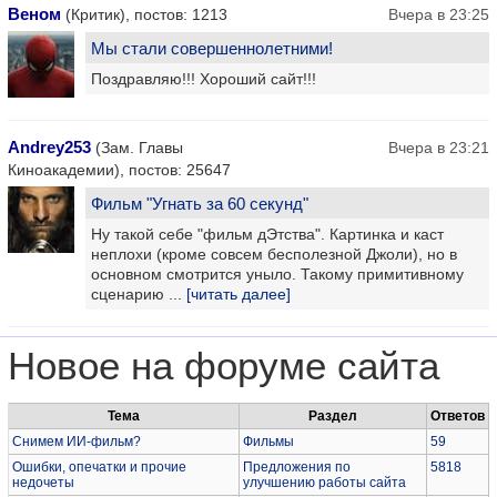
Веном
(Критик), постов: 1213
Вчера в 23:25
Мы стали совершеннолетними!
Поздравляю!!! Хороший сайт!!!
Andrey253
(Зам. Главы
Вчера в 23:21
Киноакадемии), постов: 25647
Фильм "Угнать за 60 секунд"
Ну такой себе "фильм дЭтства". Картинка и каст
неплохи (кроме совсем бесполезной Джоли), но в
основном смотрится уныло. Такому примитивному
сценарию ...
[читать далее]
Новое на форуме сайта
Тема
Раздел
Ответов
Снимем ИИ-фильм?
Фильмы
59
Ошибки, опечатки и прочие
Предложения по
5818
недочеты
улучшению работы сайта