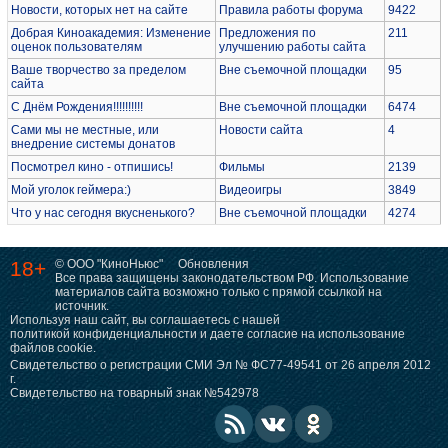
Новости, которых нет на сайте
Правила работы форума
9422
Добрая Киноакадемия: Изменение
Предложения по
211
оценок пользователям
улучшению работы сайта
Ваше творчество за пределом
Вне съемочной площадки
95
сайта
С Днём Рождения!!!!!!!!!!
Вне съемочной площадки
6474
Сами мы не местные, или
Новости сайта
4
внедрение системы донатов
Посмотрел кино - отпишись!
Фильмы
2139
Мой уголок геймера:)
Видеоигры
3849
Что у нас сегодня вкусненького?
Вне съемочной площадки
4274
18+
© ООО "КиноНьюс"
Обновления
Все права защищены законодательством РФ. Использование
материалов сайта возможно только с прямой ссылкой на
источник.
Используя наш сайт, вы соглашаетесь с нашей
политикой конфиденциальности
и даете согласие на использование
файлов cookie.
Свидетельство о регистрации СМИ Эл № ФС77-49541 от 26 апреля 2012
г.
Свидетельство на товарный знак №542978