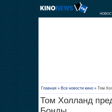
НОВОС
Главная
»
Все новости кино
»
Том Хо
Том Холланд пре
Бонды