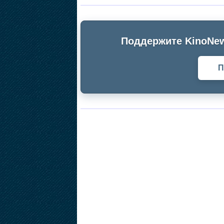
Поддержите KinoNew
П