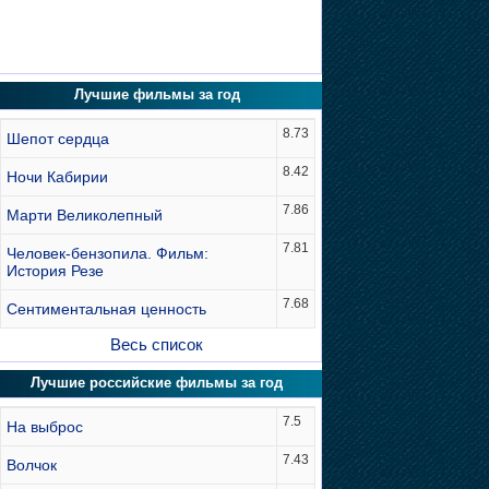
Лучшие фильмы за год
8.73
Шепот сердца
8.42
Ночи Кабирии
7.86
Марти Великолепный
7.81
Человек-бензопила. Фильм:
История Резе
7.68
Сентиментальная ценность
Весь список
Лучшие российские фильмы за год
7.5
На выброс
7.43
Волчок