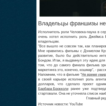
Владельцы франшизы не 
Исполнитель роли Человека-паука в се
очень хотел исполнить роль Джеймса
владельцам.
"Все вышло не совсем так, как планиро
Мне нравились фильмы с Дэниелом Крэ
развитие, было бы действительно инт
Бондом. Итак, я выдвинул эту идею для
том, что до самого финала фильма зри
маркетинга это, конечно, кошмар", - расс
Напомним, что в фильме "
Не время умир
в своей карьере исполнил роль аген
долларов, что сделало проект одни
Барбара Брокколи
ранее уже подтверди
стартовали. Она не уточняла список наи
Главный ред
Источник новости: YouTube