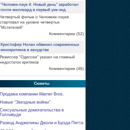
"Человек-паук 4: Новый день" заработал
почти миллиард в первый уик-энд
Четвертый фильм о Человеке-пауке
стартовал на уровне четвертых
"Мстителей"
Комментарии (52)
Кристофер Нолан обвинил современных
кинокритиков в занудстве
Режиссер "Одиссеи" указал на главный
недостаток критиков
Комментарии (46)
Сюжеты
Продажа компании Warner Bros.
Новые "Звездные войны"
Сексуальные домогательства в
Голливуде
Развод Анджелины Джоли и Брэда Питта