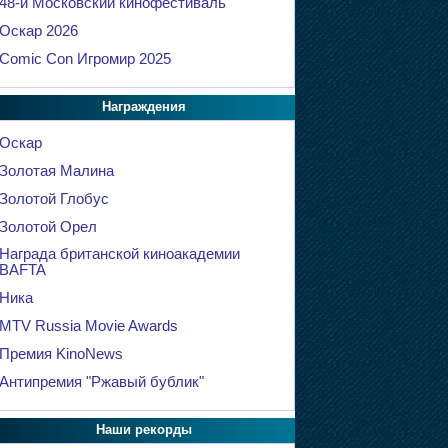
48-й Московский кинофестиваль
Оскар 2026
Comic Con Игромир 2025
Награждения
Оскар
Золотая Малина
Золотой Глобус
Золотой Орел
Награда британской киноакадемии
BAFTA
Ника
MTV Russia Movie Awards
Премия KinoNews
Антипремия "Ржавый бублик"
Наши рекорды