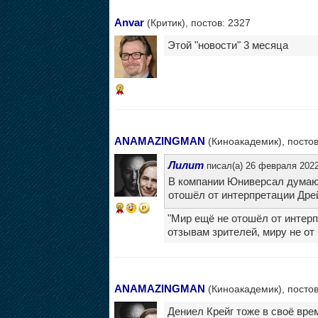
Anvar
(Критик), постов: 2327
Этой "новости" 3 месяца
7
ANAMAZINGMAN
(Киноакадемик), постов
Лилит
писал(а) 26 февраля 2022
В компании Юниверсал думаю 
отошёл от интерпретации Дрейк
6
"Мир ещё не отошёл от интерп
отзывам зрителей, миру не от 
ANAMAZINGMAN
(Киноакадемик), постов
Дениел Крейг тоже в своё вре