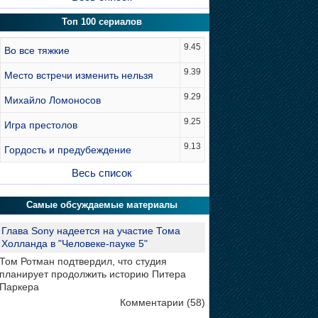
Топ 100 сериалов
9.45
Во все тяжкие
9.39
Место встречи изменить нельзя
9.29
Михайло Ломоносов
9.25
Игра престолов
9.13
Гордость и предубеждение
Весь список
Самые обсуждаемые материалы
Глава Sony надеется на участие Тома
Холланда в "Человеке-пауке 5"
Том Ротман подтвердил, что студия
планирует продолжить историю Питера
Паркера
Комментарии (58)