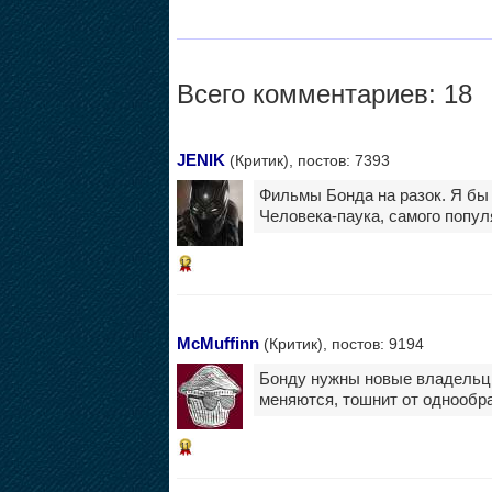
Всего комментариев: 18
JENIK
(Критик), постов: 7393
Фильмы Бонда на разок. Я бы 
Человека-паука, самого попул
12
McMuffinn
(Критик), постов: 9194
Бонду нужны новые владельцы 
меняются, тошнит от однообра
11