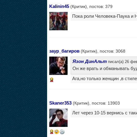
Kalinin45
(Критик), постов: 379
Пока роли Человека-Паука и Н
заур_багиров
(Критик), постов: 3068
Язон ДинАльт
писал(а) 26 фев
Он же врать и обманывать бу
Ага,но только женщин ,в стиле
14
Skaner353
(Критик), постов: 13903
Лет через 10-15 вернись с так
13