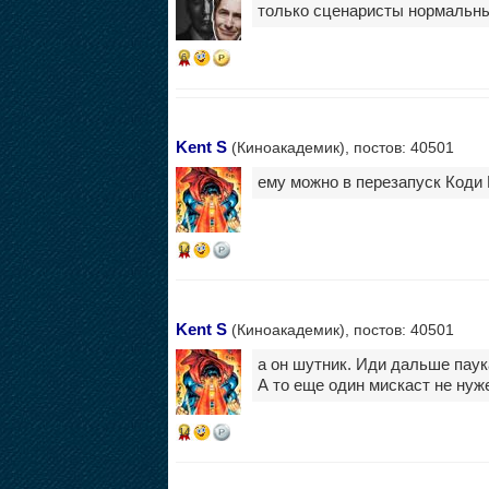
только сценаристы нормальн
6
Kent S
(Киноакадемик), постов: 40501
ему можно в перезапуск Коди
14
Kent S
(Киноакадемик), постов: 40501
а он шутник. Иди дальше паук
А то еще один мискаст не нуж
14