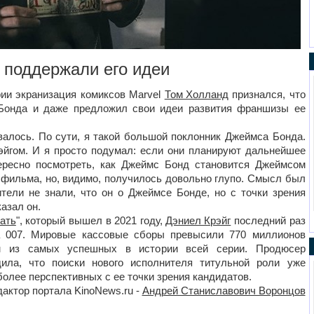
поддержали его идеи
рии экранизация комиксов Marvel
Том Холланд
признался, что
 Бонда и даже предложил свои идеи развития франшизы ее
валось. По сути, я такой большой поклонник Джеймса Бонда.
йгом. И я просто подумал: если они планируют дальнейшее
ересно посмотреть, как Джеймс Бонд становится Джеймсом
 фильма, но, видимо, получилось довольно глупо. Смысл был
тели не знали, что он о Джеймсе Бонде, но с точки зрения
казал он.
ать
", который вышел в 2021 году,
Дэниел Крэйг
последний раз
та 007. Мировые кассовые сборы превысили 770 миллионов
м из самых успешных в истории всей серии. Продюсер
ла, что поиски нового исполнителя титульной роли уже
более перспективных с ее точки зрения кандидатов.
актор портала KinoNews.ru -
Андрей Станиславович Воронцов