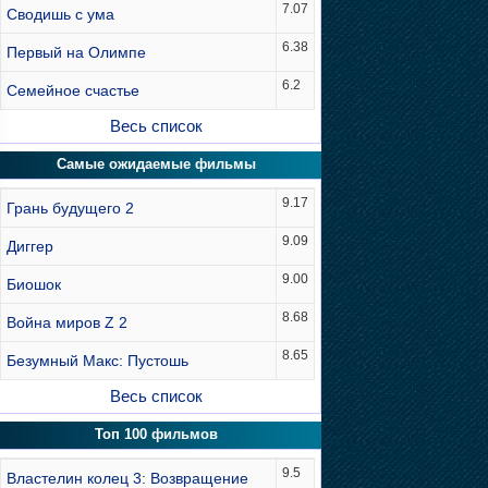
7.07
Сводишь с ума
6.38
Первый на Олимпе
6.2
Семейное счастье
Весь список
Самые ожидаемые фильмы
9.17
Грань будущего 2
9.09
Диггер
9.00
Биошок
8.68
Война миров Z 2
8.65
Безумный Макс: Пустошь
Весь список
Топ 100 фильмов
9.5
Властелин колец 3: Возвращение