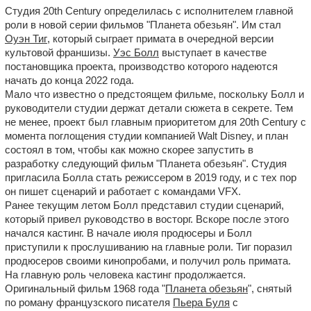
Студия 20th Century определилась с исполнителем главной
роли в новой серии фильмов "Планета обезьян". Им стал
Оуэн Тиг
, который сыграет примата в очередной версии
культовой франшизы.
Уэс Болл
выступает в качестве
постановщика проекта, производство которого надеются
начать до конца 2022 года.
Мало что известно о предстоящем фильме, поскольку Болл и
руководители студии держат детали сюжета в секрете. Тем
не менее, проект был главным приоритетом для 20th Century с
момента поглощения студии компанией Walt Disney, и план
состоял в том, чтобы как можно скорее запустить в
разработку следующий фильм "Планета обезьян". Студия
пригласила Болла стать режиссером в 2019 году, и с тех пор
он пишет сценарий и работает с командами VFX.
Ранее текущим летом Болл представил студии сценарий,
который привел руководство в восторг. Вскоре после этого
начался кастинг. В начале июля продюсеры и Болл
приступили к прослушиванию на главные роли. Тиг поразил
продюсеров своими кинопробами, и получил роль примата.
На главную роль человека кастинг продолжается.
Оригинальный фильм 1968 года "
Планета обезьян
", снятый
по роману французского писателя
Пьера Буля
с