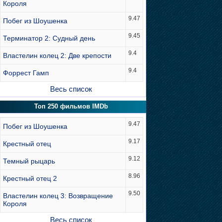
Короля
9.47
Побег из Шоушенка
9.45
Терминатор 2: Судный день
9.4
Властелин колец 2: Две крепости
9.4
Форрест Гамп
Весь список
Топ 250 фильмов IMDb
9.47
Побег из Шоушенка
9.17
Крестный отец
9.12
Темный рыцарь
8.96
Крестный отец 2
9.50
Властелин колец 3: Возвращение
Короля
Весь список