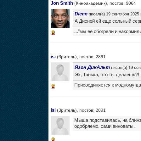
Jon Smith
(Киноакадемик), постов: 9064
Dienn
писал(а) 19 сентября 2025 
А Дисней ей еще сольный сери
..."мы её обогрели и накормили
13
isi
(Зритель), постов: 2891
Язон ДинАльт
писал(а) 19 сен
Эх, Танька, что ты делаешь?!
Присоединяется к модному д
2
isi
(Зритель), постов: 2891
Мыша подставилась, на ближа
одобряемо, сами виноваты.
2