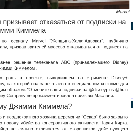
Marvel
 призывает отказаться от подписки на
жимми Киммела
 по сериалу Marvel "
Женщина-Халк: Адвокат
", публично
any, призвав зрителей массово отказываться от подписок на
внее решение телеканала ABC (принадлежащего Disney)
жимми Киммел
ом".
ую роль в проекте, выходившем на стриминге Disney+
у, на которой она запечатлена в специальном костюме для
им образом: "Отмените ваши подписки на @disneyplus @hulu
sney Company не прокомментировала призывы Маслани.
мму Джимми Киммела?
 и неоднократного хозяина церемонии "Оскар" было закрыто
 поводу убийства консервативного активиста Чарли Кирка.
ийца не сильно отличается от сторонников действующего