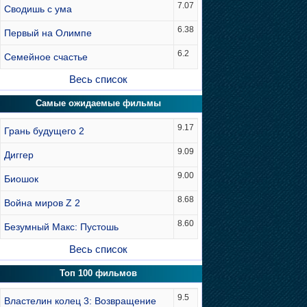
7.07
Сводишь с ума
6.38
Первый на Олимпе
6.2
Семейное счастье
Весь список
Самые ожидаемые фильмы
9.17
Грань будущего 2
9.09
Диггер
9.00
Биошок
8.68
Война миров Z 2
8.60
Безумный Макс: Пустошь
Весь список
Топ 100 фильмов
9.5
Властелин колец 3: Возвращение