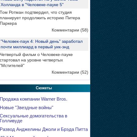
Холланда в "Человеке-пауке 5"
Том Ротман подтвердил, что студия
планирует продолжить историю Питера
Паркера
Комментарии (58)
"Человек-паук 4: Новый день" заработал
почти миллиард в первый уик-энд
Четвертый фильм о Человеке-пауке
стартовал на уровне четвертых
"Мстителей"
Комментарии (52)
Сюжеты
Продажа компании Warner Bros.
Новые "Звездные войны"
Сексуальные домогательства в
Голливуде
Развод Анджелины Джоли и Брэда Питта