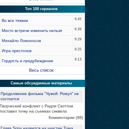
Топ 100 сериалов
9.45
Во все тяжкие
9.39
Место встречи изменить нельзя
9.29
Михайло Ломоносов
9.25
Игра престолов
9.13
Гордость и предубеждение
Весь список
Самые обсуждаемые материалы
Продолжение фильма "Чужой: Ромул" не
состоится
Творческий конфликт с Ридли Скоттом
поставил точку на съемках сиквела
Комментарии (88)
Глава Sony надеется на участие Тома