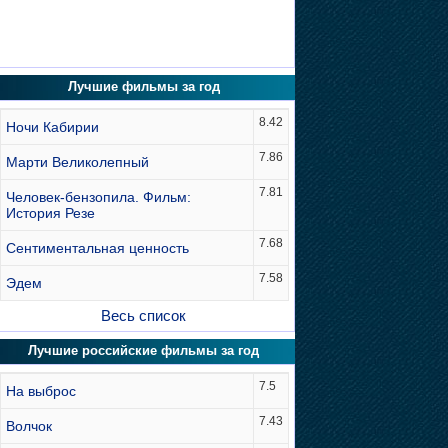
Лучшие фильмы за год
8.42
Ночи Кабирии
7.86
Марти Великолепный
7.81
Человек-бензопила. Фильм:
История Резе
7.68
Сентиментальная ценность
7.58
Эдем
Весь список
Лучшие российские фильмы за год
7.5
На выброс
7.43
Волчок