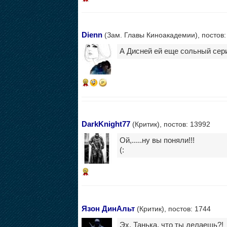
Dienn
(Зам. Главы Киноакадемии), постов:
А Дисней ей еще сольный сери
8
DarkKnight77
(Критик), постов: 13992
Ой,.....ну вы поняли!!!
(:
5
Язон ДинАльт
(Критик), постов: 1744
Эх, Танька, что ты делаешь?!