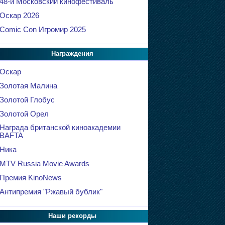
48-й Московский кинофестиваль
Оскар 2026
Comic Con Игромир 2025
Награждения
Оскар
Золотая Малина
Золотой Глобус
Золотой Орел
Награда британской киноакадемии
BAFTA
Ника
MTV Russia Movie Awards
Премия KinoNews
Антипремия "Ржавый бублик"
Наши рекорды