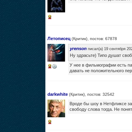
16
Летописец
(Критик), постов: 67878
yrenson
писал(а) 19 сентября 202
Ну здрасьте) Типо душат своб
У нее в фильмографии есть па
16
давать не положительного пер
darkwhite
(Критик), постов: 32542
Вроде бы шоу в Нетфликсе зак
свободу слова тогда. Не поня
15