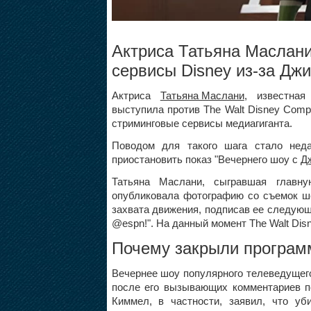
Актриса Татьяна Маслани
сервисы Disney из-за Д
Актриса
Татьяна Маслани
, известная
выступила против The Walt Disney Comp
стриминговые сервисы медиагиганта.
Поводом для такого шага стало неда
приостановить показ "Вечернего шоу с
Д
Татьяна Маслани, сыгравшая главн
опубликовала фотографию со съемок шо
захвата движения, подписав ее следующ
@espn!". На данный момент The Walt Di
Почему закрыли програ
Вечернее шоу популярного телеведущего
после его вызывающих комментариев по
Киммел, в частности, заявил, что уб