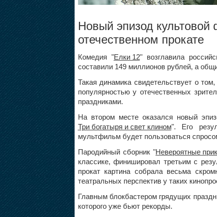
Новый эпизод культовой
отечественном прокате
Комедия "
Елки 12
" возглавила россий
составили 149 миллионов рублей, а общ
Такая динамика свидетельствует о том
популярностью у отечественных зрите
праздниками.
На втором месте оказался новый эпи
Три богатыря и свет клином
". Его резу
мультфильм будет пользоваться спросом
Пародийный сборник "
Невероятные при
классике, финишировал третьим с резу
прокат картина собрала весьма скром
театральных перспектив у таких кинопро
Главным блокбастером грядущих праздни
которого уже бьют рекорды.