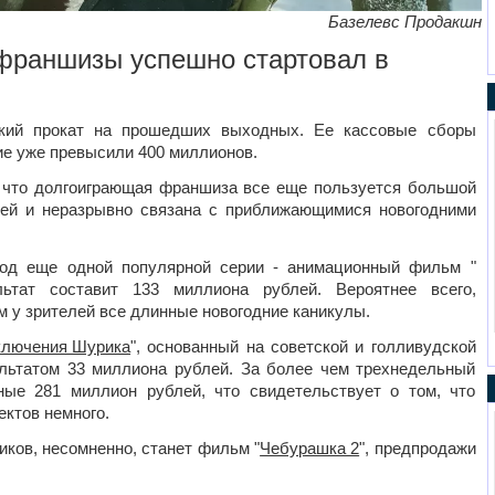
Базелевс Продакшн
 франшизы успешно стартовал в
ский прокат на прошедших выходных. Ее кассовые сборы
ие уже превысили 400 миллионов.
, что долгоиграющая франшиза все еще пользуется большой
лей и неразрывно связана с приближающимися новогодними
зод еще одной популярной серии - анимационный фильм "
льтат составит 133 миллиона рублей. Вероятнее всего,
 у зрителей все длинные новогодние каникулы.
ключения Шурика
", основанный на советской и голливудской
льтатом 33 миллиона рублей. За более чем трехнедельный
ные 281 миллион рублей, что свидетельствует о том, что
ектов немного.
ков, несомненно, станет фильм "
Чебурашка 2
", предпродажи