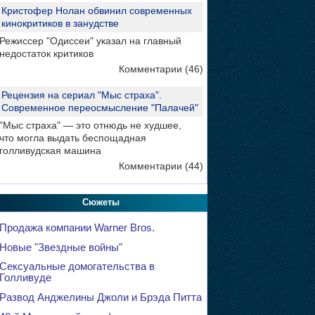
Кристофер Нолан обвинил современных
кинокритиков в занудстве
Режиссер "Одиссеи" указал на главный
недостаток критиков
Комментарии (46)
Рецензия на сериал "Мыс страха".
Современное переосмысление "Палачей"
"Мыс страха" — это отнюдь не худшее,
что могла выдать беспощадная
голливудская машина
Комментарии (44)
Сюжеты
Продажа компании Warner Bros.
Новые "Звездные войны"
Сексуальные домогательства в
Голливуде
Развод Анджелины Джоли и Брэда Питта