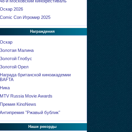
48-й Московский кинофестиваль
Оскар 2026
Comic Con Игромир 2025
Награждения
Оскар
Золотая Малина
Золотой Глобус
Золотой Орел
Награда британской киноакадемии
BAFTA
Ника
MTV Russia Movie Awards
Премия KinoNews
Антипремия "Ржавый бублик"
Наши рекорды