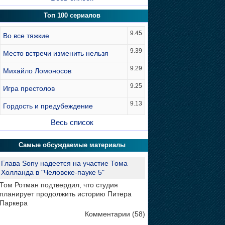
Топ 100 сериалов
9.45
Во все тяжкие
9.39
Место встречи изменить нельзя
9.29
Михайло Ломоносов
9.25
Игра престолов
9.13
Гордость и предубеждение
Весь список
Самые обсуждаемые материалы
Глава Sony надеется на участие Тома
Холланда в "Человеке-пауке 5"
Том Ротман подтвердил, что студия
планирует продолжить историю Питера
Паркера
Комментарии (58)