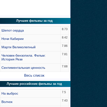
Лучшие фильмы за год
8.73
Шепот сердца
8.42
Ночи Кабирии
7.86
Марти Великолепный
7.81
Человек-бензопила. Фильм:
История Резе
7.68
Сентиментальная ценность
Весь список
Лучшие российские фильмы за год
7.5
На выброс
7.43
Волчок