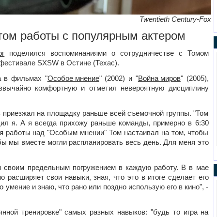
Twentieth Century-Fox
том работы с популярным актером
рг
поделился воспоминаниями о сотрудничестве с Томом
 фестивале SXSW в Остине (Техас).
а в фильмах "
Особое мнение
" (2002) и "
Война миров
" (2005),
езвычайно комфортную и отметил невероятную дисциплину
 приезжал на площадку раньше всей съемочной группы. "Том
дил я. А я всегда прихожу раньше команды, примерно в 6:30
мя работы над "Особым мнении" Том настаивал на том, чтобы
бы мы вместе могли распланировать весь день. Для меня это
н своим предельным погружением в каждую работу. В в мае
но расширяет свои навыки, зная, что это в итоге сделает его
 умение и знаю, что рано или поздно использую его в кино", -
янной тренировке" самых разных навыков: "будь то игра на