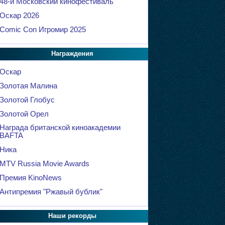
48-й Московский кинофестиваль
Оскар 2026
Comic Con Игромир 2025
Награждения
Оскар
Золотая Малина
Золотой Глобус
Золотой Орел
Награда британской киноакадемии
BAFTA
Ника
MTV Russia Movie Awards
Премия KinoNews
Антипремия "Ржавый бублик"
Наши рекорды