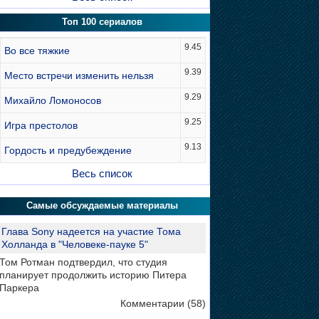
Топ 100 сериалов
9.45
Во все тяжкие
9.39
Место встречи изменить нельзя
9.29
Михайло Ломоносов
9.25
Игра престолов
9.13
Гордость и предубеждение
Весь список
Самые обсуждаемые материалы
Глава Sony надеется на участие Тома
Холланда в "Человеке-пауке 5"
Том Ротман подтвердил, что студия
планирует продолжить историю Питера
Паркера
Комментарии (58)