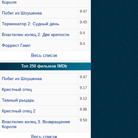
Короля
9.47
Побег из Шоушенка
9.45
Терминатор 2: Судный день
9.4
Властелин колец 2: Две крепости
9.4
Форрест Гамп
Весь список
Топ 250 фильмов IMDb
9.47
Побег из Шоушенка
9.17
Крестный отец
9.12
Темный рыцарь
8.96
Крестный отец 2
9.50
Властелин колец 3: Возвращение
Короля
Весь список