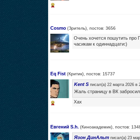
1
Cosmo
(Зритель), постов: 3656
Очень хочется пошутить про П
часикам к одиннадцати:)
Eq Fist
(Критик), постов: 15737
Kent S
писал(а) 22 марта 2026 в 
Жаль страницу в ВК забросил
Хах
7
Евгений S.h.
(Киноакадемик), постов: 134
Язон ДинАльт
писал(а) 23 мар