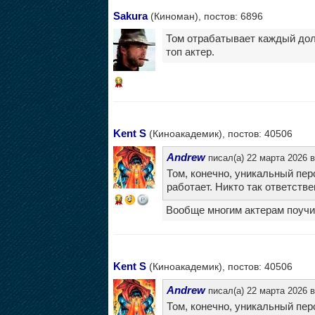
Sakura
(Киноман), постов: 6896
Том отрабатывает каждый долл
топ актер.
13
Kent S
(Киноакадемик), постов: 40506
Andrew
писал(а) 22 марта 2026 в
Том, конечно, уникальный пер
работает. Никто так ответствен
14
Вообще многим актерам поучит
Kent S
(Киноакадемик), постов: 40506
Andrew
писал(а) 22 марта 2026 в
Том, конечно, уникальный пер