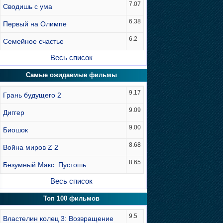
7.07
Сводишь с ума
6.38
Первый на Олимпе
6.2
Семейное счастье
Весь список
Самые ожидаемые фильмы
9.17
Грань будущего 2
9.09
Диггер
9.00
Биошок
8.68
Война миров Z 2
8.65
Безумный Макс: Пустошь
Весь список
Топ 100 фильмов
9.5
Властелин колец 3: Возвращение