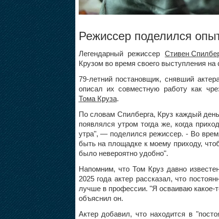
Режиссер поделился опы
Легендарный режиссер
Стивен Спилбе
Крузом во время своего выступления на
79-летний постановщик, снявший актер
описал их совместную работу как чр
Тома Круза
.
По словам Спилберга, Круз каждый день
появлялся утром тогда же, когда прихо
утра", — поделился режиссер. - Во вре
быть на площадке к моему приходу, что
было невероятно удобно".
Напомним, что Том Круз давно известе
2025 года актер рассказал, что постоян
лучше в профессии. "Я осваиваю какое-то
объяснил он.
Актер добавил, что находится в "посто