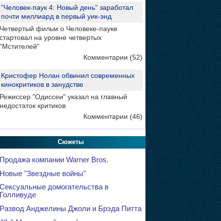
"Человек-паук 4: Новый день" заработал
почти миллиард в первый уик-энд
Четвертый фильм о Человеке-пауке
стартовал на уровне четвертых
"Мстителей"
Комментарии (52)
Кристофер Нолан обвинил современных
кинокритиков в занудстве
Режиссер "Одиссеи" указал на главный
недостаток критиков
Комментарии (46)
Сюжеты
Продажа компании Warner Bros.
Новые "Звездные войны"
Сексуальные домогательства в
Голливуде
Развод Анджелины Джоли и Брэда Питта