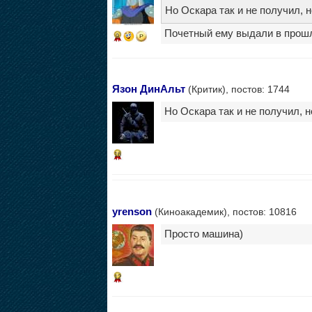
Но Оскара так и не получил, 
Почетный ему выдали в прошл
9
Язон ДинАльт
(Критик), постов: 1744
Но Оскара так и не получил, н
16
yrenson
(Киноакадемик), постов: 10816
Просто машина)
12