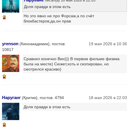
писал(а) 18 мая 2026 в 22:03
Доля правди в этом есть
Но это явно не про Форсаж,а по счёт
8
блокбастеров,да,он прав
yrenson
(Киноакадемик), постов:
19 мая 2026 в 10:36
10817
Сравнил конечно Вин))) В первом фильме физика
была на месте) Сюжет,хоть и скопирован, но
смотрелся красиво)
12
Наруганг
(Критик), постов: 4794
18 мая 2026 в 22:03
Доля правди в этом есть
15