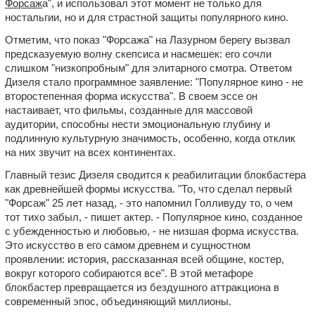
Форсаж
а", и использовал этот момент не только для
ностальгии, но и для страстной защиты популярного кино.
Отметим, что показ "Форсажа" на Лазурном берегу вызвал
предсказуемую волну скепсиса и насмешек: его сочли
слишком "низкопробным" для элитарного смотра. Ответом
Дизеля стало программное заявление: "Популярное кино - не
второстепенная форма искусства". В своем эссе он
настаивает, что фильмы, созданные для массовой
аудитории, способны нести эмоциональную глубину и
подлинную культурную значимость, особенно, когда отклик
на них звучит на всех континентах.
Главный тезис Дизеля сводится к реабилитации блокбастера
как древнейшей формы искусства. "То, что сделал первый
"Форсаж" 25 лет назад, - это напомнил Голливуду то, о чем
тот тихо забыл, - пишет актер. - Популярное кино, созданное
с убежденностью и любовью, - не низшая форма искусства.
Это искусство в его самом древнем и сущностном
проявлении: история, рассказанная всей общине, костер,
вокруг которого собираются все". В этой метафоре
блокбастер превращается из бездушного аттракциона в
современный эпос, объединяющий миллионы.