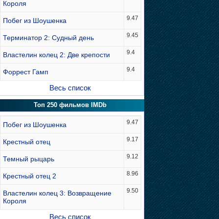
Короля
9.47
Побег из Шоушенка
9.45
Терминатор 2: Судный день
9.4
Властелин колец 2: Две крепости
9.4
Форрест Гамп
Весь список
Топ 250 фильмов IMDb
9.47
Побег из Шоушенка
9.17
Крестный отец
9.12
Темный рыцарь
8.96
Крестный отец 2
9.50
Властелин колец 3: Возвращение
Короля
Весь список