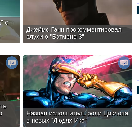
" с
Джеймс Ганн прокомментировал
слухи о "Бэтмене 3"
13
13
ть
о
Назван исполнитель роли Циклопа
в новых "Людях Икс"