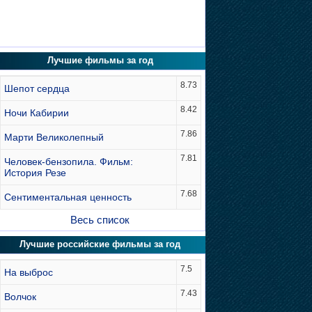
Лучшие фильмы за год
8.73
Шепот сердца
8.42
Ночи Кабирии
7.86
Марти Великолепный
7.81
Человек-бензопила. Фильм:
История Резе
7.68
Сентиментальная ценность
Весь список
Лучшие российские фильмы за год
7.5
На выброс
7.43
Волчок