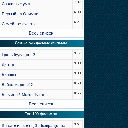
7.07
Сводишь с ума
6.38
Первый на Олимпе
6.2
Семейное счастье
Весь список
Самые ожидаемые фильмы
9.17
Грань будущего 2
9.09
Диггер
9.00
Биошок
8.68
Война миров Z 2
8.65
Безумный Макс: Пустошь
Весь список
Топ 100 фильмов
9.5
Властелин колец 3: Возвращение