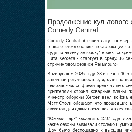
Продолжение культового 
Comedy Central.
Comedy Central объявил дату премьеры 
глава о злоключениях нестареющих четв
судя по намеку авторов, "героев" совре
Пита Хегсета - стартует в среду, 16 с
стриминговом сервисе Paramount+.
В минувшем 2025 году 28-й сезон "Южно
завидной регулярностью, и, судя по вс
чем запомнился финал предыдущего сез
приятелями строил коварные планы по
министр обороны Хегсет ввел войска
Мэтт Стоун
обещают, что прошедшие м
сюжетов для едких насмешек, что их хва
"Южный Парк" выходит с 1997 года, и з
какие сезоны вызывали столько шумихи,
Шоу было беспощадно к высшим чино