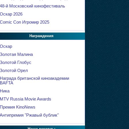
48-й Московский кинофестиваль
Оскар 2026
Comic Con Игромир 2025
Награждения
Оскар
Золотая Малина
Золотой Глобус
Золотой Орел
Награда британской киноакадемии
BAFTA
Ника
MTV Russia Movie Awards
Премия KinoNews
Антипремия "Ржавый бублик"
Наши рекорды