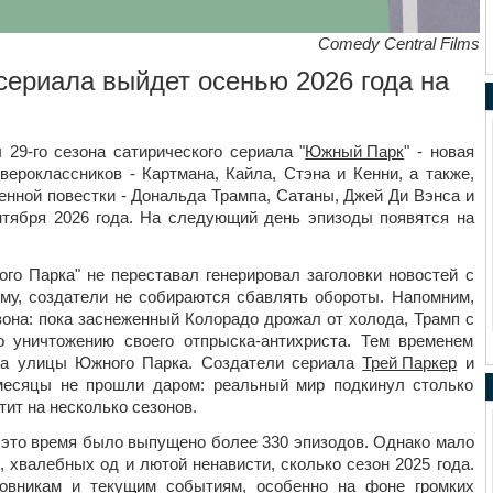
Comedy Central Films
сериала выйдет осенью 2026 года на
29-го сезона сатирического сериала "
Южный Парк
" - новая
ероклассников - Картмана, Кайла, Стэна и Кенни, а также,
менной повестки - Дональда Трампа, Сатаны, Джей Ди Вэнса и
ентября 2026 года. На следующий день эпизоды появятся на
го Парка" не переставал генерировал заголовки новостей с
ему, создатели не собираются сбавлять обороты. Напомним,
она: пока заснеженный Колорадо дрожал от холода, Трамп с
 уничтожению своего отпрыска-антихриста. Тем временем
 на улицы Южного Парка. Создатели сериала
Трей Паркер
и
есяцы не прошли даром: реальный мир подкинул столько
тит на несколько сезонов.
а это время было выпущено более 330 эпизодов. Однако мало
 хвалебных од и лютой ненависти, сколько сезон 2025 года.
вникам и текущим событиям, особенно на фоне громких