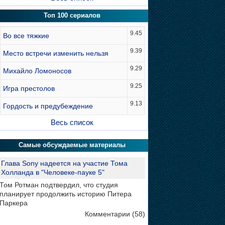
Топ 100 сериалов
9.45
Во все тяжкие
9.39
Место встречи изменить нельзя
9.29
Михайло Ломоносов
9.25
Игра престолов
9.13
Гордость и предубеждение
Весь список
Самые обсуждаемые материалы
Глава Sony надеется на участие Тома
Холланда в "Человеке-пауке 5"
Том Ротман подтвердил, что студия
планирует продолжить историю Питера
Паркера
Комментарии (58)