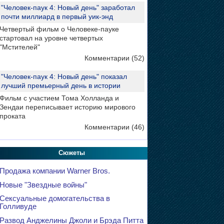
"Человек-паук 4: Новый день" заработал
почти миллиард в первый уик-энд
Четвертый фильм о Человеке-пауке
стартовал на уровне четвертых
"Мстителей"
Комментарии (52)
"Человек-паук 4: Новый день" показал
лучший премьерный день в истории
Фильм с участием Тома Холланда и
Зендаи переписывает историю мирового
проката
Комментарии (46)
Сюжеты
Продажа компании Warner Bros.
Новые "Звездные войны"
Сексуальные домогательства в
Голливуде
Развод Анджелины Джоли и Брэда Питта