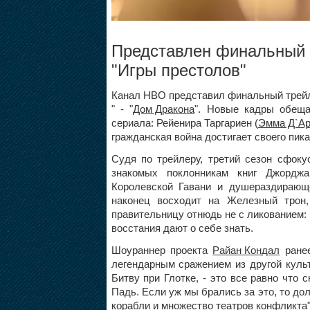
Представлен финальный т
"Игры престолов"
Канал HBO представил финальный трейле
" - "
Дом Дракона
". Новые кадры обещ
сериала: Рейенира Таргариен (
Эмма Д`Ар
гражданская война достигает своего пика
Судя по трейлеру, третий сезон сфоку
знакомых поклонникам книг Джорджа 
Королевской Гавани и душераздирающ
наконец восходит на Железный трон
правительницу отнюдь не с ликованием: 
восстания дают о себе знать.
Шоураннер проекта
Райан Кондал
ранее
легендарным сражением из другой культ
Битву при Глотке, - это все равно что 
Падь. Если уж мы брались за это, то до
корабли и множество театров конфликта"