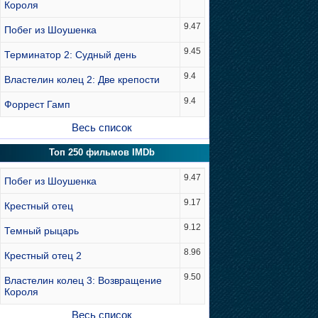
Короля
9.47
Побег из Шоушенка
9.45
Терминатор 2: Судный день
9.4
Властелин колец 2: Две крепости
9.4
Форрест Гамп
Весь список
Топ 250 фильмов IMDb
9.47
Побег из Шоушенка
9.17
Крестный отец
9.12
Темный рыцарь
8.96
Крестный отец 2
9.50
Властелин колец 3: Возвращение
Короля
Весь список