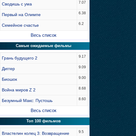
7.07
Сводишь с ума
6.38
Первый на Олимпе
6.2
Семейное счастье
Весь список
Самые ожидаемые фильмы
9.17
Грань будущего 2
9.09
Диггер
9.00
Биошок
8.68
Война миров Z 2
8.60
Безумный Макс: Пустошь
Весь список
Топ 100 фильмов
9.5
Властелин колец 3: Возвращение