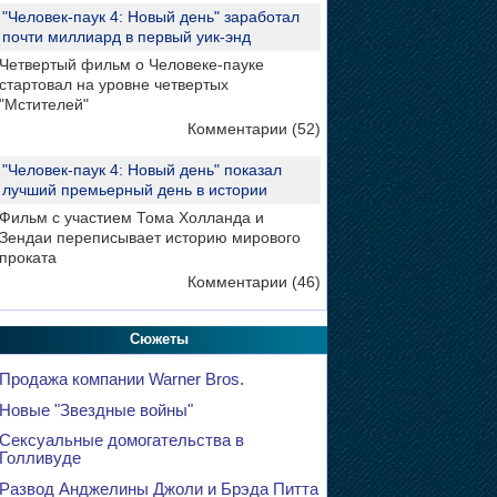
"Человек-паук 4: Новый день" заработал
почти миллиард в первый уик-энд
Четвертый фильм о Человеке-пауке
стартовал на уровне четвертых
"Мстителей"
Комментарии (52)
"Человек-паук 4: Новый день" показал
лучший премьерный день в истории
Фильм с участием Тома Холланда и
Зендаи переписывает историю мирового
проката
Комментарии (46)
Сюжеты
Продажа компании Warner Bros.
Новые "Звездные войны"
Сексуальные домогательства в
Голливуде
Развод Анджелины Джоли и Брэда Питта