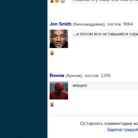
14
Jon Smith
(Киноакадемик), постов: 9064
...и потом все оставшиеся сер
13
Веном
(Критик), постов: 1209
мощно
8
Оставлять комментарии мо
Зарегистрируй