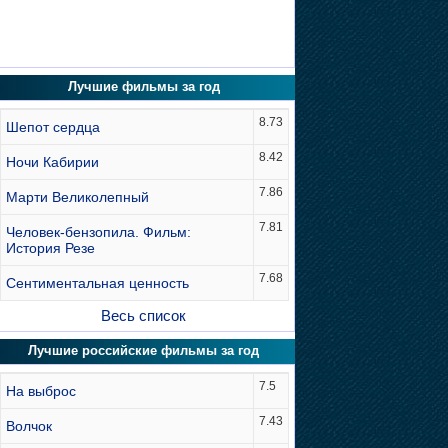
Лучшие фильмы за год
8.73
Шепот сердца
8.42
Ночи Кабирии
7.86
Марти Великолепный
7.81
Человек-бензопила. Фильм:
История Резе
7.68
Сентиментальная ценность
Весь список
Лучшие российские фильмы за год
7.5
На выброс
7.43
Волчок