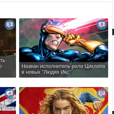
9
8
ть
о
Назван исполнитель роли Циклопа
в новых "Людях Икс"
4
27