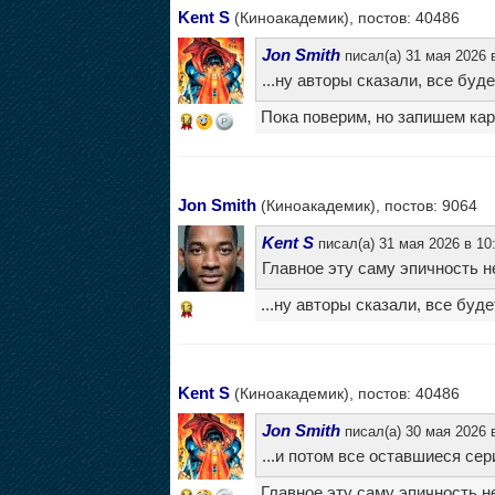
Kent S
(Киноакадемик), постов: 40486
Jon Smith
писал(а) 31 мая 2026 
...ну авторы сказали, все буд
Пока поверим, но запишем ка
14
Jon Smith
(Киноакадемик), постов: 9064
Kent S
писал(а) 31 мая 2026 в 10
Главное эту саму эпичность н
...ну авторы сказали, все буд
13
Kent S
(Киноакадемик), постов: 40486
Jon Smith
писал(а) 30 мая 2026 
...и потом все оставшиеся се
Главное эту саму эпичность н