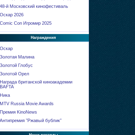
48-й Московский кинофестиваль
Оскар 2026
Comic Con Игромир 2025
Награждения
Оскар
Золотая Малина
Золотой Глобус
Золотой Орел
Награда британской киноакадемии
BAFTA
Ника
MTV Russia Movie Awards
Премия KinoNews
Антипремия "Ржавый бублик"
Наши рекорды