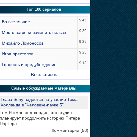
Топ 100 сериалов
9.45
Во все тяжкие
9.39
Место встречи изменить нельзя
9.29
Михайло Ломоносов
9.25
Игра престолов
9.13
Гордость и предубеждение
Весь список
Самые обсуждаемые материалы
Глава Sony надеется на участие Тома
Холланда в "Человеке-пауке 5"
Том Ротман подтвердил, что студия
планирует продолжить историю Питера
Паркера
Комментарии (58)