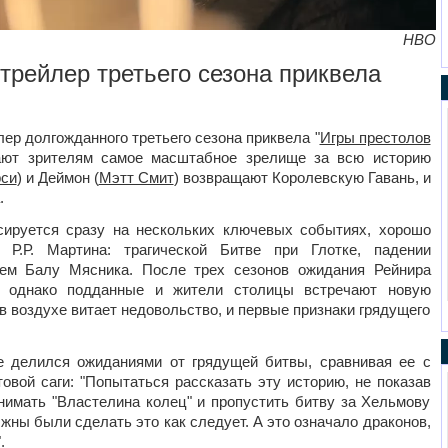
HBO
рейлер третьего сезона приквела
р долгожданного третьего сезона приквела "
Игры престолов
ают зрителям самое масштабное зрелище за всю историю
си
) и Деймон (
Мэтт Смит
) возвращают Королевскую Гавань, и
.
сируется сразу на нескольких ключевых событиях, хорошо
Р.Р. Мартина: трагической Битве при Глотке, падении
ем Балу Мясника. После трех сезонов ожидания Рейнира
, однако подданные и жители столицы встречают новую
в воздухе витает недовольство, и первые признаки грядущего
 делился ожиданиями от грядущей битвы, сравнивая ее с
овой саги: "Попытаться рассказать эту историю, не показав
снимать "Властелина колец" и пропустить битву за Хельмову
лжны были сделать это как следует. А это означало драконов,
.