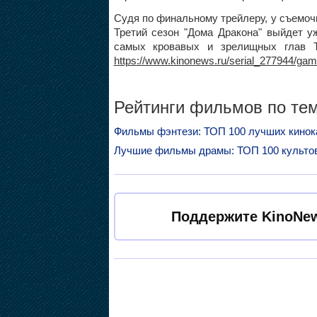
Судя по финальному трейлеру, у съемоч
Третий сезон "Дома Дракона" выйдет у
самых кровавых и зрелищных глав Т
https://www.kinonews.ru/serial_277944/gam
Рейтинги фильмов по тем
Фильмы фэнтези: ТОП 100 лучших кинока
Лучшие фильмы драмы: ТОП 100 культо
Поддержите KinoNew