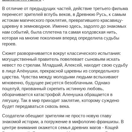
В отличие от предыдущих частей, действие третьего фильма
перенесет зрителей вглубь веков, в Древнюю Русь, к самым
истокам магического проклятия, превратившего красавицу-
царевну в земноводное. Именно здесь, задолго до знакомых
нам событий, была сплетена та самая колдовская нить,
которая на многие поколения вперед определила судьбы
героев.
Сюжет разворачивается вокруг классического испытания:
могущественный правитель повелевает сыновьям искать
невест по стрелам. Младший, Алексей, находит свою судьбу
в лице Алёнушки, прекрасной царевны из сопредельного
царства. Чувства между молодыми людьми вспыхивают
мгновенно, будущее рисуется безоблачным. Однако
поцелуй, призванный скрепить истинную любовь,
оборачивается катастрофой: Аленушка обращается в
лягушку. Так в мир приходит заклятие, которому суждено
будет передаваться сквозь века.
Создатели обещают зрителям не просто новую главу
знакомой истории, а погружение в мифологию франшизы. В
центре внимания окажется семья древних магов - Кощей