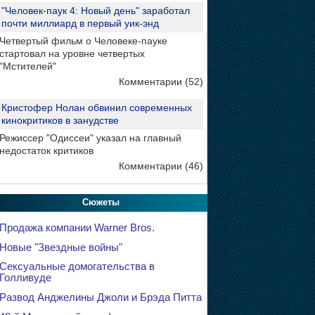
"Человек-паук 4: Новый день" заработал
почти миллиард в первый уик-энд
Четвертый фильм о Человеке-пауке
стартовал на уровне четвертых
"Мстителей"
Комментарии (52)
Кристофер Нолан обвинил современных
кинокритиков в занудстве
Режиссер "Одиссеи" указал на главный
недостаток критиков
Комментарии (46)
Сюжеты
Продажа компании Warner Bros.
Новые "Звездные войны"
Сексуальные домогательства в
Голливуде
Развод Анджелины Джоли и Брэда Питта