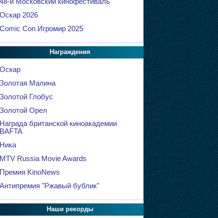
48-й Московский кинофестиваль
Оскар 2026
Comic Con Игромир 2025
Награждения
Оскар
Золотая Малина
Золотой Глобус
Золотой Орел
Награда британской киноакадемии
BAFTA
Ника
MTV Russia Movie Awards
Премия KinoNews
Антипремия "Ржавый бублик"
Наши рекорды