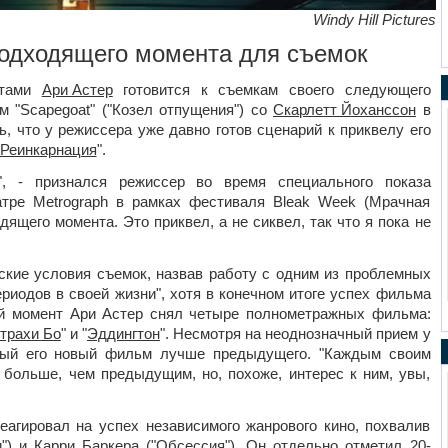
Windy Hill Pictures
подходящего момента для съемок
ктами
Ари Астер
готовится к съемкам своего следующего
м "Scapegoat" ("Козел отпущения") со
Скарлетт Йоханссон
в
, что у режиссера уже давно готов сценарий к приквелу его
Реинкарнация
".
", - признался режиссер во время специального показа
атре Metrograph в рамках фестиваля Bleak Week (Мрачная
дящего момента. Это приквел, а не сиквел, так что я пока не
ские условия съемок, назвав работу с одним из проблемных
риодов в своей жизни", хотя в конечном итоге успех фильма
ый момент Ари Астер снял четыре полнометражных фильма:
трахи Бо
" и "
Эддингтон
". Несмотря на неоднозначный прием у
ждый его новый фильм лучше предыдущего. "Каждым своим
 больше, чем предыдущим, но, похоже, интерес к ним, увы,
еагировал на успех независимого жанрового кино, похвалив
и
") и Карри Баркера ("
Обсессия
"). Он отдельно отметил 20-