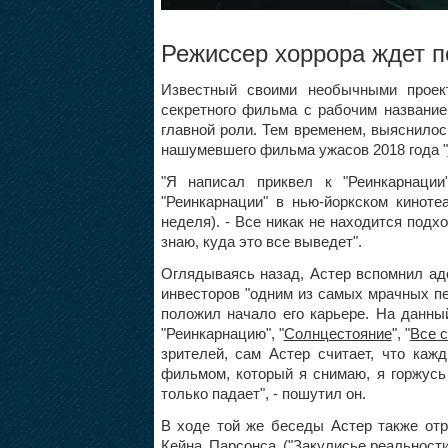
Режиссер хоррора ждет 
Известный своими необычными прое
секретного фильма с рабочим название
главной роли. Тем временем, выяснилось
нашумевшего фильма ужасов 2018 года "
"Я написал приквел к "Реинкарнации
"Реинкарнации" в нью-йоркском киноте
неделя). - Все никак не находится подхо
знаю, куда это все выведет".
Оглядываясь назад, Астер вспомнил ад
инвесторов "одним из самых мрачных пе
положил начало его карьере. На данн
"Реинкарнацию", "
Солнцестояние
", "
Все с
зрителей, сам Астер считает, что ка
фильмом, который я снимаю, я горжусь
только падает", - пошутил он.
В ходе той же беседы Астер также отр
Кейна Парсонса ("
Закулисье реальност