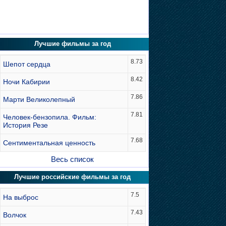
Лучшие фильмы за год
8.73
Шепот сердца
8.42
Ночи Кабирии
7.86
Марти Великолепный
7.81
Человек-бензопила. Фильм:
История Резе
7.68
Сентиментальная ценность
Весь список
Лучшие российские фильмы за год
7.5
На выброс
7.43
Волчок