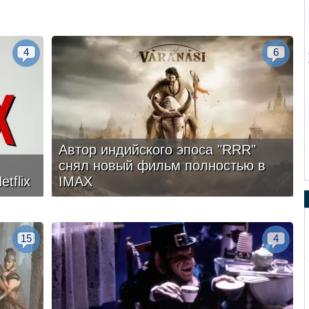
4
6
Автор индийского эпоса "RRR"
снял новый фильм полностью в
tflix
IMAX
15
4