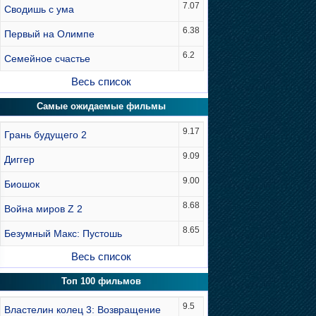
7.07
Сводишь с ума
6.38
Первый на Олимпе
6.2
Семейное счастье
Весь список
Самые ожидаемые фильмы
9.17
Грань будущего 2
9.09
Диггер
9.00
Биошок
8.68
Война миров Z 2
8.65
Безумный Макс: Пустошь
Весь список
Топ 100 фильмов
9.5
Властелин колец 3: Возвращение