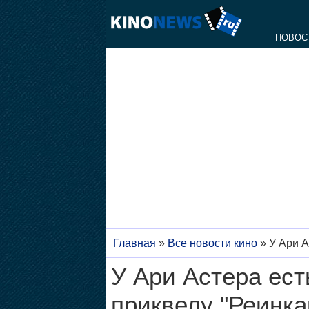
НОВОС
Главная
»
Все новости кино
»
У Ари А
У Ари Астера ест
приквелу "Реинка