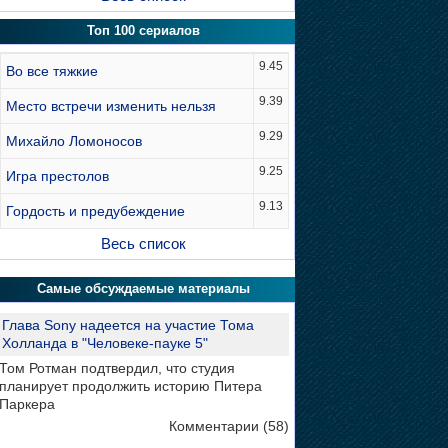
Топ 100 сериалов
9.45
Во все тяжкие
9.39
Место встречи изменить нельзя
9.29
Михайло Ломоносов
9.25
Игра престолов
9.13
Гордость и предубеждение
Весь список
Самые обсуждаемые материалы
Глава Sony надеется на участие Тома
Холланда в "Человеке-пауке 5"
Том Ротман подтвердил, что студия
планирует продолжить историю Питера
Паркера
Комментарии (58)