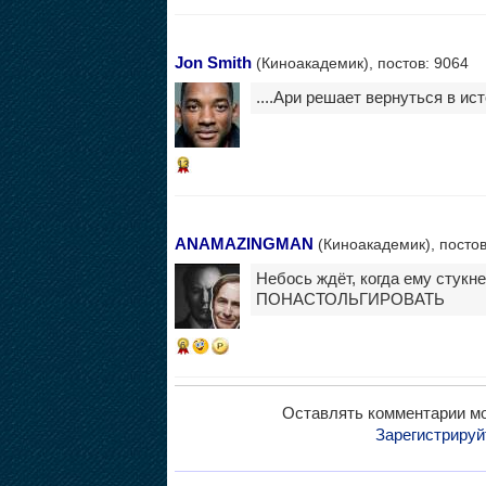
Jon Smith
(Киноакадемик), постов: 9064
....Ари решает вернуться в ист
13
ANAMAZINGMAN
(Киноакадемик), постов
Небось ждёт, когда ему стукн
ПОНАСТОЛЬГИРОВАТЬ
6
Оставлять комментарии мо
Зарегистрируй