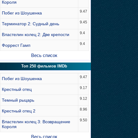
Короля
9.47
Побег из Шоушенка
9.45
Терминатор 2: Судный день
9.4
Властелин колец 2: Две крепости
9.4
Форрест Гамп
Весь список
Топ 250 фильмов IMDb
9.47
Побег из Шоушенка
9.17
Крестный отец
9.12
Темный рыцарь
8.96
Крестный отец 2
9.50
Властелин колец 3: Возвращение
Короля
Весь список