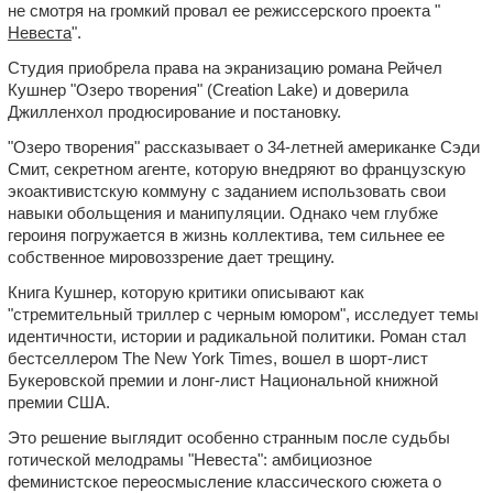
не смотря на громкий провал ее режиссерского проекта "
Невеста
".
Студия приобрела права на экранизацию романа Рейчел
Кушнер "Озеро творения" (Creation Lake) и доверила
Джилленхол продюсирование и постановку.
"Озеро творения" рассказывает о 34-летней американке Сэди
Смит, секретном агенте, которую внедряют во французскую
экоактивистскую коммуну с заданием использовать свои
навыки обольщения и манипуляции. Однако чем глубже
героиня погружается в жизнь коллектива, тем сильнее ее
собственное мировоззрение дает трещину.
Книга Кушнер, которую критики описывают как
"стремительный триллер с черным юмором", исследует темы
идентичности, истории и радикальной политики. Роман стал
бестселлером The New York Times, вошел в шорт-лист
Букеровской премии и лонг-лист Национальной книжной
премии США.
Это решение выглядит особенно странным после судьбы
готической мелодрамы "Невеста": амбициозное
феминистское переосмысление классического сюжета о