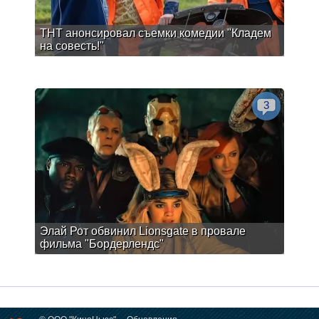
ТНТ анонсировал съемки комедии "Кладем
на совесть!"
3
Элай Рот обвинил Lionsgate в провале
фильма "Бордерлендс"