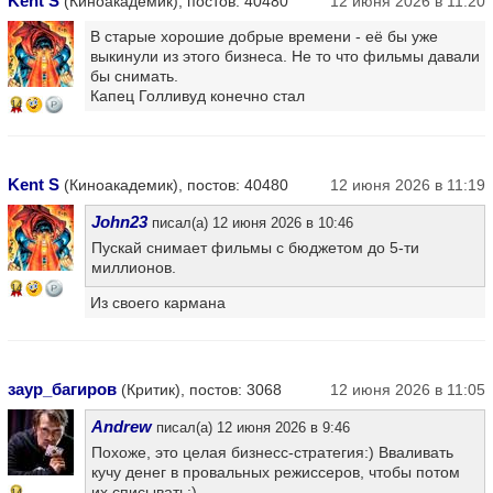
Kent S
(Киноакадемик), постов: 40480
12 июня 2026 в 11:20
В старые хорошие добрые времени - её бы уже
выкинули из этого бизнеса. Не то что фильмы давали
бы снимать.
Капец Голливуд конечно стал
14
Kent S
(Киноакадемик), постов: 40480
12 июня 2026 в 11:19
John23
писал(а) 12 июня 2026 в 10:46
Пускай снимает фильмы с бюджетом до 5-ти
миллионов.
14
Из своего кармана
заур_багиров
(Критик), постов: 3068
12 июня 2026 в 11:05
Andrew
писал(а) 12 июня 2026 в 9:46
Похоже, это целая бизнесс-стратегия:) Вваливать
кучу денег в провальных режиссеров, чтобы потом
их списывать:)