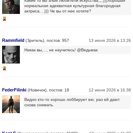
Какие то вы злые любители искусства,,,,)))Хорошая
нормальная адекватная культурная благородная
актриса....))) Че вы от нее хотите?
2
Rammfield
(Зритель), постов: 957
13 июня 2026 в 13:26
Никак вы,..., не научитесь! @Ведьмак
8
FederFilinki
(Новичок), постов: 18
12 июня 2026 в 16:38
Видно кто-то хорошо лоббирует ею, раз ей дают
снова снимать.