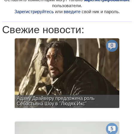
пользователи.
Зарегистрируйтесь
или
введите
свой ник и пароль.
Свежие новости:
0
Адаму Драйверу предложена роль
Себастьяна Шоу в "Людях Икс"
5