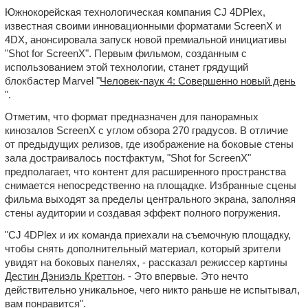
Южнокорейская технологическая компания CJ 4DPlex,
известная своими инновационными форматами ScreenX и
4DX, анонсировала запуск новой премиальной инициативы
"Shot for ScreenX". Первым фильмом, созданным с
использованием этой технологии, станет грядущий
блокбастер Marvel "
Человек-паук 4: Совершенно новый день
".
Отметим, что формат предназначен для панорамных
кинозалов ScreenX с углом обзора 270 градусов. В отличие
от предыдущих релизов, где изображение на боковые стены
зала достраивалось постфактум, "Shot for ScreenX"
предполагает, что контент для расширенного пространства
снимается непосредственно на площадке. Избранные сцены
фильма выходят за пределы центрального экрана, заполняя
стены аудитории и создавая эффект полного погружения.
"CJ 4DPlex и их команда приехали на съемочную площадку,
чтобы снять дополнительный материал, который зрители
увидят на боковых панелях, - рассказал режиссер картины
Дестин Дэниэль Креттон
. - Это впервые. Это нечто
действительно уникальное, чего никто раньше не испытывал,
вам понравится".