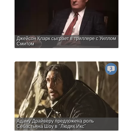
Джейсон Кларк сыграет в триллере с Уиллом
Смитом
3
Адаму Драйверу предложена роль
Себастьяна Шоу в "Людях Икс"