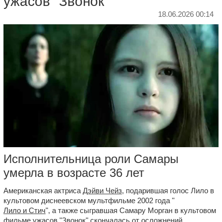
ужасов "Звонок"
18.06.2026 00:14
Исполнительница роли Самары
умерла в возрасте 36 лет
Американская актриса
Дэйви Чейз
, подарившая голос Лило в
культовом диснеевском мультфильме 2002 года "
Лило и Стич
", а также сыгравшая Самару Морган в культовом
фильме ужасов "
Звонок
" скончалась от осложнений,