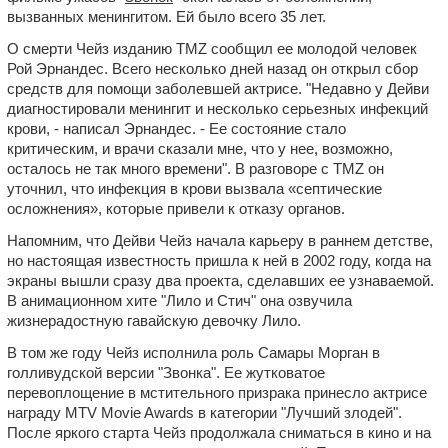
вызванных менингитом. Ей было всего 35 лет.
О смерти Чейз изданию TMZ сообщил ее молодой человек
Рой Эрнандес. Всего несколько дней назад он открыл сбор
средств для помощи заболевшей актрисе. "Недавно у Дейви
диагностировали менингит и несколько серьезных инфекций
крови, - написал Эрнандес. - Ее состояние стало
критическим, и врачи сказали мне, что у нее, возможно,
осталось не так много времени". В разговоре с TMZ он
уточнил, что инфекция в крови вызвала «септические
осложнения», которые привели к отказу органов.
Напомним, что Дейви Чейз начала карьеру в раннем детстве,
но настоящая известность пришла к ней в 2002 году, когда на
экраны вышли сразу два проекта, сделавших ее узнаваемой.
В анимационном хите "Лило и Стич" она озвучила
жизнерадостную гавайскую девочку Лило.
В том же году Чейз исполнила роль Самары Морган в
голливудской версии "Звонка". Ее жутковатое
перевоплощение в мстительного призрака принесло актрисе
награду MTV Movie Awards в категории "Лучший злодей".
После яркого старта Чейз продолжала сниматься в кино и на