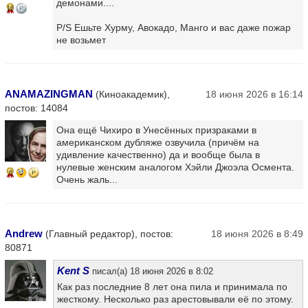
демонами....
16
P/S Ешьте Хурму, Авокадо, Манго и вас даже пожар
не возьмет
ANAMAZINGMAN
(Киноакадемик),
18 июня 2026 в 16:14
постов: 14084
Она ещё Чихиро в Унесённых призраками в
американском дубляже озвучила (причём на
удивление качественно) да и вообще была в
нулевые женским аналогом Хэйли Джоэла Осмента.
6
Очень жаль...
Andrew
(Главный редактор), постов:
18 июня 2026 в 8:49
80871
Kent S
писал(а) 18 июня 2026 в 8:02
Как раз последние 8 лет она пила и принимала по
жесткому. Несколько раз арестовывали её по этому.