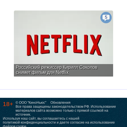
5
Российский режиссер Кирилл Соколов
снимет фильм для Netflix
18+
© ООО "КиноНьюс"
Обновления
Все права защищены законодательством РФ. Использование
материалов сайта возможно только с прямой ссылкой на
источник.
Используя наш сайт, вы соглашаетесь с нашей
политикой конфиденциальности
и даете согласие на использование
файлов cookie.