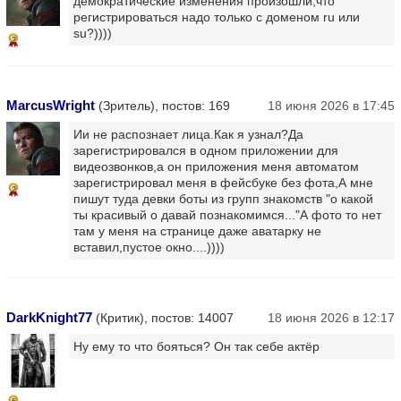
демократические изменения произошли,что
регистрироваться надо только с доменом ru или
su?))))
2
MarcusWright
(Зритель), постов: 169
18 июня 2026 в 17:45
Ии не распознает лица.Как я узнал?Да
зарегистрировался в одном приложении для
видеозвонков,а он приложения меня автоматом
зарегистрировал меня в фейсбуке без фота,А мне
2
пишут туда девки боты из групп знакомств "о какой
ты красивый о давай познакомимся..."А фото то нет
там у меня на странице даже аватарку не
вставил,пустое окно....))))
DarkKnight77
(Критик), постов: 14007
18 июня 2026 в 12:17
Ну ему то что бояться? Он так себе актёр