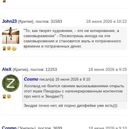
5
John23
(Критик), постов: 31583
18 июня 2026 в 10:22
"То, как творят художники, - это не копирование, а
самовыражение" - Посмотришь иногда на эти
самовырожения и становится жаль и потраченного
времени и потраченных денег.
9
AleX
(Критик), постов: 12253
18 июня 2026 в 9:25
Cosmo
писал(а) 18 июня 2026 в 9:10
Холланд не боится своими высказываниями открыть
этот яшик Пандоры с нагенерированным контентом
про него и Зендаю?)
17
Зендая точно нет, её порно дипфейки уже есть)))
Cosmo
(Зритель), постов: 3699
18 июня 2026 в 9:10