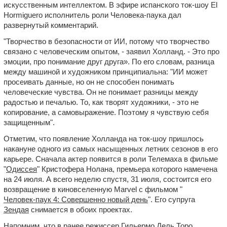
искусственным интеллектом. В эфире испанского ток-шоу El
Hormiguero исполнитель роли Человека-паука дал
развернутый комментарий.
"Творчество в безопасности от ИИ, потому что творчество
связано с человеческим опытом, - заявил Холланд. - Это про
эмоции, про понимание друг друга». По его словам, разница
между машиной и художником принципиальна: "ИИ может
просеивать данные, но он не способен понимать
человеческие чувства. Он не понимает разницы между
радостью и печалью. То, как творят художники, - это не
копирование, а самовыражение. Поэтому я чувствую себя
защищенным".
Отметим, что появление Холланда на ток-шоу пришлось
накануне одного из самых насыщенных летних сезонов в его
карьере. Сначала актер появится в роли Телемаха в фильме
"
Одиссея
" Кристофера Нолана, премьера которого намечена
на 24 июля. А всего неделю спустя, 31 июля, состоится его
возвращение в киновселенную Marvel с фильмом "
Человек-паук 4: Совершенно новый день
". Его супруга
Зендая
снимается в обоих проектах.
Напомним, что в ранее режиссер Гильермо Дель Торо