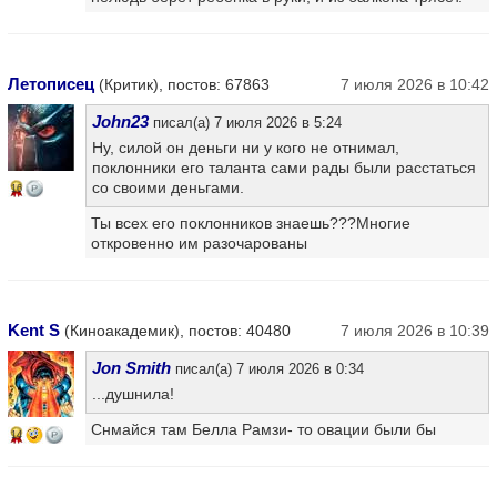
Летописец
(Критик), постов: 67863
7 июля 2026 в 10:42
John23
писал(а) 7 июля 2026 в 5:24
Ну, силой он деньги ни у кого не отнимал,
поклонники его таланта сами рады были расстаться
со своими деньгами.
16
Ты всех его поклонников знаешь???Многие
откровенно им разочарованы
Kent S
(Киноакадемик), постов: 40480
7 июля 2026 в 10:39
Jon Smith
писал(а) 7 июля 2026 в 0:34
...душнила!
Снмайся там Белла Рамзи- то овации были бы
14