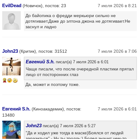
EvilDead
(Новичок), постов: 23
7 июля 2026 в 8:21
До байопика о фредди меркьюри сильно не
дотягивает.Даже до элтона джона не дотягивает.Не
заснул и ладно
John23
(Критик), постов: 31512
7 июля 2026 в 7:06
Евгений S.h.
писал(а) 7 июля 2026 в 6:01
Чаще писали, что после очередной пластики прятал
лицо от посторонних глаз
9
Да, может и поэтому тоже.
Евгений S.h.
(Киноакадемик), постов:
7 июля 2026 в 6:01
13480
John23
писал(а) 7 июля 2026 в 5:27
"Да и ходил уже тогда в маске)Боялся от людей
заразиться" - Ну ты тролль:) Болел значит чем-то