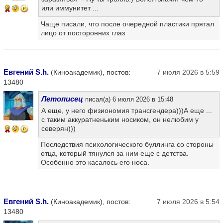
или иммунитет ...
9
Чаще писали, что после очередной пластики прятал
лицо от посторонних глаз
Евгений S.h.
(Киноакадемик), постов:
7 июля 2026 в 5:59
13480
Летописец
писал(а) 6 июля 2026 в 15:48
А еще, у него физиономия трансгендера)))А еще ...
с таким аккуратненьким носиком, он нелюбим у
северян)))
9
Последствия психологического буллинга со стороны
отца, который тянулся за ним еще с детства.
Особенно это касалось его носа.
Евгений S.h.
(Киноакадемик), постов:
7 июля 2026 в 5:54
13480