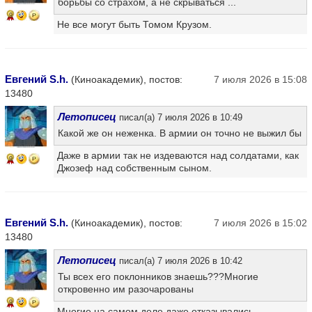
борьбы со страхом, а не скрываться ...
9
Не все могут быть Томом Крузом.
Евгений S.h.
(Киноакадемик), постов:
7 июля 2026 в 15:08
13480
Летописец
писал(а) 7 июля 2026 в 10:49
Какой же он неженка. В армии он точно не выжил бы
Даже в армии так не издеваются над солдатами, как
9
Джозеф над собственным сыном.
Евгений S.h.
(Киноакадемик), постов:
7 июля 2026 в 15:02
13480
Летописец
писал(а) 7 июля 2026 в 10:42
Ты всех его поклонников знаешь???Многие
откровенно им разочарованы
9
Многие на самом деле даже отказывались