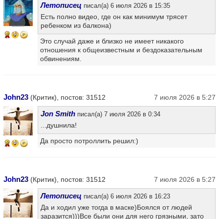
Летописец
писал(а) 6 июля 2026 в 15:35
Есть полно видео, где он как минимум трясет
ребенком из балкона)
9
Это случай даже и близко не имеет никакого
отношения к общеизвестным и бездоказательным
обвинениям.
John23
(Критик), постов: 31512
7 июля 2026 в 5:27
Jon Smith
писал(а) 7 июля 2026 в 0:34
...душнила!
Да просто потроллить решил:)
9
John23
(Критик), постов: 31512
7 июля 2026 в 5:27
Летописец
писал(а) 6 июля 2026 в 16:23
Да и ходил уже тогда в маске)Боялся от людей
заразится)))Все были они для него грязными, зато