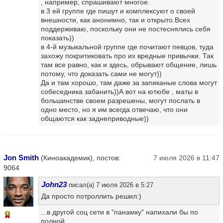
, например, спрашивают многое.
в 3 ей группе где пишут и комплексуют о своей
внешности, как анонимно, так и открыто.Всех
поддерживаю, поскольку они не постеснялись себя
показать))
в 4-й музыкальной группе где почитают певцов, туда
захожу покритиковать про их вредные привычки. Так
там все равно, как и здесь, обрывают общение, лишь
потому, что доказать сами не могут))
Да и там хорошо, там даже за запиканые слова могут
собеседника забанить))А вот на ютюбе , маты в
большинстве своем разрешены, могут послать в
одно место, но я им всегда отвечаю, что они
общаются как заднеприводные))
Jon Smith
(Киноакадемик), постов:
7 июля 2026 в 11:47
9064
John23
писал(а) 7 июля 2026 в 5:27
Да просто потроллить решил:)
...в другой соц сети в "панамку" напихали бы по
13
полной