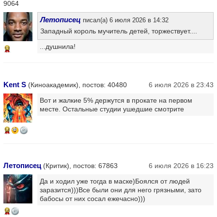
9064
Летописец
писал(а) 6 июля 2026 в 14:32
Западный король мучитель детей, торжествует....
...душнила!
13
Kent S
(Киноакадемик), постов: 40480
6 июля 2026 в 23:43
Вот и жалкие 5% держутся в прокате на первом
месте. Остальные студии ушедшие смотрите
14
Летописец
(Критик), постов: 67863
6 июля 2026 в 16:23
Да и ходил уже тогда в маске)Боялся от людей
заразится)))Все были они для него грязными, зато
бабосы от них сосал ежечасно)))
16