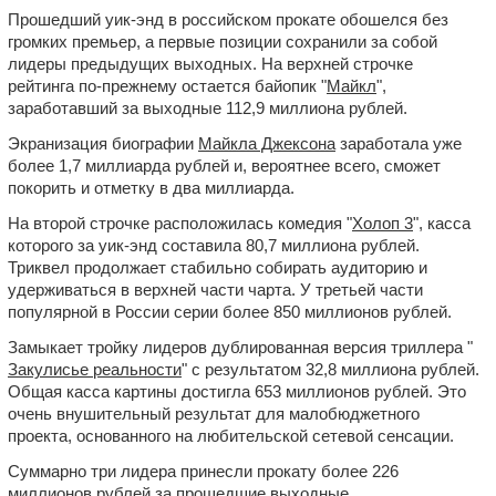
Прошедший уик-энд в российском прокате обошелся без
громких премьер, а первые позиции сохранили за собой
лидеры предыдущих выходных. На верхней строчке
рейтинга по-прежнему остается байопик "
Майкл
",
заработавший за выходные 112,9 миллиона рублей.
Экранизация биографии
Майкла Джексона
заработала уже
более 1,7 миллиарда рублей и, вероятнее всего, сможет
покорить и отметку в два миллиарда.
На второй строчке расположилась комедия "
Холоп 3
", касса
которого за уик-энд составила 80,7 миллиона рублей.
Триквел продолжает стабильно собирать аудиторию и
удерживаться в верхней части чарта. У третьей части
популярной в России серии более 850 миллионов рублей.
Замыкает тройку лидеров дублированная версия триллера "
Закулисье реальности
" с результатом 32,8 миллиона рублей.
Общая касса картины достигла 653 миллионов рублей. Это
очень внушительный результат для малобюджетного
проекта, основанного на любительской сетевой сенсации.
Суммарно три лидера принесли прокату более 226
миллионов рублей за прошедшие выходные.