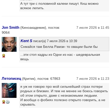
А тут три с половиной калеки пишут. Кнш можно
всякое лепить.
Jon Smith
(Киноакадемик), постов:
7 июля 2026 в 11:45
9064
Kent S
писал(а) 7 июля 2026 в 10:39
Снмайся там Белла Рамзи- то овации были бы
...эти стоп кадры из Одни из нас - шедевральная
13
вещь
Летописец
(Критик), постов: 67863
7 июля 2026 в 11:23
я уж не говорю про мой сильнейший страх потери
родных и близких. И тем не менее не боюсь говорить
об этом открыто, даже с незнакомыми людьми.
И вообще о фобиях полезно открыто говорить, а не
16
скрывать.