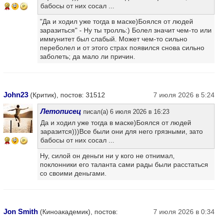
бабосы от них сосал ...
9
"Да и ходил уже тогда в маске)Боялся от людей
заразиться" - Ну ты тролль:) Болел значит чем-то или
иммунитет был слабый. Может чем-то сильно
переболел и от этого страх появился снова сильно
заболеть; да мало ли причин.
John23
(Критик), постов: 31512
7 июля 2026 в 5:24
Летописец
писал(а) 6 июля 2026 в 16:23
Да и ходил уже тогда в маске)Боялся от людей
заразится)))Все были они для него грязными, зато
бабосы от них сосал ...
9
Ну, силой он деньги ни у кого не отнимал,
поклонники его таланта сами рады были расстаться
со своими деньгами.
Jon Smith
(Киноакадемик), постов:
7 июля 2026 в 0:34