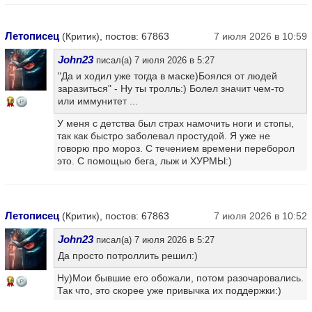
Летописец
(Критик), постов: 67863
7 июля 2026 в 10:59
John23
писал(а) 7 июля 2026 в 5:27
"Да и ходил уже тогда в маске)Боялся от людей
заразиться" - Ну ты тролль:) Болел значит чем-то
или иммунитет ...
16
У меня с детства был страх намочить ноги и стопы,
так как быстро заболевал простудой. Я уже не
говорю про мороз. С течением времени переборол
это. С помощью бега, лыж и ХУРМЫ:)
Летописец
(Критик), постов: 67863
7 июля 2026 в 10:52
John23
писал(а) 7 июля 2026 в 5:27
Да просто потроллить решил:)
Ну)Мои бывшие его обожали, потом разочаровались.
16
Так что, это скорее уже привычка их поддержки:)