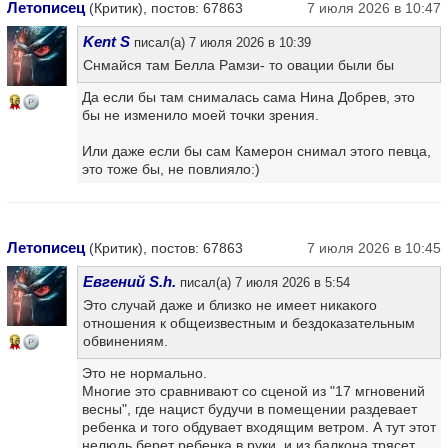
Летописец
(Критик), постов: 67863
7 июля 2026 в 10:47
Kent S
писал(а) 7 июля 2026 в 10:39
Снмайся там Белла Рамзи- то овации были бы
Да если бы там снималась сама Нина Добрев, это
16
бы не изменило моей точки зрения.
Или даже если бы сам Камерон снимал этого певца,
это тоже бы, не повлияло:)
Летописец
(Критик), постов: 67863
7 июля 2026 в 10:45
Евгений S.h.
писал(а) 7 июля 2026 в 5:54
Это случай даже и близко не имеет никакого
отношения к общеизвестным и бездоказательным
обвинениям.
16
Это не нормально.
Многие это сравнивают со сценой из "17 мгновений
весны", где нацист будучи в помещении раздевает
ребенка и того обдувает входящим ветром. А тут этот
нелюдь берет ребенка в руки, и из балкона трясет.