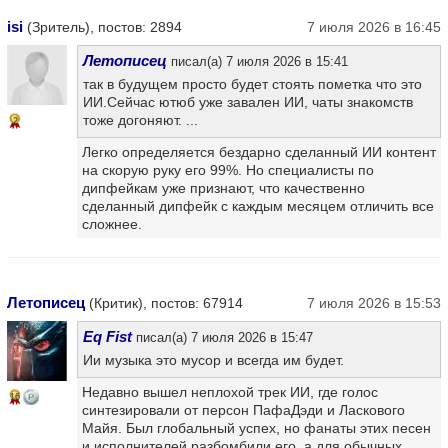
isi
(Зритель), постов: 2894
7 июля 2026 в 16:45
Летописец
писал(а) 7 июля 2026 в 15:41
так в будущем просто будет стоять пометка что это
ИИ.Сейчас ютюб уже завален ИИ, чаты знакомств
тоже догоняют. ...
2
Легко определяется бездарно сделанный ИИ контент
на скорую руку его 99%. Но специалисты по
дипфейкам уже признают, что качественно
сделанный дипфейк с каждым месяцем отличить все
сложнее.
Летописец
(Критик), постов: 67914
7 июля 2026 в 15:53
Eq Fist
писал(а) 7 июля 2026 в 15:47
Ии музыка это мусор и всегда им будет.
Недавно вышел неплохой трек ИИ, где голос
16
синтезировали от персон ПафаДэди и Ласкового
Майя. Был глобальный успех, но фанаты этих песен
и исполнителей разбомбили его, а для обычных