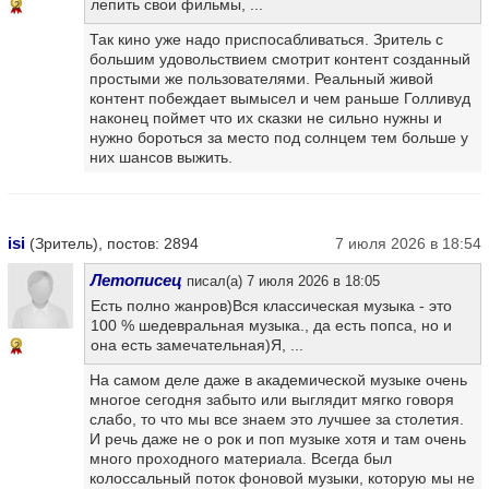
лепить свои фильмы, ...
2
Так кино уже надо приспосабливаться. Зритель с
большим удовольствием смотрит контент созданный
простыми же пользователями. Реальный живой
контент побеждает вымысел и чем раньше Голливуд
наконец поймет что их сказки не сильно нужны и
нужно бороться за место под солнцем тем больше у
них шансов выжить.
isi
(Зритель), постов: 2894
7 июля 2026 в 18:54
Летописец
писал(а) 7 июля 2026 в 18:05
Есть полно жанров)Вся классическая музыка - это
100 % шедевральная музыка., да есть попса, но и
она есть замечательная)Я, ...
2
На самом деле даже в академической музыке очень
многое сегодня забыто или выглядит мягко говоря
слабо, то что мы все знаем это лучшее за столетия.
И речь даже не о рок и поп музыке хотя и там очень
много проходного материала. Всегда был
колоссальный поток фоновой музыки, которую мы не