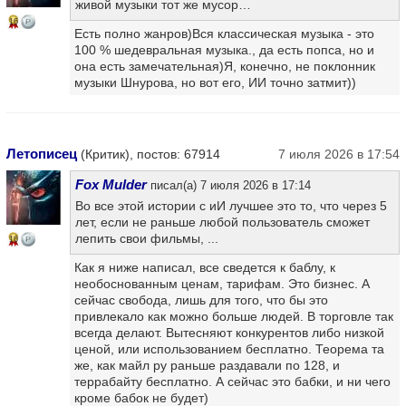
живой музыки тот же мусор…
16
Есть полно жанров)Вся классическая музыка - это
100 % шедевральная музыка., да есть попса, но и
она есть замечательная)Я, конечно, не поклонник
музыки Шнурова, но вот его, ИИ точно затмит))
Летописец
(Критик), постов: 67914
7 июля 2026 в 17:54
Fox Mulder
писал(а) 7 июля 2026 в 17:14
Во все этой истории с иИ лучшее это то, что через 5
лет, если не раньше любой пользователь сможет
лепить свои фильмы, ...
16
Как я ниже написал, все сведется к баблу, к
необоснованным ценам, тарифам. Это бизнес. А
сейчас свобода, лишь для того, что бы это
привлекало как можно больше людей. В торговле так
всегда делают. Вытесняют конкурентов либо низкой
ценой, или использованием бесплатно. Теорема та
же, как майл ру раньше раздавали по 128, и
террабайту бесплатно. А сейчас это бабки, и ни чего
кроме бабок не будет)