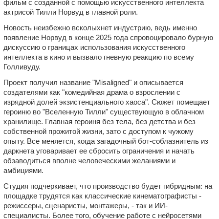
фильм с созданной с помощью искусственного интеллекта
актрисой Тилли Норвуд в главной роли.
Новость неизбежно всколыхнет индустрию, ведь именно
появление Норвуд в конце 2025 года спровоцировало бурную
дискуссию о границах использования искусственного
интеллекта в кино и вызвало гневную реакцию по всему
Голливуду.
Проект получил название "Misaligned" и описывается
создателями как "комедийная драма о взрослении с
изрядной долей экзистенциального хаоса". Сюжет помещает
героиню во "Вселенную Тилли" существующую в облачном
хранилище. Главная героиня без тела, без детства и без
собственной прожитой жизни, зато с доступом к чужому
опыту. Все меняется, когда загадочный бот-соблазнитель из
даркнета уговаривает ее сбросить ограничения и начать
обзаводиться вполне человеческими желаниями и
амбициями.
Студия подчеркивает, что производство будет гибридным: на
площадке трудятся как классические кинематографисты -
режиссеры, сценаристы, монтажеры, - так и ИИ-
специалисты. Более того, обучение работе с нейросетями