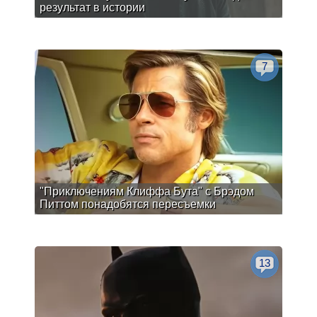
результат в истории
7
"Приключениям Клиффа Бута" с Брэдом
Питтом понадобятся пересъемки
13