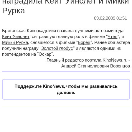
наградила Кейт Уинслет и Микки
Рурка
09.02.2009 01:51
Британская Киноакадемия назвала лучшими актерами года
Кейт Уинслет
, сыгравшую главную роль в фильме "
Чтец
", и
Микки Рурка
, снявшегося в фильме "
Борец
". Ранее оба актера
получили награду "
Золотой глобус
" и являются одними из
претендентов на "Оскар".
Главный редактор портала KinoNews.ru -
Андрей Станиславович Воронцов
Поддержите KinoNews, чтобы мы развивались
дальше.