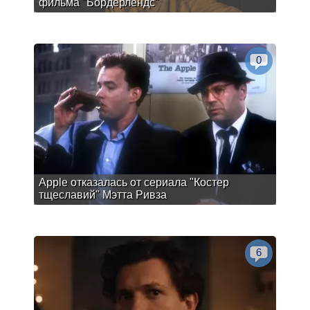
фильма "Бордерлендс"
0
Apple отказалась от сериала "Костер
тщеславий" Мэтта Ривза
6