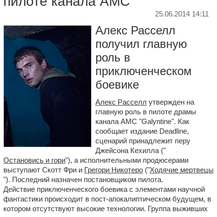
пилоте канала AMC
25.06.2014 14:11
Алекс Расселл
получил главную
роль в
приключенческом
боевике
Алекс Расселл
утвержден на
главную роль в пилоте драмы
канала AMC "Galyntine". Как
сообщает издание Deadline,
сценарий принадлежит перу
Джейсона Кехилла ("
Остановись и гори
"), а исполнительными продюсерами
выступают Скотт Фри и
Грегори Никотеро
("
Ходячие мертвецы
"). Последний назначен постановщиком пилота.
Действие приключенческого боевика с элементами научной
фантастики происходит в пост-апокалиптическом будущем, в
котором отсутствуют высокие технологии. Группа выживших