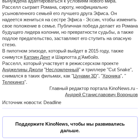
вынуждена адаптироваться к условиям нового мира.
Расселл сыграет Романа, сироту, неофициально
усыновленного семьей его лучшего друга Эфиса. Он
надеется жениться на сестре Эфиса - Эссин, чтобы изменить
свое положение в семье. Публичная победа делает из Романа
будущего лидера колонии, но превратности судьбы, а также
подлое предательство, заставляют его ступить на опасную
стезю.
В пилотном эпизоде, который выйдет в 2015 году, также
снимутся
Катрин Дент
и Шарлотта д’Амбойз.
Расселл, который участвует в режиссерском проекте
Анджелины Джоли
"
Несломленный
" и триллере "Cut Snake",
снимался в таких фильмах, как "
Цунами 3D
", "
Хроника
", "
Телекинез
".
Главный редактор портала KinoNews.ru -
Андрей Станиславович Воронцов
Источник новости: Deadline
Поддержите KinoNews, чтобы мы развивались
дальше.