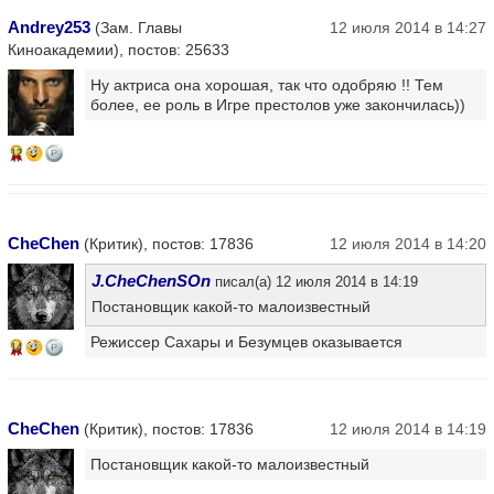
Andrey253
(Зам. Главы
12 июля 2014 в 14:27
Киноакадемии), постов: 25633
Ну актриса она хорошая, так что одобряю !! Тем
более, ее роль в Игре престолов уже закончилась))
12
CheChen
(Критик), постов: 17836
12 июля 2014 в 14:20
J.CheChenSOn
писал(а) 12 июля 2014 в 14:19
Постановщик какой-то малоизвестный
Режиссер Сахары и Безумцев оказывается
14
CheChen
(Критик), постов: 17836
12 июля 2014 в 14:19
Постановщик какой-то малоизвестный