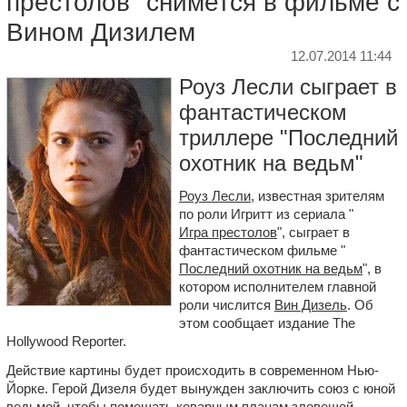
престолов" снимется в фильме с
Вином Дизилем
12.07.2014 11:44
Роуз Лесли сыграет в
фантастическом
триллере "Последний
охотник на ведьм"
Роуз Лесли
, известная зрителям
по роли Игритт из сериала "
Игра престолов
", сыграет в
фантастическом фильме "
Последний охотник на ведьм
", в
котором исполнителем главной
роли числится
Вин Дизель
. Об
этом сообщает издание The
Hollywood Reporter.
Действие картины будет происходить в современном Нью-
Йорке. Герой Дизеля будет вынужден заключить союз с юной
ведьмой, чтобы помешать коварным планам зловещей