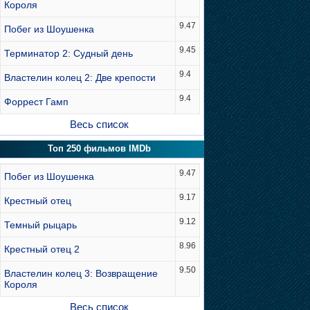
Короля
9.47
Побег из Шоушенка
9.45
Терминатор 2: Судный день
9.4
Властелин колец 2: Две крепости
9.4
Форрест Гамп
Весь список
Топ 250 фильмов IMDb
9.47
Побег из Шоушенка
9.17
Крестный отец
9.12
Темный рыцарь
8.96
Крестный отец 2
9.50
Властелин колец 3: Возвращение
Короля
Весь список