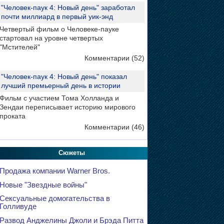
"Человек-паук 4: Новый день" заработал
почти миллиард в первый уик-энд
Четвертый фильм о Человеке-пауке
стартовал на уровне четвертых
"Мстителей"
Комментарии (52)
"Человек-паук 4: Новый день" показал
лучший премьерный день в истории
Фильм с участием Тома Холланда и
Зендаи переписывает историю мирового
проката
Комментарии (46)
Сюжеты
Продажа компании Warner Bros.
Новые "Звездные войны"
Сексуальные домогательства в
Голливуде
Развод Анджелины Джоли и Брэда Питта