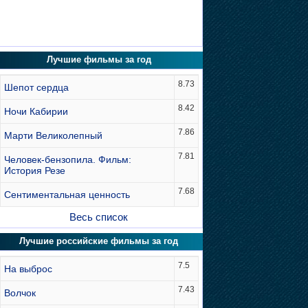
Лучшие фильмы за год
8.73
Шепот сердца
8.42
Ночи Кабирии
7.86
Марти Великолепный
7.81
Человек-бензопила. Фильм:
История Резе
7.68
Сентиментальная ценность
Весь список
Лучшие российские фильмы за год
7.5
На выброс
7.43
Волчок