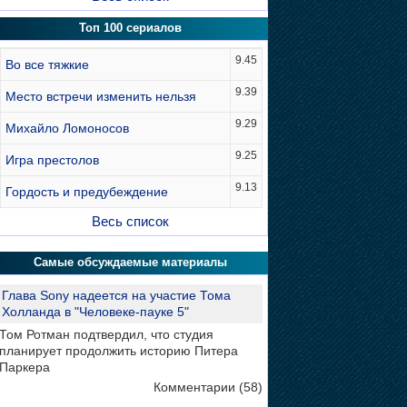
Топ 100 сериалов
9.45
Во все тяжкие
9.39
Место встречи изменить нельзя
9.29
Михайло Ломоносов
9.25
Игра престолов
9.13
Гордость и предубеждение
Весь список
Самые обсуждаемые материалы
Глава Sony надеется на участие Тома
Холланда в "Человеке-пауке 5"
Том Ротман подтвердил, что студия
планирует продолжить историю Питера
Паркера
Комментарии (58)