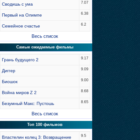
7.07
Сводишь с ума
6.38
Первый на Олимпе
6.2
Семейное счастье
Весь список
Самые ожидаемые фильмы
9.17
Грань будущего 2
9.09
Диггер
9.00
Биошок
8.68
Война миров Z 2
8.65
Безумный Макс: Пустошь
Весь список
Топ 100 фильмов
9.5
Властелин колец 3: Возвращение