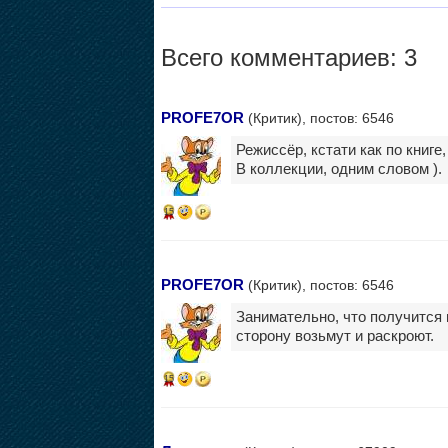
Всего комментариев: 3
PROFE7OR
(Критик), постов: 6546
Режиссёр, кстати как по книге
В коллекции, одним словом ).
15
PROFE7OR
(Критик), постов: 6546
Занимательно, что получится 
сторону возьмут и раскроют.
15