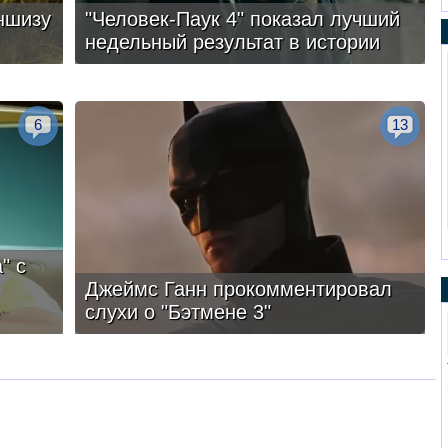
ншизу
"Человек-Паук 4" показал лучший
недельный результат в истории
6
13
" с
Джеймс Ганн прокомментировал
слухи о "Бэтмене 3"