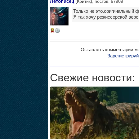
Летописец
(Критик), постов: 67909
Только не это,оригинальный 
Я так хочу режиссерской верс
16
Оставлять комментарии мо
Зарегистрируй
Свежие новости: