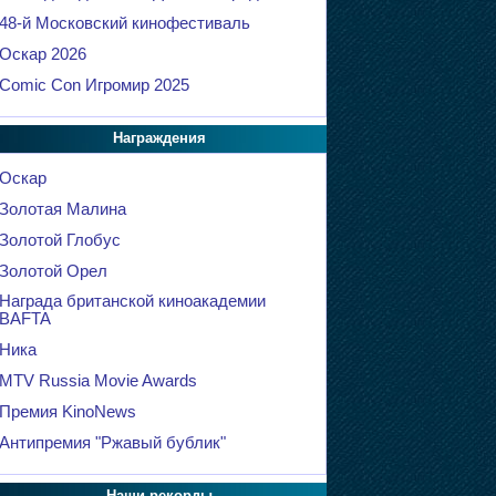
48-й Московский кинофестиваль
Оскар 2026
Comic Con Игромир 2025
Награждения
Оскар
Золотая Малина
Золотой Глобус
Золотой Орел
Награда британской киноакадемии
BAFTA
Ника
MTV Russia Movie Awards
Премия KinoNews
Антипремия "Ржавый бублик"
Наши рекорды