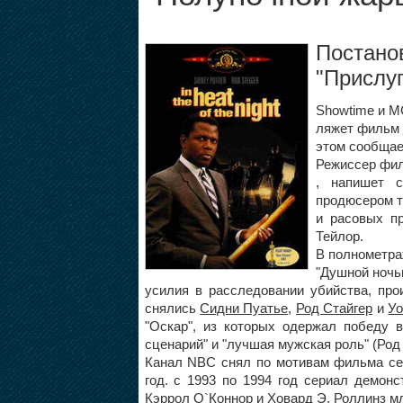
Постано
"Прислуг
Showtime и MG
ляжет фильм
этом сообщает
Режиссер фил
, напишет с
продюсером т
и расовых п
Тейлор.
В полнометра
"Душной ночь
усилия в расследовании убийства, про
снялись
Сидни Пуатье
,
Род Стайгер
и
Уо
"Оскар", из которых одержал победу 
сценарий" и "лучшая мужская роль" (Род 
Канал NBC снял по мотивам фильма сер
год. с 1993 по 1994 год сериал демон
Кэррол О`Коннор
и
Ховард Э. Роллинз мл