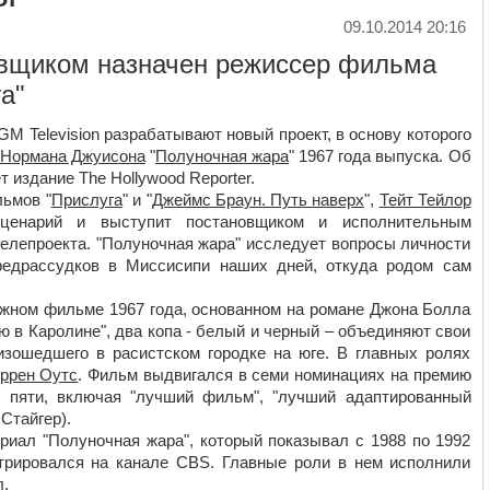
09.10.2014 20:16
вщиком назначен режиссер фильма
а"
M Television разрабатывают новый проект, в основу которого
Нормана Джуисона
"
Полуночная жара
" 1967 года выпуска. Об
 издание The Hollywood Reporter.
ьмов "
Прислуга
" и "
Джеймс Браун. Путь наверх
",
Тейт Тейлор
ценарий и выступит постановщиком и исполнительным
елепроекта. "Полуночная жара" исследует вопросы личности
редрассудков в Миссисипи наших дней, откуда родом сам
жном фильме 1967 года, основанном на романе Джона Болла
ю в Каролине", два копа - белый и черный – объединяют свои
изошедшего в расистском городке на юге. В главных ролях
ррен Оутс
. Фильм выдвигался в семи номинациях на премию
в пяти, включая "лучший фильм", "лучший адаптированный
Стайгер).
иал "Полуночная жара", который показывал с 1988 по 1992
стрировался на канале CBS. Главные роли в нем исполнили
.