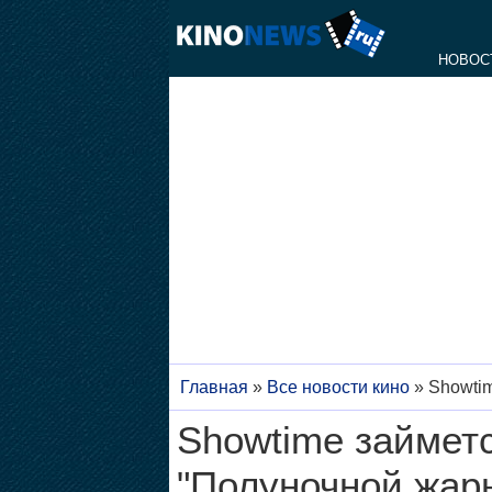
НОВОС
Главная
»
Все новости кино
»
Showti
Showtime займет
"Полуночной жар