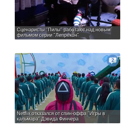
Сценаристы "Пилы" работают над новым
фильмом серии "Лепрекон"
2
Netflix отказался от спин-оффа "Игры в
кальмара" Дэвида Финчера