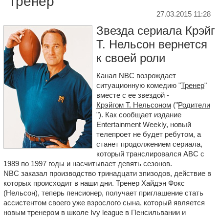
"Тренер"
27.03.2015 11:28
Звезда сериала Крэйг
Т. Нельсон вернется
к своей роли
Канал NBC возрождает
ситуационную комедию "
Тренер
"
вместе с ее звездой -
Крэйгом Т. Нельсоном
("
Родители
"). Как сообщает издание
Entertainment Weekly, новый
телепроет не будет ребутом, а
станет продолжением сериала,
который транслировался ABC с
1989 по 1997 годы и насчитывает девять сезонов.
NBC заказал производство тринадцати эпизодов, действие в
которых происходит в наши дни. Тренер Хайдэн Фокс
(Нельсон), теперь пенсионер, получает приглашение стать
ассистентом своего уже взрослого сына, который является
новым тренером в школе Ivy league в Пенсильвании и