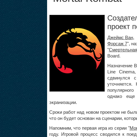
Создател
проект 
Джеймс Ван
,
Форсаж 7
", н
"
Смертельная
Board.
Назначение В
Line Cinema
сдвинулся с
уточняется.
популярного
однако еще
экранизации.
Сроки работ над новом проектом не был
что он будет основан на сценарии, кото
Напомним, что первая игра из серии "
Mor
году. Игровой процесс сводился к пое