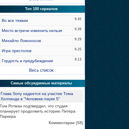
Топ 100 сериалов
9.45
Во все тяжкие
9.39
Место встречи изменить нельзя
9.29
Михайло Ломоносов
9.25
Игра престолов
9.13
Гордость и предубеждение
Весь список
Самые обсуждаемые материалы
Глава Sony надеется на участие Тома
Холланда в "Человеке-пауке 5"
Том Ротман подтвердил, что студия
планирует продолжить историю Питера
Паркера
Комментарии (58)