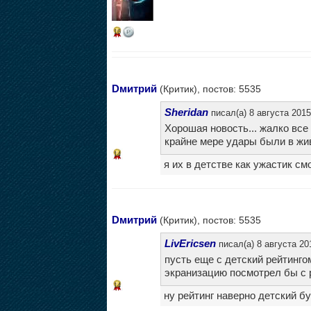
16
Dмитрий
(Критик), постов: 5535
Sheridan
писал(а) 8 августа 2015
Хорошая новость... жалко все
крайне мере удары были в жив
14
я их в детстве как ужастик с
Dмитрий
(Критик), постов: 5535
LivEricsen
писал(а) 8 августа 20
пусть еще с детский рейтингом
экранизацию посмотрел бы с
14
ну рейтинг наверно детский бу