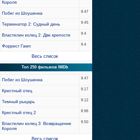
Короля
9.47
Побег из Шоушенка
9.45
Терминатор 2: Судный день
9.4
Властелин колец 2: Две крепости
9.4
Форрест Гамп
Весь список
Топ 250 фильмов IMDb
9.47
Побег из Шоушенка
9.17
Крестный отец
9.12
Темный рыцарь
8.96
Крестный отец 2
9.50
Властелин колец 3: Возвращение
Короля
Весь список