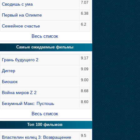
7.07
Сводишь с ума
6.38
Первый на Олимпе
6.2
Семейное счастье
Весь список
Самые ожидаемые фильмы
9.17
Грань будущего 2
9.09
Диггер
9.00
Биошок
8.68
Война миров Z 2
8.60
Безумный Макс: Пустошь
Весь список
Топ 100 фильмов
9.5
Властелин колец 3: Возвращение