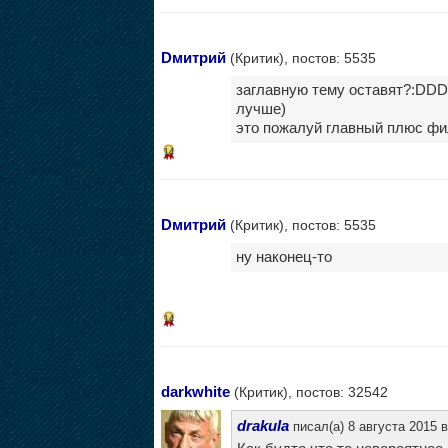
Dмитрий
(Критик), постов: 5535
заглавную тему оставят?:DDDD
лучше)
это пожалуй главный плюс ф
14
Dмитрий
(Критик), постов: 5535
ну наконец-то
14
darkwhite
(Критик), постов: 32542
drakula
писал(а) 8 августа 2015 в