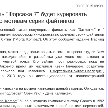
08.08.2015 09:09
ь "Форсажа 7" будет курировать
по мотивам серии файтингов
 снявший такие популярные фильмы, как "
Заклятие
" и "
азначен продюсером кинопроекта по мотивам серии файтингов
 битва
" ("
Mortal Kombat
"). Об этом сообщает издание Tracking
ана, может свидетельствовать о том, что проект студии New
, находившийся в разработке уже много лет наконец-то
 мертвой точки. Кто займет пост режиссера, пока не
 Какое-то время им числился
Кевин Танчароэн
, создатель
 сериала под названием "
Смертельная битва: Наследие
",
 в 2013 году он дистанцировался от полнометражной
и известны на момент написания данной заметки. Ожидается,
рый подготовят Орен Узил и
Дэйв Каллахэм
.
tal Kombat
" была выпущена компанией Midway Games в 1992
динкам наделенных различными способностями персонажей.