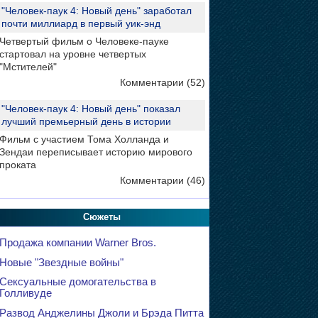
"Человек-паук 4: Новый день" заработал
почти миллиард в первый уик-энд
Четвертый фильм о Человеке-пауке
стартовал на уровне четвертых
"Мстителей"
Комментарии (52)
"Человек-паук 4: Новый день" показал
лучший премьерный день в истории
Фильм с участием Тома Холланда и
Зендаи переписывает историю мирового
проката
Комментарии (46)
Сюжеты
Продажа компании Warner Bros.
Новые "Звездные войны"
Сексуальные домогательства в
Голливуде
Развод Анджелины Джоли и Брэда Питта