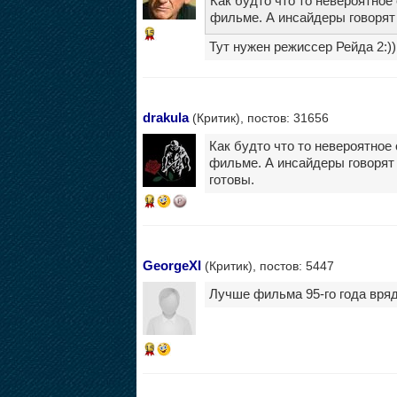
Как будто что то невероятное
фильме. А инсайдеры говорят .
15
Тут нужен режиссер Рейда 2:))
drakula
(Критик), постов: 31656
Как будто что то невероятное
фильме. А инсайдеры говорят 
готовы.
14
GeorgeXI
(Критик), постов: 5447
Лучше фильма 95-го года вряд 
15