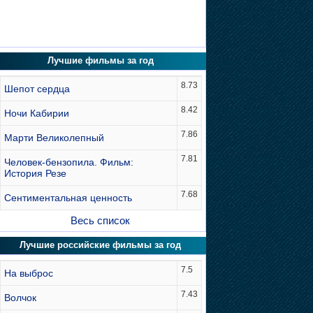
Лучшие фильмы за год
8.73
Шепот сердца
8.42
Ночи Кабирии
7.86
Марти Великолепный
7.81
Человек-бензопила. Фильм:
История Резе
7.68
Сентиментальная ценность
Весь список
Лучшие российские фильмы за год
7.5
На выброс
7.43
Волчок