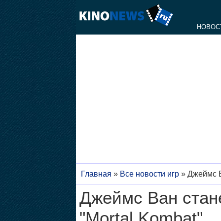
НОВОС
Главная
»
Все новости игр
»
Джеймс В
Джеймс Ван стан
"Mortal Kombat"