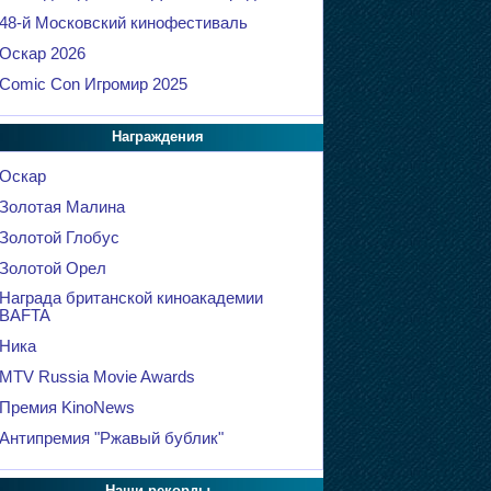
48-й Московский кинофестиваль
Оскар 2026
Comic Con Игромир 2025
Награждения
Оскар
Золотая Малина
Золотой Глобус
Золотой Орел
Награда британской киноакадемии
BAFTA
Ника
MTV Russia Movie Awards
Премия KinoNews
Антипремия "Ржавый бублик"
Наши рекорды