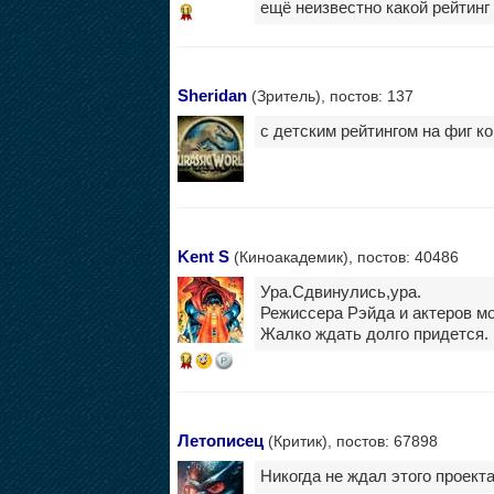
ещё неизвестно какой рейтинг
11
Sheridan
(Зритель), постов: 137
с детским рейтингом на фиг ко
Kent S
(Киноакадемик), постов: 40486
Ура.Сдвинулись,ура.
Режиссера Рэйда и актеров мо
Жалко ждать долго придется.
14
Летописец
(Критик), постов: 67898
Никогда не ждал этого проект