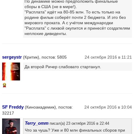
По динамике можно предположить финальные
сборы в США (не в мире!).
"Расплата" идёт на 80-85 млн. То есть только на
родине фильм соберёт почти 2 бюджета. И это без
мирового проката. А с учётом международки
"Расплата" с лихвой окупится и принесёт создателям
неплохие дивиденты.
sergeystr
(Критик), постов: 5805
24 октября 2016 в 11:21
Да второй Ричер слабовато стартанул.
13
SF Freddy
(Киноакадемик), постов:
24 октября 2016 в 10:04
32217
Terry_omm
писал(а) 23 октября 2016 в 22:44
Что за чушь? Уже и 80 млн финальных сборов при