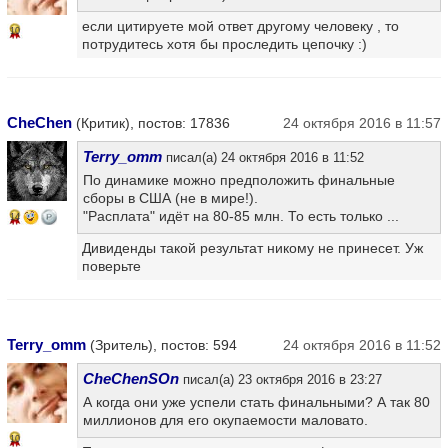
если цитируете мой ответ другому человеку , то
10
потрудитесь хотя бы проследить цепочку :)
CheChen
(Критик), постов: 17836
24 октября 2016 в 11:57
Terry_omm
писал(а) 24 октября 2016 в 11:52
По динамике можно предположить финальные
сборы в США (не в мире!).
"Расплата" идёт на 80-85 млн. То есть только ...
14
Дивиденды такой результат никому не принесет. Уж
поверьте
Terry_omm
(Зритель), постов: 594
24 октября 2016 в 11:52
CheChenSOn
писал(а) 23 октября 2016 в 23:27
А когда они уже успели стать финальными? А так 80
миллионов для его окупаемости маловато.
10