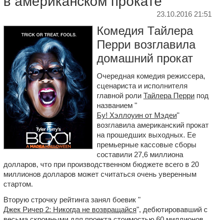
в американском прокате
23.10.2016 21:51
Комедия Тайлера
Перри возглавила
домашний прокат
Очередная комедия режиссера,
сценариста и исполнителя
главной роли
Тайлера Перри
под
названием "
Бу! Хэллоуин от Мэдеи
"
возглавила американский прокат
на прошедших выходных. Ее
премьерные кассовые сборы
составили 27,6 миллиона
долларов, что при производственном бюджете всего в 20
миллионов долларов может считаться очень уверенным
стартом.
Вторую строчку рейтинга занял боевик "
Джек Ричер 2: Никогда не возвращайся
", дебютировавший с
весьма скромными для проекта стоимостью 60 миллионов