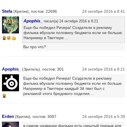
Stefa
(Критик), постов: 22696
24 октября 2016 в 8:41
Apophis_
писал(а) 24 октября 2016 в 8:21
Еще-бы победил Ричера! Создатели в рекламу
фильма вбухали половину бюджета если не больше.
Например в Твиттере ...
13
Вы про что?
Apophis_
(Зритель), постов: 301
24 октября 2016 в 8:21
Еще-бы победил Ричера! Создатели в рекламу
фильма вбухали половину бюджета если не больше.
Например в Твиттере каждый 3й твит был с
рекламой этого бредового поделия....
10
Erden
(Критик), постов: 3087
24 октября 2016 в 5:39
в самом названии фильма есть скрытый призыв для