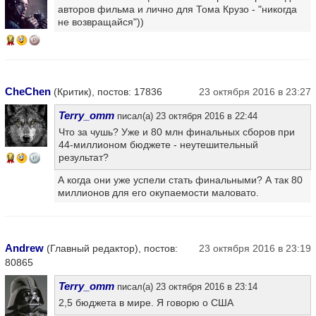
авторов фильма и лично для Тома Крузо - "никогда
не возвращайся"))
14
CheChen
(Критик), постов: 17836
23 октября 2016 в 23:27
Terry_omm
писал(а) 23 октября 2016 в 22:44
Что за чушь? Уже и 80 млн финальных сборов при
44-миллионом бюджете - неутешительный
результат?
14
А когда они уже успели стать финальными? А так 80
миллионов для его окупаемости маловато.
Andrew
(Главный редактор), постов:
23 октября 2016 в 23:19
80865
Terry_omm
писал(а) 23 октября 2016 в 23:14
2,5 бюджета в мире. Я говорю о США