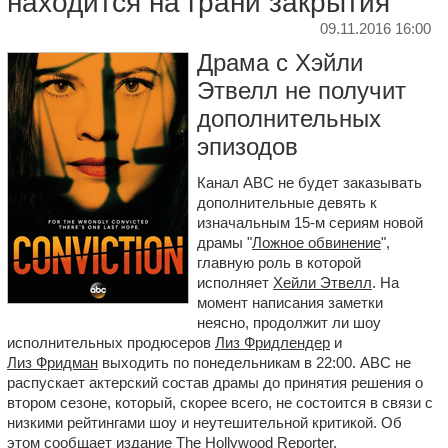
находится на грани закрытия
09.11.2016 16:00
Драма с Хэйли
Этвелл не получит
дополнительных
эпизодов
Канал ABC не будет заказывать
дополнительные девять к
изначальным 15-м сериям новой
драмы "
Ложное обвинение
",
главную роль в которой
исполняет
Хейли Этвелл
. На
момент написания заметки
неясно, продолжит ли шоу
исполнительных продюсеров
Лиз Фридлендер
и
Лиз Фридман
выходить по понедельникам в 22:00. ABC не
распускает актерский состав драмы до принятия решения о
втором сезоне, который, скорее всего, не состоится в связи с
низкими рейтингами шоу и неутешительной критикой. Об
этом сообщает издание The Hollywood Reporter.