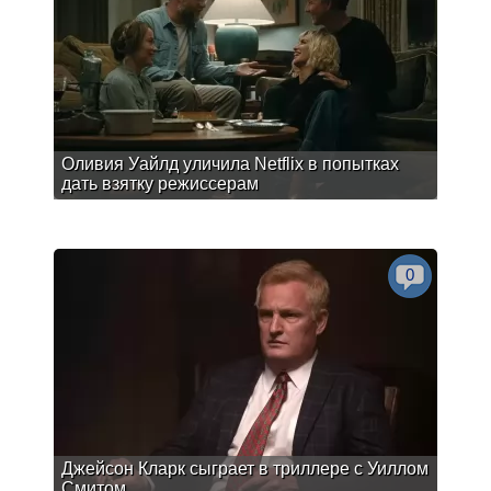
Оливия Уайлд уличила Netflix в попытках
дать взятку режиссерам
0
Джейсон Кларк сыграет в триллере с Уиллом
Смитом