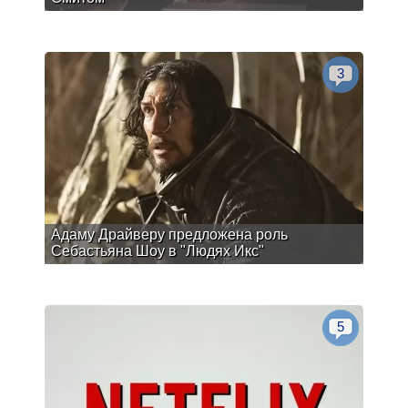
3
Адаму Драйверу предложена роль
Себастьяна Шоу в "Людях Икс"
5