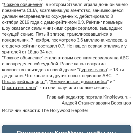
"
Ложное обвинение
", в котором Этвелл играла дочь бывшего
президента США, возглавившую агентство, занимающееся
делами несправедливо осужденных, дебютировало 3
октября 2016 года с демо-рейтингом 0,9. Рейтинг премьеры
шоу оказался самым низкими среди сериалов, вышедших
текущей сенью. Пятый эпизод, транслировавшийся в
понедельник, 7 ноября, посмотрело 3,6 миллиона человек, а
его демо-рейтинг составил 0,7. Не нашел сериал отклика и у
зрителей от 18 до 34 лет.
"Ложное обвинение" стало вторым осенним сериалом на ABC
с неопределенной судьбой. Ранее канал сократил
количество эпизодов к новой драме "
Дурная слава
" с 13-ти
до девяти. Что касается других новых сериалов ABC – "
Последний кандидат
", "
Американская домохозяйка
" и "
Просто нет слов
", - то они получили полные сезоны.
Главный редактор портала KinoNews.ru -
Андрей Станиславович Воронцов
Источник новости: The Hollywood Reporter
Поддержите KinoNews, чтобы мы