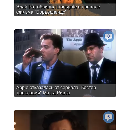
Элай Рот обвинил Lionsgate в провале
фильма "Бордерлендс"
0
Apple отказалась от сериала "Костер
тщеславий" Мэтта Ривза
6