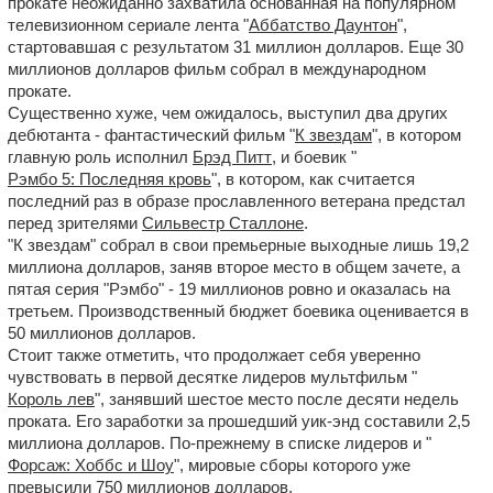
прокате неожиданно захватила основанная на популярном
телевизионном сериале лента "
Аббатство Даунтон
",
стартовавшая с результатом 31 миллион долларов. Еще 30
миллионов долларов фильм собрал в международном
прокате.
Существенно хуже, чем ожидалось, выступил два других
дебютанта - фантастический фильм "
К звездам
", в котором
главную роль исполнил
Брэд Питт
, и боевик "
Рэмбо 5: Последняя кровь
", в котором, как считается
последний раз в образе прославленного ветерана предстал
перед зрителями
Сильвестр Сталлоне
.
"К звездам" собрал в свои премьерные выходные лишь 19,2
миллиона долларов, заняв второе место в общем зачете, а
пятая серия "Рэмбо" - 19 миллионов ровно и оказалась на
третьем. Производственный бюджет боевика оценивается в
50 миллионов долларов.
Стоит также отметить, что продолжает себя уверенно
чувствовать в первой десятке лидеров мультфильм "
Король лев
", занявший шестое место после десяти недель
проката. Его заработки за прошедший уик-энд составили 2,5
миллиона долларов. По-прежнему в списке лидеров и "
Форсаж: Хоббс и Шоу
", мировые сборы которого уже
превысили 750 миллионов долларов.