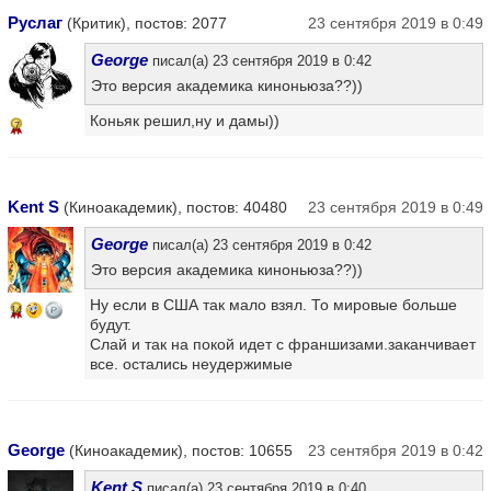
Руслаг
(Критик), постов: 2077
23 сентября 2019 в 0:49
George
писал(а) 23 сентября 2019 в 0:42
Это версия академика киноньюза??))
Коньяк решил,ну и дамы))
7
Kent S
(Киноакадемик), постов: 40480
23 сентября 2019 в 0:49
George
писал(а) 23 сентября 2019 в 0:42
Это версия академика киноньюза??))
Ну если в США так мало взял. То мировые больше
14
будут.
Слай и так на покой идет с франшизами.заканчивает
все. остались неудержимые
George
(Киноакадемик), постов: 10655
23 сентября 2019 в 0:42
Kent S
писал(а) 23 сентября 2019 в 0:40