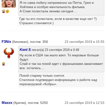
Я-то сама побегу непременно на Питта, Грея и
Хойтема и особую ментальность фильма.
А Слая полистала лениво сегодня ...
14
Где ты его полистала, если в качестве еще нет ?)
Страшно становится )
F3Nix
(Киноман), постов: 356
23 сентября 2019 в 15:55
Kent S
писал(а) 23 сентября 2019 в 0:49
Ну если в США так мало взял. То мировые больше
будут.
Слай и так на покой идет с франшизами.заканчивает
10
все. остались ...
Покой старику только снится.
Сталлоне подтвердил информацию о работе над
перезагрузкой «Кобры».
Maxxx
(Критик), постов: 5250
23 сентября 2019 в 12:53