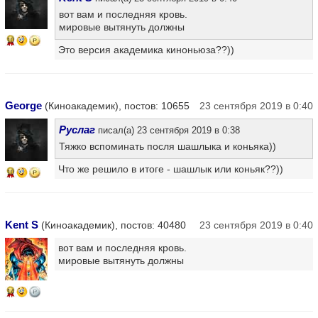
вот вам и последняя кровь.
мировые вытянуть должны
10
Это версия академика киноньюза??))
George
(Киноакадемик), постов: 10655
23 сентября 2019 в 0:40
Руслаг
писал(а) 23 сентября 2019 в 0:38
Тяжко вспоминать посля шашлыка и коньяка))
Что же решило в итоге - шашлык или коньяк??))
10
Kent S
(Киноакадемик), постов: 40480
23 сентября 2019 в 0:40
вот вам и последняя кровь.
мировые вытянуть должны
14