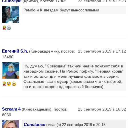
ClubStyle
(Критик), постов: 17905
23 сентября 2019 в 17:23
Рембо и К звёздам будут вынсосливыми
15
Евгений S.h.
(Киноакадемик), постов:
23 сентября 2019 в 17:12
13480
Ну, думаю, "К звёздам" так или иначе покажут себя в
наградном сезоне. На Рэмбо пофигу. "Первая кровь"
так и остался для меня лучшим фильмом в серии.
Остальные части мусор (кроме разве что четвёртой,
9
но и то это скорее одноразовый боевичок).
Scream 4
(Киноакадемик), постов:
23 сентября 2019 в 16:32
8060
Constance
писал(а) 22 сентября 2019 в 20:15