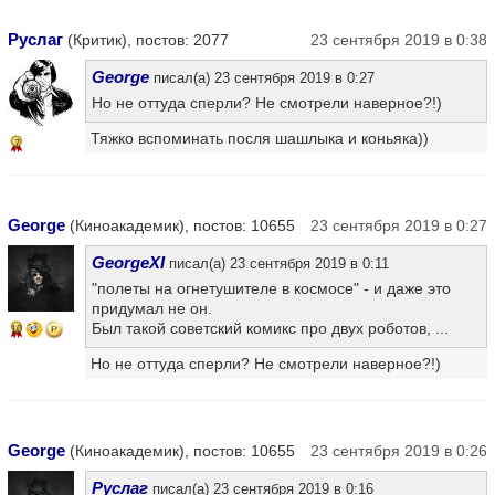
Руслаг
(Критик), постов: 2077
23 сентября 2019 в 0:38
George
писал(а) 23 сентября 2019 в 0:27
Но не оттуда сперли? Не смотрели наверное?!)
Тяжко вспоминать посля шашлыка и коньяка))
7
George
(Киноакадемик), постов: 10655
23 сентября 2019 в 0:27
GeorgeXI
писал(а) 23 сентября 2019 в 0:11
"полеты на огнетушителе в космосе" - и даже это
придумал не он.
Был такой советский комикс про двух роботов, ...
10
Но не оттуда сперли? Не смотрели наверное?!)
George
(Киноакадемик), постов: 10655
23 сентября 2019 в 0:26
Руслаг
писал(а) 23 сентября 2019 в 0:16