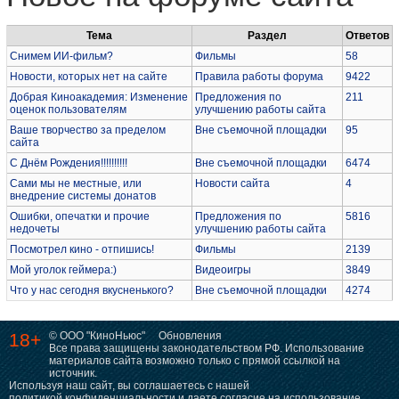
Тема
Раздел
Ответов
Снимем ИИ-фильм?
Фильмы
58
Новости, которых нет на сайте
Правила работы форума
9422
Добрая Киноакадемия: Изменение
Предложения по
211
оценок пользователям
улучшению работы сайта
Ваше творчество за пределом
Вне съемочной площадки
95
сайта
С Днём Рождения!!!!!!!!!!
Вне съемочной площадки
6474
Сами мы не местные, или
Новости сайта
4
внедрение системы донатов
Ошибки, опечатки и прочие
Предложения по
5816
недочеты
улучшению работы сайта
Посмотрел кино - отпишись!
Фильмы
2139
Мой уголок геймера:)
Видеоигры
3849
Что у нас сегодня вкусненького?
Вне съемочной площадки
4274
18+
© ООО "КиноНьюс"
Обновления
Все права защищены законодательством РФ. Использование
материалов сайта возможно только с прямой ссылкой на
источник.
Используя наш сайт, вы соглашаетесь с нашей
политикой конфиденциальности
и даете согласие на использование