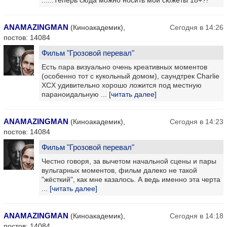
......Теперь сюда можно носить мои сюжеты 18+?!
ANAMAZINGMAN
(Киноакадемик),
Сегодня в 14:26
постов: 14084
Фильм "Грозовой перевал"
Есть пара визуально очень креативных моментов
(особенно тот с кукольный домом), саундтрек Charlie
XCX удивительно хорошо ложится под местную
параноидальную ...
[читать далее]
ANAMAZINGMAN
(Киноакадемик),
Сегодня в 14:23
постов: 14084
Фильм "Грозовой перевал"
Честно говоря, за вычетом начальной сцены и пары
вульгарных моментов, фильм далеко не такой
"жёсткий", как мне казалось. А ведь именно эта черта
...
[читать далее]
ANAMAZINGMAN
(Киноакадемик),
Сегодня в 14:18
постов: 14084