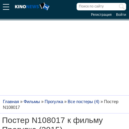
Регистрация
Войти
Главная
»
Фильмы
»
Прогулка
»
Все постеры (4)
»
Постер
N108017
Постер N108017 к фильму