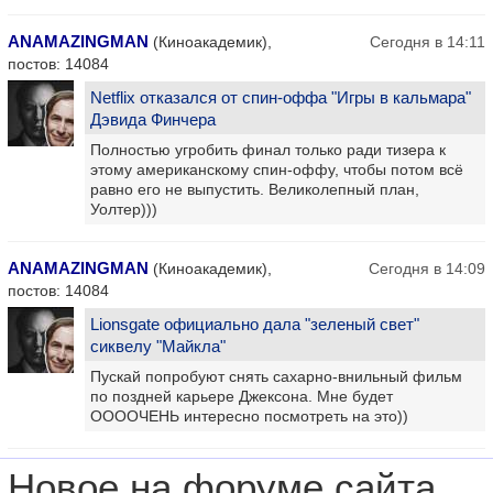
ANAMAZINGMAN
(Киноакадемик),
Сегодня в 14:11
постов: 14084
Netflix отказался от спин-оффа "Игры в кальмара"
Дэвида Финчера
Полностью угробить финал только ради тизера к
этому американскому спин-оффу, чтобы потом всё
равно его не выпустить. Великолепный план,
Уолтер)))
ANAMAZINGMAN
(Киноакадемик),
Сегодня в 14:09
постов: 14084
Lionsgate официально дала "зеленый свет"
сиквелу "Майкла"
Пускай попробуют снять сахарно-внильный фильм
по поздней карьере Джексона. Мне будет
ООООЧЕНЬ интересно посмотреть на это))
Новое на форуме сайта