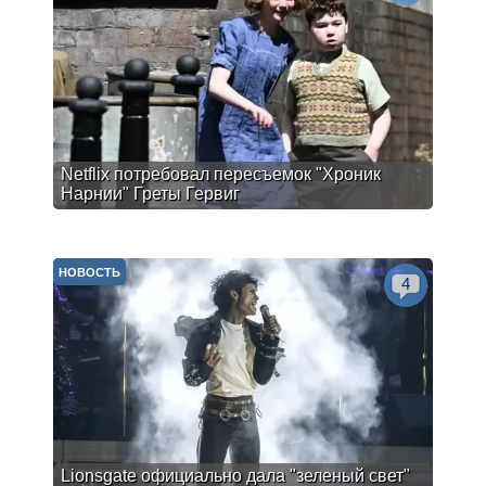
Netflix потребовал пересъемок "Хроник
Нарнии" Греты Гервиг
НОВОСТЬ
4
Lionsgate официально дала "зеленый свет"