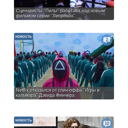
Сценаристы "Пилы" работают над новым
фильмом серии "Лепрекон"
НОВОСТЬ
2
Netflix отказался от спин-оффа "Игры в
кальмара" Дэвида Финчера
НОВОСТЬ
10