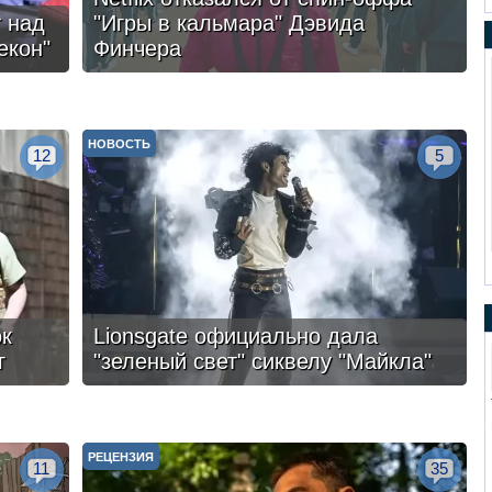
 над
"Игры в кальмара" Дэвида
екон"
Финчера
НОВОСТЬ
12
5
ок
Lionsgate официально дала
г
"зеленый свет" сиквелу "Майкла"
РЕЦЕНЗИЯ
11
35