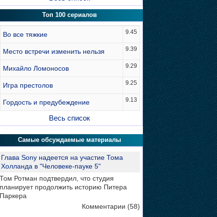
Топ 100 сериалов
9.45
Во все тяжкие
9.39
Место встречи изменить нельзя
9.29
Михайло Ломоносов
9.25
Игра престолов
9.13
Гордость и предубеждение
Весь список
Самые обсуждаемые материалы
Глава Sony надеется на участие Тома
Холланда в "Человеке-пауке 5"
Том Ротман подтвердил, что студия
планирует продолжить историю Питера
Паркера
Комментарии (58)