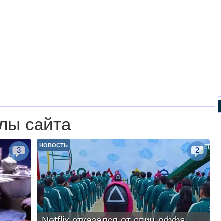
лы сайта
НОВОСТЬ
3
2
Netflix отказался от спин-оффа