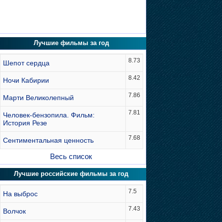
Лучшие фильмы за год
8.73
Шепот сердца
8.42
Ночи Кабирии
7.86
Марти Великолепный
7.81
Человек-бензопила. Фильм:
История Резе
7.68
Сентиментальная ценность
Весь список
Лучшие российские фильмы за год
7.5
На выброс
7.43
Волчок