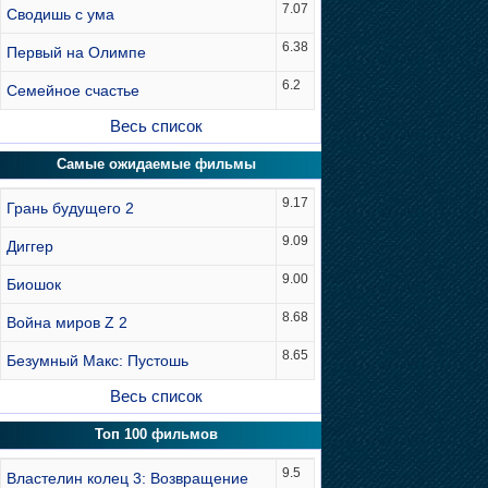
7.07
Сводишь с ума
6.38
Первый на Олимпе
6.2
Семейное счастье
Весь список
Самые ожидаемые фильмы
9.17
Грань будущего 2
9.09
Диггер
9.00
Биошок
8.68
Война миров Z 2
8.65
Безумный Макс: Пустошь
Весь список
Топ 100 фильмов
9.5
Властелин колец 3: Возвращение