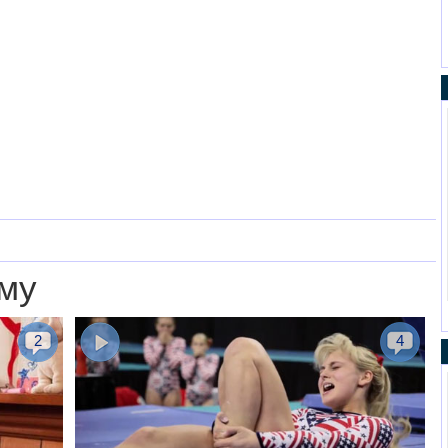
му
2
4