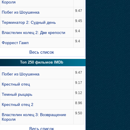
Короля
9.47
Побег из Шоушенка
9.45
Терминатор 2: Судный день
9.4
Властелин колец 2: Две крепости
9.4
Форрест Гамп
Весь список
Топ 250 фильмов IMDb
9.47
Побег из Шоушенка
9.17
Крестный отец
9.12
Темный рыцарь
8.96
Крестный отец 2
9.50
Властелин колец 3: Возвращение
Короля
Весь список