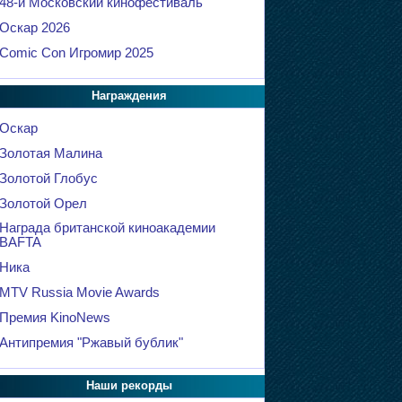
48-й Московский кинофестиваль
Оскар 2026
Comic Con Игромир 2025
Награждения
Оскар
Золотая Малина
Золотой Глобус
Золотой Орел
Награда британской киноакадемии
BAFTA
Ника
MTV Russia Movie Awards
Премия KinoNews
Антипремия "Ржавый бублик"
Наши рекорды