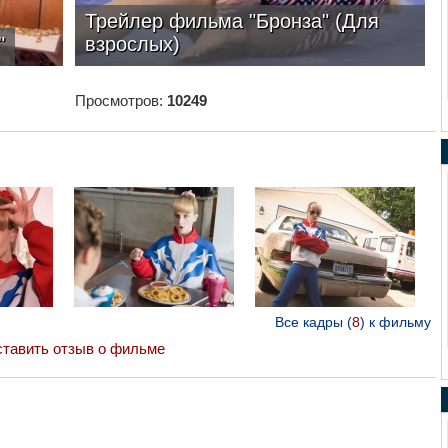
Трейлер фильма "Бронза" (Для
"
взрослых)
Просмотров:
10249
Все кадры (
8
) к фильму
тавить отзыв о фильме