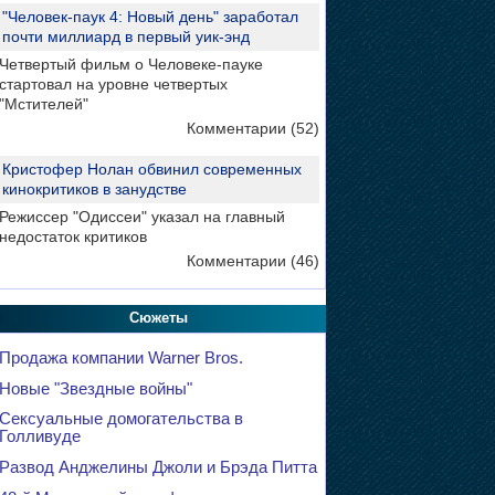
"Человек-паук 4: Новый день" заработал
почти миллиард в первый уик-энд
Четвертый фильм о Человеке-пауке
стартовал на уровне четвертых
"Мстителей"
Комментарии (52)
Кристофер Нолан обвинил современных
кинокритиков в занудстве
Режиссер "Одиссеи" указал на главный
недостаток критиков
Комментарии (46)
Сюжеты
Продажа компании Warner Bros.
Новые "Звездные войны"
Сексуальные домогательства в
Голливуде
Развод Анджелины Джоли и Брэда Питта