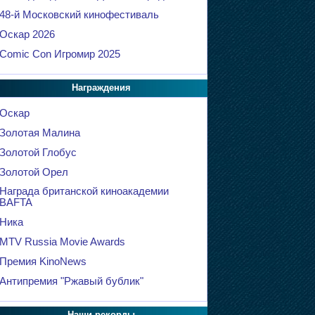
48-й Московский кинофестиваль
Оскар 2026
Comic Con Игромир 2025
Награждения
Оскар
Золотая Малина
Золотой Глобус
Золотой Орел
Награда британской киноакадемии
BAFTA
Ника
MTV Russia Movie Awards
Премия KinoNews
Антипремия "Ржавый бублик"
Наши рекорды