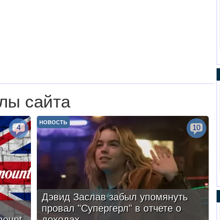
лы сайта
НОВОСТЬ
4
10
Дэвид Заслав забыл упомянуть
провал "Супергерл" в отчете о
mount
доходах