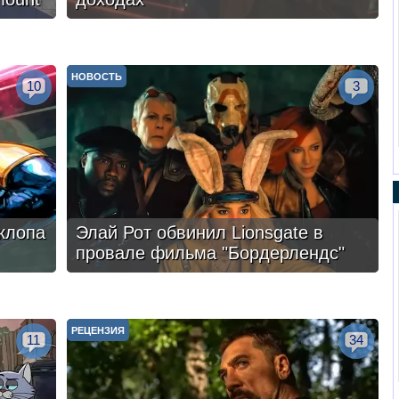
НОВОСТЬ
10
3
клопа
Элай Рот обвинил Lionsgate в
провале фильма "Бордерлендс"
РЕЦЕНЗИЯ
11
34