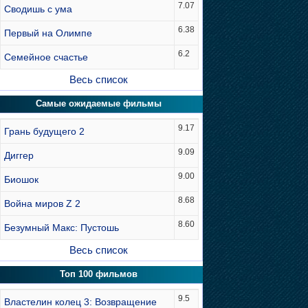
7.07
Сводишь с ума
6.38
Первый на Олимпе
6.2
Семейное счастье
Весь список
Самые ожидаемые фильмы
9.17
Грань будущего 2
9.09
Диггер
9.00
Биошок
8.68
Война миров Z 2
8.60
Безумный Макс: Пустошь
Весь список
Топ 100 фильмов
9.5
Властелин колец 3: Возвращение