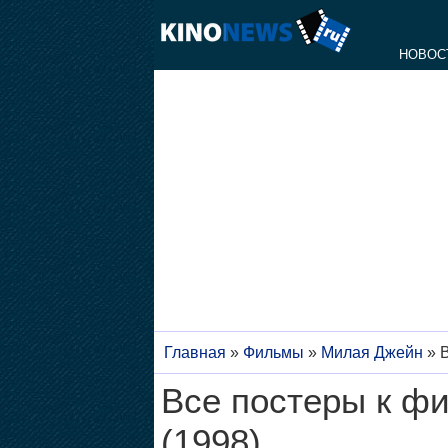
НОВОС
Главная
»
Фильмы
»
Милая Джейн
»
В
Все постеры к ф
(1998)