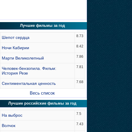
Лучшие фильмы за год
8.73
Шепот сердца
8.42
Ночи Кабирии
7.86
Марти Великолепный
7.81
Человек-бензопила. Фильм:
История Резе
7.68
Сентиментальная ценность
Весь список
Лучшие российские фильмы за год
7.5
На выброс
7.43
Волчок