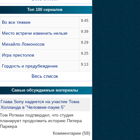
Топ 100 сериалов
9.45
Во все тяжкие
9.39
Место встречи изменить нельзя
9.29
Михайло Ломоносов
9.25
Игра престолов
9.13
Гордость и предубеждение
Весь список
Самые обсуждаемые материалы
Глава Sony надеется на участие Тома
Холланда в "Человеке-пауке 5"
Том Ротман подтвердил, что студия
планирует продолжить историю Питера
Паркера
Комментарии (58)