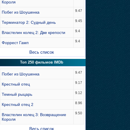
Короля
9.47
Побег из Шоушенка
9.45
Терминатор 2: Судный день
9.4
Властелин колец 2: Две крепости
9.4
Форрест Гамп
Весь список
Топ 250 фильмов IMDb
9.47
Побег из Шоушенка
9.17
Крестный отец
9.12
Темный рыцарь
8.96
Крестный отец 2
9.50
Властелин колец 3: Возвращение
Короля
Весь список