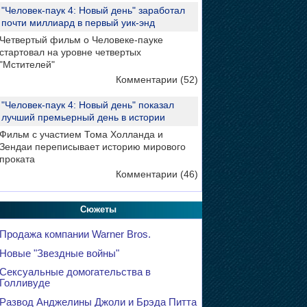
"Человек-паук 4: Новый день" заработал
почти миллиард в первый уик-энд
Четвертый фильм о Человеке-пауке
стартовал на уровне четвертых
"Мстителей"
Комментарии (52)
"Человек-паук 4: Новый день" показал
лучший премьерный день в истории
Фильм с участием Тома Холланда и
Зендаи переписывает историю мирового
проката
Комментарии (46)
Сюжеты
Продажа компании Warner Bros.
Новые "Звездные войны"
Сексуальные домогательства в
Голливуде
Развод Анджелины Джоли и Брэда Питта