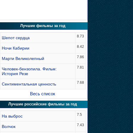
Лучшие фильмы за год
8.73
Шепот сердца
8.42
Ночи Кабирии
7.86
Марти Великолепный
7.81
Человек-бензопила. Фильм:
История Резе
7.68
Сентиментальная ценность
Весь список
Лучшие российские фильмы за год
7.5
На выброс
7.43
Волчок