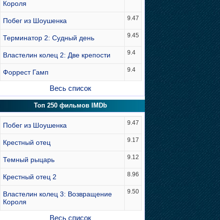
Короля
9.47
Побег из Шоушенка
9.45
Терминатор 2: Судный день
9.4
Властелин колец 2: Две крепости
9.4
Форрест Гамп
Весь список
Топ 250 фильмов IMDb
9.47
Побег из Шоушенка
9.17
Крестный отец
9.12
Темный рыцарь
8.96
Крестный отец 2
9.50
Властелин колец 3: Возвращение
Короля
Весь список