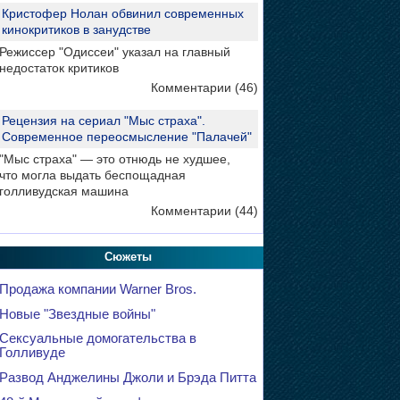
Кристофер Нолан обвинил современных
кинокритиков в занудстве
Режиссер "Одиссеи" указал на главный
недостаток критиков
Комментарии (46)
Рецензия на сериал "Мыс страха".
Современное переосмысление "Палачей"
"Мыс страха" — это отнюдь не худшее,
что могла выдать беспощадная
голливудская машина
Комментарии (44)
Сюжеты
Продажа компании Warner Bros.
Новые "Звездные войны"
Сексуальные домогательства в
Голливуде
Развод Анджелины Джоли и Брэда Питта