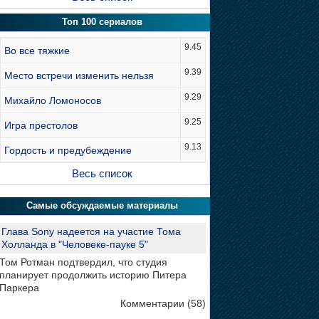
Топ 100 сериалов
9.45
Во все тяжкие
9.39
Место встречи изменить нельзя
9.29
Михайло Ломоносов
9.25
Игра престолов
9.13
Гордость и предубеждение
Весь список
Самые обсуждаемые материалы
Глава Sony надеется на участие Тома
Холланда в "Человеке-пауке 5"
Том Ротман подтвердил, что студия
планирует продолжить историю Питера
Паркера
Комментарии (58)