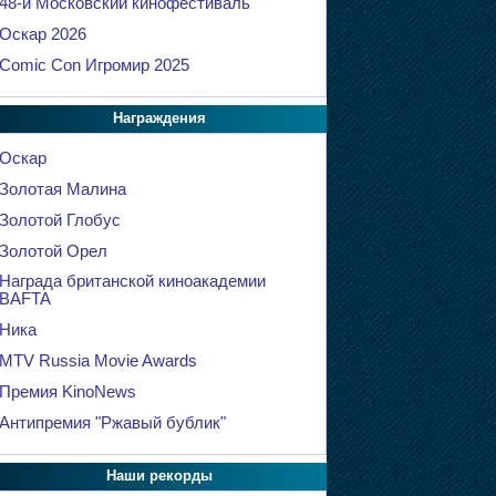
48-й Московский кинофестиваль
Оскар 2026
Comic Con Игромир 2025
Награждения
Оскар
Золотая Малина
Золотой Глобус
Золотой Орел
Награда британской киноакадемии
BAFTA
Ника
MTV Russia Movie Awards
Премия KinoNews
Антипремия "Ржавый бублик"
Наши рекорды