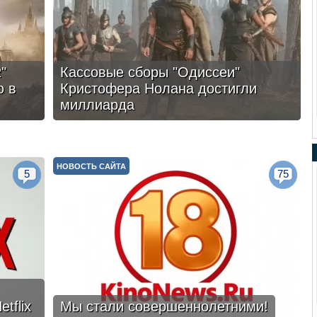
"
Кассовые сборы "Одиссеи"
ю в
Кристофера Нолана достигли
миллиарда
НОВОСТЬ САЙТА
5
75
tflix
Мы стали совершеннолетними!