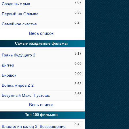
7.07
Сводишь с ума
6.38
Первый на Олимпе
6.2
Семейное счастье
Весь список
Самые ожидаемые фильмы
9.17
Грань будущего 2
9.09
Диггер
9.00
Биошок
8.68
Война миров Z 2
8.65
Безумный Макс: Пустошь
Весь список
Топ 100 фильмов
9.5
Властелин колец 3: Возвращение