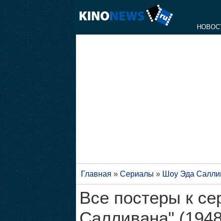
НОВОС
Главная
»
Сериалы
»
Шоу Эда Салли
Все постеры к се
Салливана" (1948