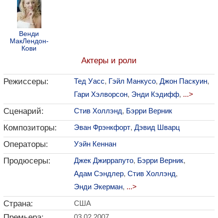
Венди
МакЛендон-
Кови
Актеры и роли
Режиссеры:
Тед Уасс
,
Гэйл Манкусо
,
Джон Паскуин
,
Гари Хэлворсон
,
Энди Кэдифф
,
...>
Сценарий:
Стив Холлэнд
,
Бэрри Верник
Композиторы:
Эван Фрэнкфорт
,
Дэвид Шварц
Операторы:
Уэйн Кеннан
Продюсеры:
Джек Джиррапуто
,
Бэрри Верник
,
Адам Сэндлер
,
Стив Холлэнд
,
Энди Экерман
,
...>
Страна:
США
Премьера:
03.02.2007