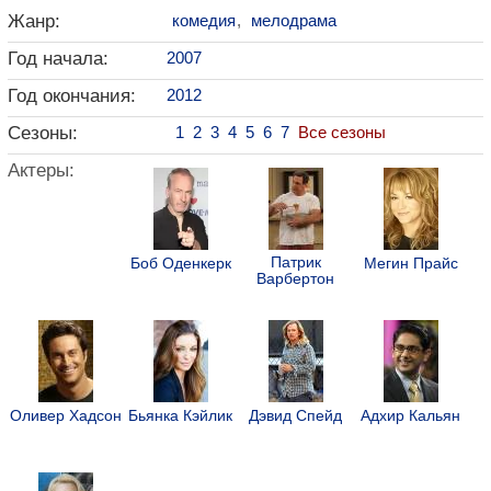
Жанр:
комедия
,
мелодрама
Год начала:
2007
Год окончания:
2012
Сезоны:
1
2
3
4
5
6
7
Все сезоны
Актеры:
Патрик
Боб Оденкерк
Мегин Прайс
Варбертон
Оливер Хадсон
Бьянка Кэйлик
Дэвид Спейд
Адхир Кальян