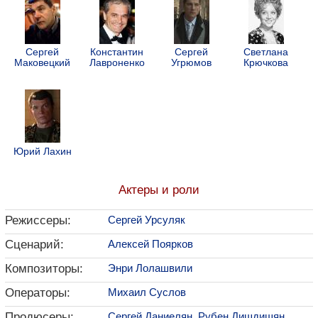
Сергей
Константин
Сергей
Светлана
Маковецкий
Лавроненко
Угрюмов
Крючкова
Юрий Лахин
Актеры и роли
Режиссеры:
Сергей Урсуляк
Сценарий:
Алексей Поярков
Композиторы:
Энри Лолашвили
Операторы:
Михаил Суслов
Продюсеры:
Сергей Даниелян
,
Рубен Дишдишян
,